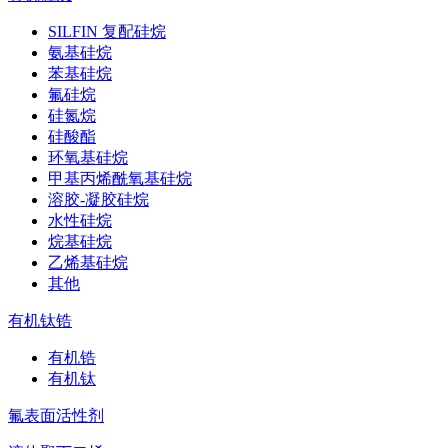
SILFIN 复配硅烷
氨基硅烷
苯基硅烷
氟硅烷
硅氮烷
硅酸酯
环氧基硅烷
甲基丙烯酰氧基硅烷
溶胶-凝胶硅烷
水性硅烷
烷基硅烷
乙烯基硅烷
其他
有机钛锆
有机锆
有机钛
氟表面活性剂