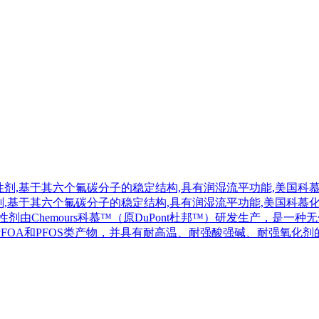
剂,基于其六个氟碳分子的稳定结构,具有润湿流平功能,美国科慕化学(Ch
-10 氟表面活性剂由Chemours科慕™（原DuPont杜邦™）研
FOA和PFOS类产物，并具有耐高温、耐强酸强碱、耐强氧化剂