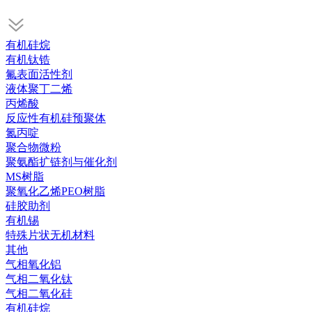
有机硅烷
有机钛锆
氟表面活性剂
液体聚丁二烯
丙烯酸
反应性有机硅预聚体
氮丙啶
聚合物微粉
聚氨酯扩链剂与催化剂
MS树脂
聚氧化乙烯PEO树脂
硅胶助剂
有机锡
特殊片状无机材料
其他
气相氧化铝
气相二氧化钛
气相二氧化硅
有机硅烷