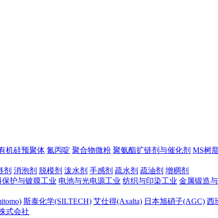
有机硅预聚体
氮丙啶
聚合物微粉
聚氨酯扩链剂与催化剂
MS树
链剂
消泡剂
脱模剂
泼水剂
手感剂
疏水剂
疏油剂
增稠剂
料保护与镀膜工业
电池与光电源工业
纺织与印染工业
金属锻造与
tomo)
斯泰化学(SILTECH)
艾仕得(Axalta)
日本旭硝子(AGC)
西班
株式会社