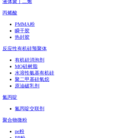
液体聚丁二烯
丙烯酸
PMMA粉
瞬干胶
热封胶
反应性有机硅预聚体
有机硅消泡剂
MQ硅树脂
水溶性氨基有机硅
聚二甲基硅氧烷
原油破乳剂
氮丙啶
氮丙啶交联剂
聚合物微粉
pe粉
PP粉