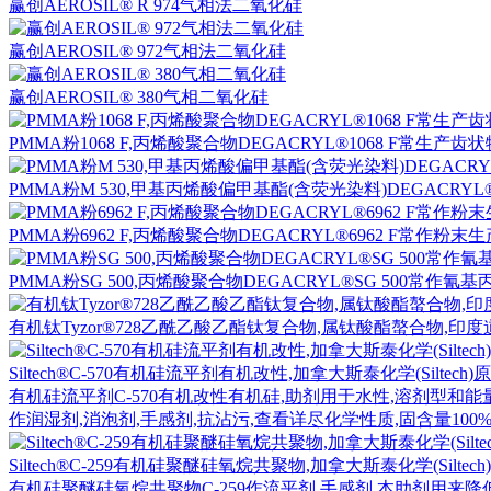
赢创AEROSIL® R 974气相法二氧化硅​
赢创AEROSIL® 972气相法二氧化硅
赢创AEROSIL® 380气相二氧化硅
PMMA粉1068 F,丙烯酸聚合物DEGACRYL®1068 F常生产齿状
PMMA粉M 530,甲基丙烯酸偏甲基酯(含荧光染料)​DEGACRYL®
PMMA粉6962 F,丙烯酸聚合物DEGACRYL®6962 F常作粉末生
PMMA粉SG 500,丙烯酸聚合物DEGACRYL®SG 500常作氰基
有机钛Tyzor®728乙酰乙酸乙酯钛复合物,属钛酸酯螯合物,印度道夫凯
Siltech®C-570有机硅流平剂有机改性,加拿大斯泰化学(Siltec
有机硅流平剂C-570有机改性有机硅,助剂用于水性,溶剂型和
作润湿剂,消泡剂,手感剂,抗沾污,查看详尽化学性质,固含量100%,
Siltech®C-259有机硅聚醚硅氧烷共聚物,加拿大斯泰化学(Silte
有机硅聚醚硅氧烷共聚物C-259作流平剂,手感剂,本助剂用