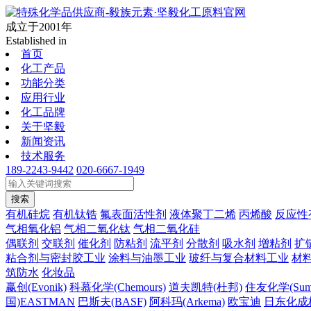
成立于2001年
Established in
首页
化工产品
功能分类
应用行业
化工品牌
关于坚毅
新闻资讯
技术服务
189-2243-9442
020-6667-1949
搜索
有机硅烷
有机钛锆
氟表面活性剂
液体聚丁二烯
丙烯酸
反应性
气相氧化铝
气相二氧化钛
气相二氧化硅
偶联剂
交联剂
催化剂
防粘剂
流平剂
分散剂
吸水剂
增粘剂
扩
粘合剂与密封胶工业
涂料与油墨工业
玻纤与复合材料工业
材
筑防水
化妆品
赢创(Evonik)
科慕化学(Chemours)
道夫凯特(杜邦)
住友化学(Sumi
国)EASTMAN
巴斯夫(BASF)
阿科玛(Arkema)
欧宝迪
日东化成