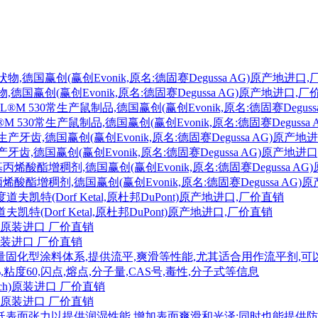
物,德国赢创(赢创Evonik,原名:德固赛Degussa AG)原产地进口,
M 530常生产鼠制品,德国赢创(赢创Evonik,原名:德固赛Deguss
产牙齿,德国赢创(赢创Evonik,原名:德固赛Degussa AG)原产地进
丙烯酸酯增稠剂,德国赢创(赢创Evonik,原名:德固赛Degussa AG
特(Dorf Ketal,原杜邦DuPont)原产地进口,厂价直销
h)原装进口 厂价直销
能量固化型涂料体系,提供流平,爽滑等性能,尤其适合用作流平剂,
粘度60,闪点,熔点,分子量,CAS号,毒性,分子式等信息
ch)原装进口 厂价直销
来降低表面张力以提供润湿性能,增加表面爽滑和光泽;同时也能提