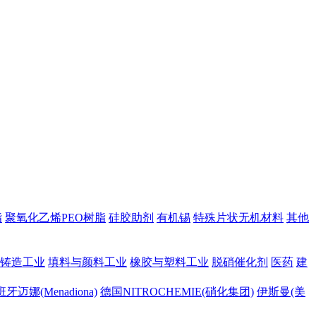
脂
聚氧化乙烯PEO树脂
硅胶助剂
有机锡
特殊片状无机材料
其他
铸造工业
填料与颜料工业
橡胶与塑料工业
脱硝催化剂
医药
建
牙迈娜(Menadiona)
德国NITROCHEMIE(硝化集团)
伊斯曼(美