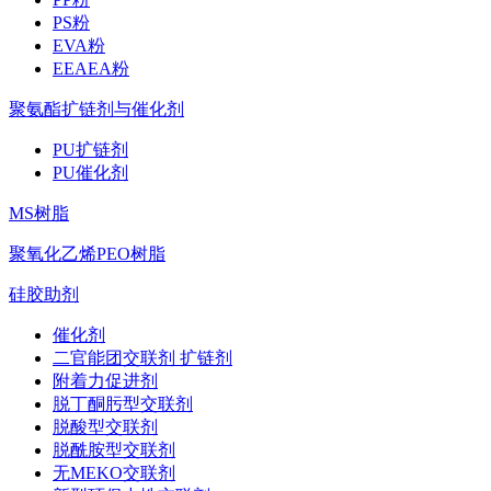
PS粉
EVA粉
EEAEA粉
聚氨酯扩链剂与催化剂
PU扩链剂
PU催化剂
MS树脂
聚氧化乙烯PEO树脂
硅胶助剂
催化剂
二官能团交联剂 扩链剂
附着力促进剂
脱丁酮肟型交联剂
脱酸型交联剂
脱酰胺型交联剂
无MEKO交联剂