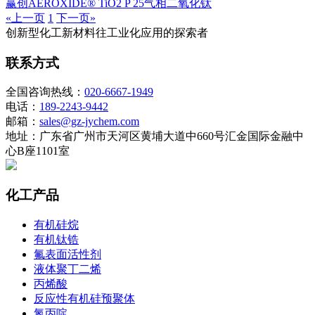
赢创AEROXIDE® TiO2 P 25气相二氧化钛
«上一页
1
下一页»
创新型化工新材料往工业化应用的探索者
联系方式
全国咨询热线：
020-6667-1949
电话：
189-2243-9442
邮箱：
sales@gz-jychem.com
地址：广东省广州市天河区黄埔大道中660号汇金国际金融中
心B座1101室
化工产品
有机硅烷
有机钛锆
氟表面活性剂
液体聚丁二烯
丙烯酸
反应性有机硅预聚体
氮丙啶