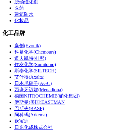
脱硝催化剂
医药
建筑防水
化妆品
化工品牌
赢创(Evonik)
科慕化学(Chemours)
道夫凯特(杜邦)
住友化学(Sumitomo)
斯泰化学(SILTECH)
艾仕得(Axalta)
日本旭硝子(AGC)
西班牙迈娜(Menadiona)
德国NITROCHEMIE(硝化集团)
伊斯曼(美国)EASTMAN
巴斯夫(BASF)
阿科玛(Arkema)
欧宝迪
日东化成株式会社