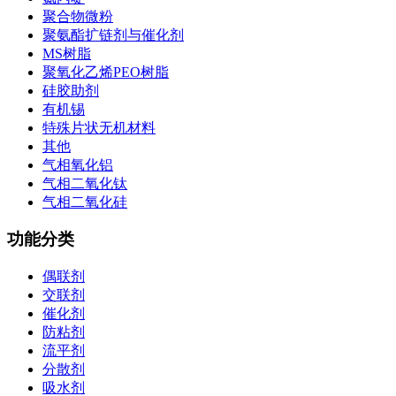
聚合物微粉
聚氨酯扩链剂与催化剂
MS树脂
聚氧化乙烯PEO树脂
硅胶助剂
有机锡
特殊片状无机材料
其他
气相氧化铝
气相二氧化钛
气相二氧化硅
功能分类
偶联剂
交联剂
催化剂
防粘剂
流平剂
分散剂
吸水剂