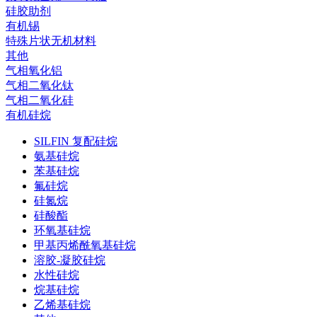
硅胶助剂
有机锡
特殊片状无机材料
其他
气相氧化铝
气相二氧化钛
气相二氧化硅
有机硅烷
SILFIN 复配硅烷
氨基硅烷
苯基硅烷
氟硅烷
硅氮烷
硅酸酯
环氧基硅烷
甲基丙烯酰氧基硅烷
溶胶-凝胶硅烷
水性硅烷
烷基硅烷
乙烯基硅烷