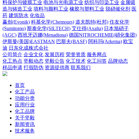
料保护与镀膜工业
电池与光电源工业
纺织与印染工业
金属锻
造与铸造工业
填料与颜料工业
橡胶与塑料工业
脱硝催化剂
医
药
建筑防水
化妆品
赢创(Evonik)
科慕化学(Chemours)
道夫凯特(杜邦)
住友化学
(Sumitomo)
斯泰化学(SILTECH)
艾仕得(Axalta)
日本旭硝子
(AGC)
西班牙迈娜(Menadiona)
德国NITROCHEMIE(硝化集团)
伊斯曼(美国)EASTMAN
巴斯夫(BASF)
阿科玛(Arkema)
欧宝
迪
日东化成株式会社
公司简介
企业文化
发展历程
荣誉资质
服务网点
化工热点
坚毅动态
坚毅公告
化工技术
化工问答
品牌动态
样品申请
打假防伪
资源提供商
联系我们
首页
化工产品
功能分类
应用行业
化工品牌
关于坚毅
新闻资讯
技术服务