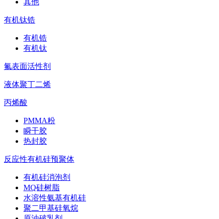
其他
有机钛锆
有机锆
有机钛
氟表面活性剂
液体聚丁二烯
丙烯酸
PMMA粉
瞬干胶
热封胶
反应性有机硅预聚体
有机硅消泡剂
MQ硅树脂
水溶性氨基有机硅
聚二甲基硅氧烷
原油破乳剂