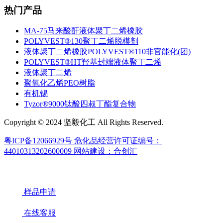
热门产品
MA-75马来酸酐液体聚丁二烯橡胶
POLYVEST®130聚丁二烯脱模剂
液体聚丁二烯橡胶POLYVEST®110非官能化(团)
POLYVEST®HT羟基封端液体聚丁二烯
液体聚丁二烯
聚氧化乙烯PEO树脂
有机锡
Tyzor®9000钛酸四叔丁酯复合物
Copyright © 2024 坚毅化工 All Rights Reserved.
粤ICP备12066929号
危化品经营许可证编号：
44010313202600009
网站建设：合创汇
样品申请
在线客服