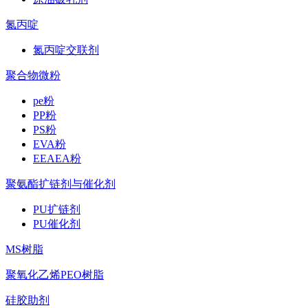
氮丙啶
氮丙啶交联剂
聚合物微粉
pe粉
PP粉
PS粉
EVA粉
EEAEA粉
聚氨酯扩链剂与催化剂
PU扩链剂
PU催化剂
MS树脂
聚氧化乙烯PEO树脂
硅胶助剂