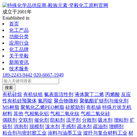
成立于2001年
Established in
首页
化工产品
功能分类
应用行业
化工品牌
关于坚毅
新闻资讯
技术服务
189-2243-9442
020-6667-1949
搜索
有机硅烷
有机钛锆
氟表面活性剂
液体聚丁二烯
丙烯酸
反应
性有机硅预聚体
氮丙啶
聚合物微粉
聚氨酯扩链剂与催化剂
MS树脂
聚氧化乙烯PEO树脂
硅胶助剂
有机锡
特殊片状无机
材料
其他
气相氧化铝
气相二氧化钛
气相二氧化硅
偶联剂
交联剂
催化剂
防粘剂
流平剂
分散剂
吸水剂
增粘剂
扩
链剂
消泡剂
脱模剂
泼水剂
手感剂
疏水剂
疏油剂
增稠剂
粘合剂与密封胶工业
涂料与油墨工业
玻纤与复合材料工业
材