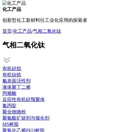
化工产品
创新型化工新材料往工业化应用的探索者
首页
/
化工产品
/
气相二氧化钛
气相二氧化钛
有机硅烷
有机钛锆
氟表面活性剂
液体聚丁二烯
丙烯酸
反应性有机硅预聚体
氮丙啶
聚合物微粉
聚氨酯扩链剂与催化剂
MS树脂
聚氧化乙烯PEO树脂