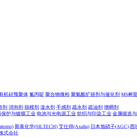
有机硅预聚体
氮丙啶
聚合物微粉
聚氨酯扩链剂与催化剂
MS树
链剂
消泡剂
脱模剂
泼水剂
手感剂
疏水剂
疏油剂
增稠剂
料保护与镀膜工业
电池与光电源工业
纺织与印染工业
金属锻造与
tomo)
斯泰化学(SILTECH)
艾仕得(Axalta)
日本旭硝子(AGC)
西班
株式会社