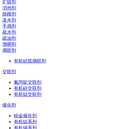
扩链剂
消泡剂
脱模剂
泼水剂
手感剂
疏水剂
疏油剂
增稠剂
偶联剂
有机硅烷偶联剂
交联剂
氮丙啶交联剂
有机硅交联剂
有机钛交联剂
催化剂
铂金催化剂
有机钛系列
有机锡系列