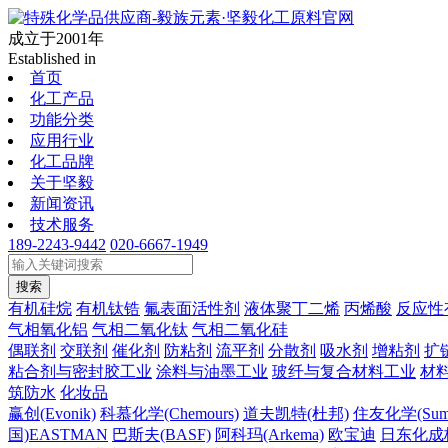
成立于2001年
Established in
首页
化工产品
功能分类
应用行业
化工品牌
关于坚毅
新闻资讯
技术服务
189-2243-9442
020-6667-1949
搜索
有机硅烷
有机钛锆
氟表面活性剂
液体聚丁二烯
丙烯酸
反应性
气相氧化铝
气相二氧化钛
气相二氧化硅
偶联剂
交联剂
催化剂
防粘剂
流平剂
分散剂
吸水剂
增粘剂
扩
粘合剂与密封胶工业
涂料与油墨工业
玻纤与复合材料工业
材
筑防水
化妆品
赢创(Evonik)
科慕化学(Chemours)
道夫凯特(杜邦)
住友化学(Sumi
国)EASTMAN
巴斯夫(BASF)
阿科玛(Arkema)
欧宝迪
日东化成