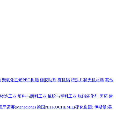
脂
聚氧化乙烯PEO树脂
硅胶助剂
有机锡
特殊片状无机材料
其他
铸造工业
填料与颜料工业
橡胶与塑料工业
脱硝催化剂
医药
建
牙迈娜(Menadiona)
德国NITROCHEMIE(硝化集团)
伊斯曼(美