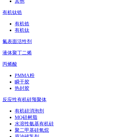
其他
有机钛锆
有机锆
有机钛
氟表面活性剂
液体聚丁二烯
丙烯酸
PMMA粉
瞬干胶
热封胶
反应性有机硅预聚体
有机硅消泡剂
MQ硅树脂
水溶性氨基有机硅
聚二甲基硅氧烷
原油破乳剂