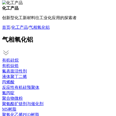
化工产品
创新型化工新材料往工业化应用的探索者
首页
/
化工产品
/
气相氧化铝
气相氧化铝
有机硅烷
有机钛锆
氟表面活性剂
液体聚丁二烯
丙烯酸
反应性有机硅预聚体
氮丙啶
聚合物微粉
聚氨酯扩链剂与催化剂
MS树脂
聚氧化乙烯PEO树脂