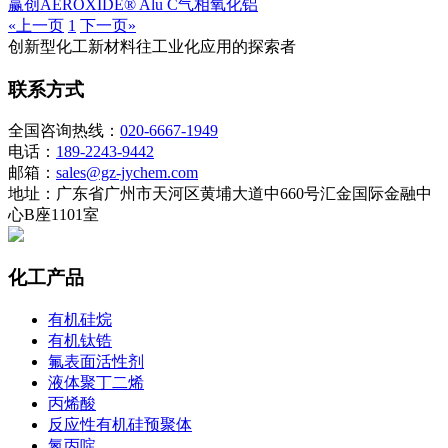
赢创AEROXIDE® Alu C气相氧化铝
«上一页
1
下一页»
创新型化工新材料往工业化应用的探索者
联系方式
全国咨询热线：
020-6667-1949
电话：
189-2243-9442
邮箱：
sales@gz-jychem.com
地址：广东省广州市天河区黄埔大道中660号汇金国际金融中
心B座1101室
化工产品
有机硅烷
有机钛锆
氟表面活性剂
液体聚丁二烯
丙烯酸
反应性有机硅预聚体
氮丙啶