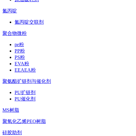
氮丙啶
氮丙啶交联剂
聚合物微粉
pe粉
PP粉
PS粉
EVA粉
EEAEA粉
聚氨酯扩链剂与催化剂
PU扩链剂
PU催化剂
MS树脂
聚氧化乙烯PEO树脂
硅胶助剂