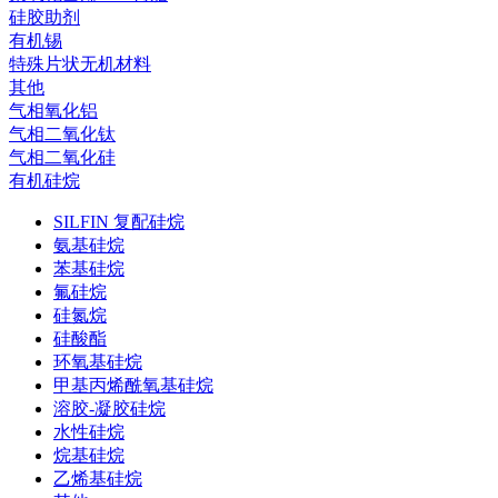
硅胶助剂
有机锡
特殊片状无机材料
其他
气相氧化铝
气相二氧化钛
气相二氧化硅
有机硅烷
SILFIN 复配硅烷
氨基硅烷
苯基硅烷
氟硅烷
硅氮烷
硅酸酯
环氧基硅烷
甲基丙烯酰氧基硅烷
溶胶-凝胶硅烷
水性硅烷
烷基硅烷
乙烯基硅烷