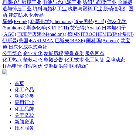
料保护与镀膜工业
电池与光电源工业
纺织与印染工业
金属锻
造与铸造工业
填料与颜料工业
橡胶与塑料工业
脱硝催化剂
医
药
建筑防水
化妆品
赢创(Evonik)
科慕化学(Chemours)
道夫凯特(杜邦)
住友化学
(Sumitomo)
斯泰化学(SILTECH)
艾仕得(Axalta)
日本旭硝子
(AGC)
西班牙迈娜(Menadiona)
德国NITROCHEMIE(硝化集团)
伊斯曼(美国)EASTMAN
巴斯夫(BASF)
阿科玛(Arkema)
欧宝
迪
日东化成株式会社
公司简介
企业文化
发展历程
荣誉资质
服务网点
化工热点
坚毅动态
坚毅公告
化工技术
化工问答
品牌动态
样品申请
打假防伪
资源提供商
联系我们
首页
化工产品
功能分类
应用行业
化工品牌
关于坚毅
新闻资讯
技术服务