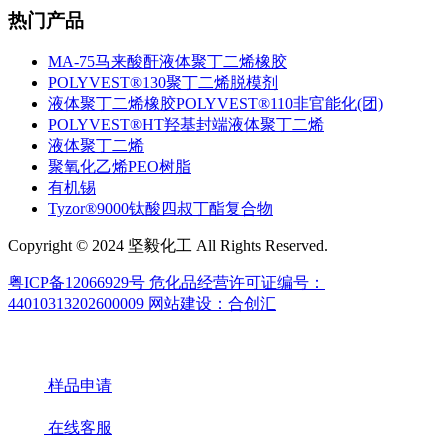
热门产品
MA-75马来酸酐液体聚丁二烯橡胶
POLYVEST®130聚丁二烯脱模剂
液体聚丁二烯橡胶POLYVEST®110非官能化(团)
POLYVEST®HT羟基封端液体聚丁二烯
液体聚丁二烯
聚氧化乙烯PEO树脂
有机锡
Tyzor®9000钛酸四叔丁酯复合物
Copyright © 2024 坚毅化工 All Rights Reserved.
粤ICP备12066929号
危化品经营许可证编号：
44010313202600009
网站建设：合创汇
样品申请
在线客服