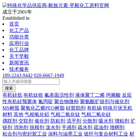
成立于2001年
Established in
首页
化工产品
功能分类
应用行业
化工品牌
关于坚毅
新闻资讯
技术服务
189-2243-9442
020-6667-1949
搜索
有机硅烷
有机钛锆
氟表面活性剂
液体聚丁二烯
丙烯酸
反应
性有机硅预聚体
氮丙啶
聚合物微粉
聚氨酯扩链剂与催化剂
MS树脂
聚氧化乙烯PEO树脂
硅胶助剂
有机锡
特殊片状无机
材料
其他
气相氧化铝
气相二氧化钛
气相二氧化硅
偶联剂
交联剂
催化剂
防粘剂
流平剂
分散剂
吸水剂
增粘剂
扩
链剂
消泡剂
脱模剂
泼水剂
手感剂
疏水剂
疏油剂
增稠剂
粘合剂与密封胶工业
涂料与油墨工业
玻纤与复合材料工业
材