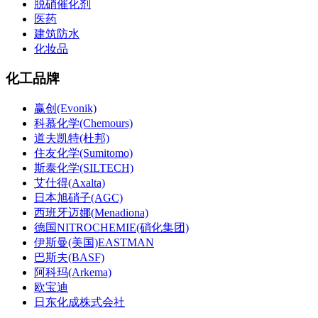
脱硝催化剂
医药
建筑防水
化妆品
化工品牌
赢创(Evonik)
科慕化学(Chemours)
道夫凯特(杜邦)
住友化学(Sumitomo)
斯泰化学(SILTECH)
艾仕得(Axalta)
日本旭硝子(AGC)
西班牙迈娜(Menadiona)
德国NITROCHEMIE(硝化集团)
伊斯曼(美国)EASTMAN
巴斯夫(BASF)
阿科玛(Arkema)
欧宝迪
日东化成株式会社