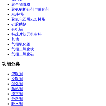
聚合物微粉
聚氨酯扩链剂与催化剂
MS树脂
聚氧化乙烯PEO树脂
硅胶助剂
有机锡
特殊片状无机材料
其他
气相氧化铝
气相二氧化钛
气相二氧化硅
功能分类
偶联剂
交联剂
催化剂
防粘剂
流平剂
分散剂
吸水剂