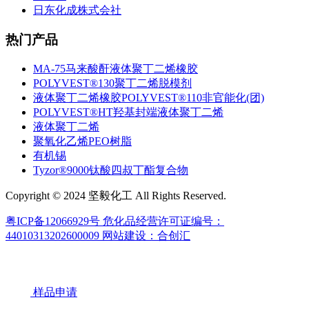
日东化成株式会社
热门产品
MA-75马来酸酐液体聚丁二烯橡胶
POLYVEST®130聚丁二烯脱模剂
液体聚丁二烯橡胶POLYVEST®110非官能化(团)
POLYVEST®HT羟基封端液体聚丁二烯
液体聚丁二烯
聚氧化乙烯PEO树脂
有机锡
Tyzor®9000钛酸四叔丁酯复合物
Copyright © 2024 坚毅化工 All Rights Reserved.
粤ICP备12066929号
危化品经营许可证编号：
44010313202600009
网站建设：合创汇
样品申请