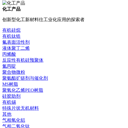
化工产品
创新型化工新材料往工业化应用的探索者
有机硅烷
有机钛锆
氟表面活性剂
液体聚丁二烯
丙烯酸
反应性有机硅预聚体
氮丙啶
聚合物微粉
聚氨酯扩链剂与催化剂
MS树脂
聚氧化乙烯PEO树脂
硅胶助剂
有机锡
特殊片状无机材料
其他
气相氧化铝
气相二氧化钛