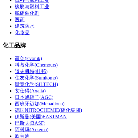
填料与颜料工业
橡胶与塑料工业
脱硝催化剂
医药
建筑防水
化妆品
化工品牌
赢创(Evonik)
科慕化学(Chemours)
道夫凯特(杜邦)
住友化学(Sumitomo)
斯泰化学(SILTECH)
艾仕得(Axalta)
日本旭硝子(AGC)
西班牙迈娜(Menadiona)
德国NITROCHEMIE(硝化集团)
伊斯曼(美国)EASTMAN
巴斯夫(BASF)
阿科玛(Arkema)
欧宝迪