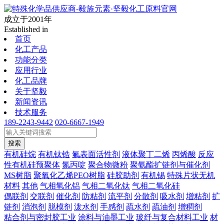
成立于2001年
Established in
首页
化工产品
功能分类
应用行业
化工品牌
关于坚毅
新闻资讯
技术服务
189-2243-9442
020-6667-1949
搜索
有机硅烷
有机钛锆
氟表面活性剂
液体聚丁二烯
丙烯酸
反应
性有机硅预聚体
氮丙啶
聚合物微粉
聚氨酯扩链剂与催化剂
MS树脂
聚氧化乙烯PEO树脂
硅胶助剂
有机锡
特殊片状无机
材料
其他
气相氧化铝
气相二氧化钛
气相二氧化硅
偶联剂
交联剂
催化剂
防粘剂
流平剂
分散剂
吸水剂
增粘剂
扩
链剂
消泡剂
脱模剂
泼水剂
手感剂
疏水剂
疏油剂
增稠剂
粘合剂与密封胶工业
涂料与油墨工业
玻纤与复合材料工业
材