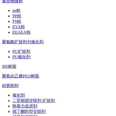
聚合物微粉
pe粉
PP粉
PS粉
EVA粉
EEAEA粉
聚氨酯扩链剂与催化剂
PU扩链剂
PU催化剂
MS树脂
聚氧化乙烯PEO树脂
硅胶助剂
催化剂
二官能团交联剂 扩链剂
附着力促进剂
脱丁酮肟型交联剂