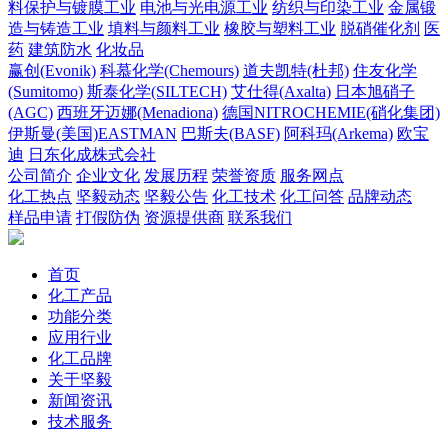
料保护与镀膜工业
电池与光电源工业
纺织与印染工业
金属锻
造与铸造工业
填料与颜料工业
橡胶与塑料工业
脱硝催化剂
医
药
建筑防水
化妆品
赢创(Evonik)
科慕化学(Chemours)
道夫凯特(杜邦)
住友化学
(Sumitomo)
斯泰化学(SILTECH)
艾仕得(Axalta)
日本旭硝子
(AGC)
西班牙迈娜(Menadiona)
德国NITROCHEMIE(硝化集团)
伊斯曼(美国)EASTMAN
巴斯夫(BASF)
阿科玛(Arkema)
欧宝
迪
日东化成株式会社
公司简介
企业文化
发展历程
荣誉资质
服务网点
化工热点
坚毅动态
坚毅公告
化工技术
化工问答
品牌动态
样品申请
打假防伪
资源提供商
联系我们
首页
化工产品
功能分类
应用行业
化工品牌
关于坚毅
新闻资讯
技术服务