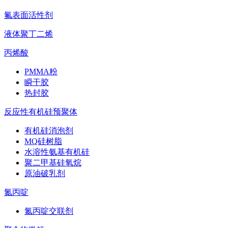
氟表面活性剂
液体聚丁二烯
丙烯酸
PMMA粉
瞬干胶
热封胶
反应性有机硅预聚体
有机硅消泡剂
MQ硅树脂
水溶性氨基有机硅
聚二甲基硅氧烷
原油破乳剂
氮丙啶
氮丙啶交联剂