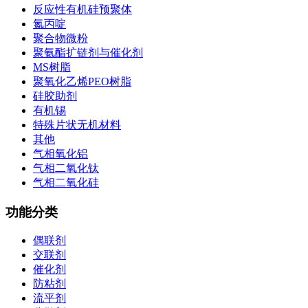
反应性有机硅预聚体
氮丙啶
聚合物微粉
聚氨酯扩链剂与催化剂
MS树脂
聚氧化乙烯PEO树脂
硅胶助剂
有机锡
特殊片状无机材料
其他
气相氧化铝
气相二氧化钛
气相二氧化硅
功能分类
偶联剂
交联剂
催化剂
防粘剂
流平剂