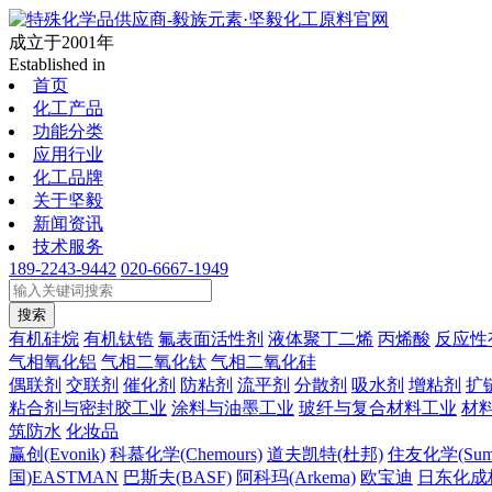
成立于2001年
Established in
首页
化工产品
功能分类
应用行业
化工品牌
关于坚毅
新闻资讯
技术服务
189-2243-9442
020-6667-1949
搜索
有机硅烷
有机钛锆
氟表面活性剂
液体聚丁二烯
丙烯酸
反应性
气相氧化铝
气相二氧化钛
气相二氧化硅
偶联剂
交联剂
催化剂
防粘剂
流平剂
分散剂
吸水剂
增粘剂
扩
粘合剂与密封胶工业
涂料与油墨工业
玻纤与复合材料工业
材
筑防水
化妆品
赢创(Evonik)
科慕化学(Chemours)
道夫凯特(杜邦)
住友化学(Sumi
国)EASTMAN
巴斯夫(BASF)
阿科玛(Arkema)
欧宝迪
日东化成