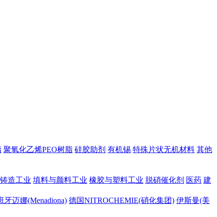
脂
聚氧化乙烯PEO树脂
硅胶助剂
有机锡
特殊片状无机材料
其他
铸造工业
填料与颜料工业
橡胶与塑料工业
脱硝催化剂
医药
建
牙迈娜(Menadiona)
德国NITROCHEMIE(硝化集团)
伊斯曼(美