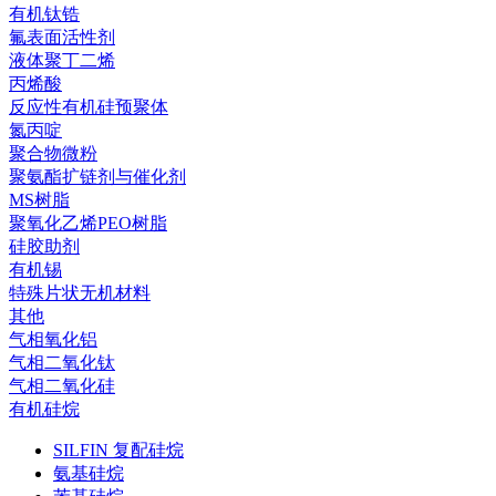
有机钛锆
氟表面活性剂
液体聚丁二烯
丙烯酸
反应性有机硅预聚体
氮丙啶
聚合物微粉
聚氨酯扩链剂与催化剂
MS树脂
聚氧化乙烯PEO树脂
硅胶助剂
有机锡
特殊片状无机材料
其他
气相氧化铝
气相二氧化钛
气相二氧化硅
有机硅烷
SILFIN 复配硅烷
氨基硅烷