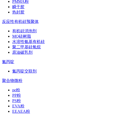
PMMA粉
瞬干胶
热封胶
反应性有机硅预聚体
有机硅消泡剂
MQ硅树脂
水溶性氨基有机硅
聚二甲基硅氧烷
原油破乳剂
氮丙啶
氮丙啶交联剂
聚合物微粉
pe粉
PP粉
PS粉
EVA粉
EEAEA粉