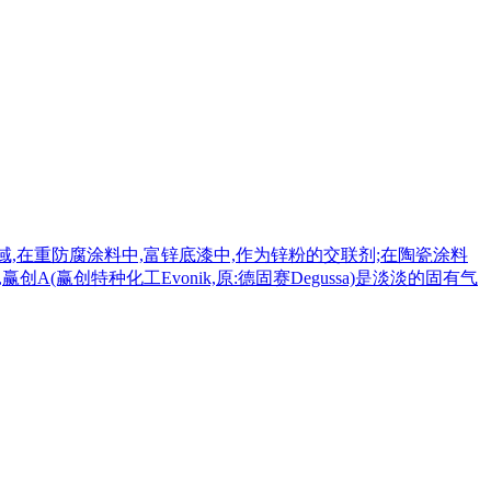
业领域,在重防腐涂料中,富锌底漆中,作为锌粉的交联剂;在陶瓷涂料
(赢创特种化工Evonik,原:德固赛Degussa)是淡淡的固有气