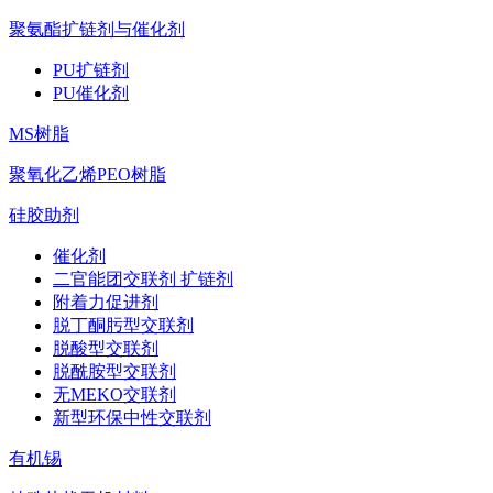
聚氨酯扩链剂与催化剂
PU扩链剂
PU催化剂
MS树脂
聚氧化乙烯PEO树脂
硅胶助剂
催化剂
二官能团交联剂 扩链剂
附着力促进剂
脱丁酮肟型交联剂
脱酸型交联剂
脱酰胺型交联剂
无MEKO交联剂
新型环保中性交联剂
有机锡