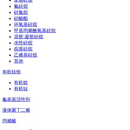
苯基硅烷
氟硅烷
硅氮烷
硅酸酯
环氧基硅烷
甲基丙烯酰氧基硅烷
溶胶-凝胶硅烷
水性硅烷
烷基硅烷
乙烯基硅烷
其他
有机钛锆
有机锆
有机钛
氟表面活性剂
液体聚丁二烯
丙烯酸