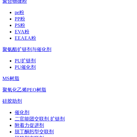
聚合物微粉
pe粉
PP粉
PS粉
EVA粉
EEAEA粉
聚氨酯扩链剂与催化剂
PU扩链剂
PU催化剂
MS树脂
聚氧化乙烯PEO树脂
硅胶助剂
催化剂
二官能团交联剂 扩链剂
附着力促进剂
脱丁酮肟型交联剂