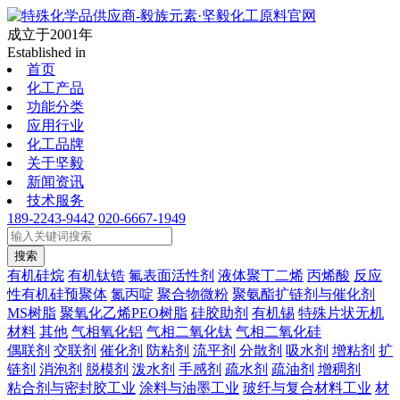
成立于2001年
Established in
首页
化工产品
功能分类
应用行业
化工品牌
关于坚毅
新闻资讯
技术服务
189-2243-9442
020-6667-1949
搜索
有机硅烷
有机钛锆
氟表面活性剂
液体聚丁二烯
丙烯酸
反应
性有机硅预聚体
氮丙啶
聚合物微粉
聚氨酯扩链剂与催化剂
MS树脂
聚氧化乙烯PEO树脂
硅胶助剂
有机锡
特殊片状无机
材料
其他
气相氧化铝
气相二氧化钛
气相二氧化硅
偶联剂
交联剂
催化剂
防粘剂
流平剂
分散剂
吸水剂
增粘剂
扩
链剂
消泡剂
脱模剂
泼水剂
手感剂
疏水剂
疏油剂
增稠剂
粘合剂与密封胶工业
涂料与油墨工业
玻纤与复合材料工业
材