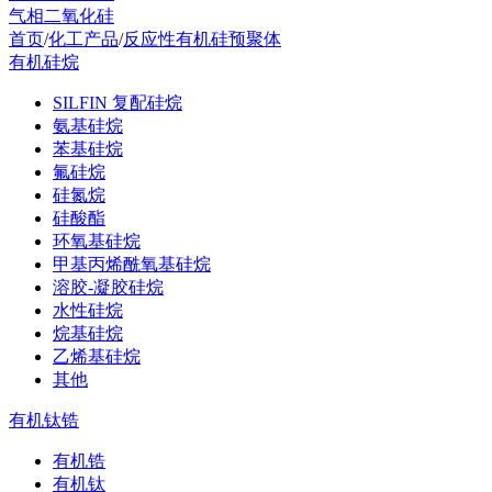
气相二氧化硅
首页
/
化工产品
/
反应性有机硅预聚体
有机硅烷
SILFIN 复配硅烷
氨基硅烷
苯基硅烷
氟硅烷
硅氮烷
硅酸酯
环氧基硅烷
甲基丙烯酰氧基硅烷
溶胶-凝胶硅烷
水性硅烷
烷基硅烷
乙烯基硅烷
其他
有机钛锆
有机锆
有机钛