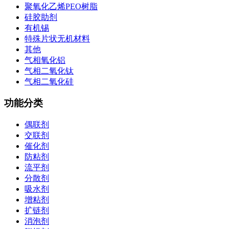
聚氧化乙烯PEO树脂
硅胶助剂
有机锡
特殊片状无机材料
其他
气相氧化铝
气相二氧化钛
气相二氧化硅
功能分类
偶联剂
交联剂
催化剂
防粘剂
流平剂
分散剂
吸水剂
增粘剂
扩链剂
消泡剂