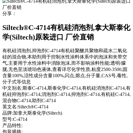
分享：
Siltech®C-4714有机硅消泡剂,拿大斯泰化
学(Siltech)原装进口 厂价直销
有机硅消泡剂,抑泡剂C-4714有机硅聚醚共聚物和疏水二氧化
硅的混合物,本助剂用于控制水性涂料体系中的泡沫和夹带空
气,主要用于水性涂料中消除泡沫,而不影响涂料性能;透明/朦
胧,无色至淡琥珀色液体,查看详尽化学性质,粘度2500-3500,固
含量100%,活性成分含量100%,闪点,熔点,分子量,CAS号,毒性,
分子式等信息
中文别名:
斯泰C-4714,斯泰化学C-4714,有机硅消泡剂C-4714,有
机硅抑泡剂C-4714,消泡剂C-4714,抑泡剂C-4714,有机硅C-4714,
混合物C-4714,助剂C-4714
英文名:
Siltech®C-4714
品牌:
加拿大斯泰化学(Siltech)
型号:
C-4714
产品特性:
包装规格: