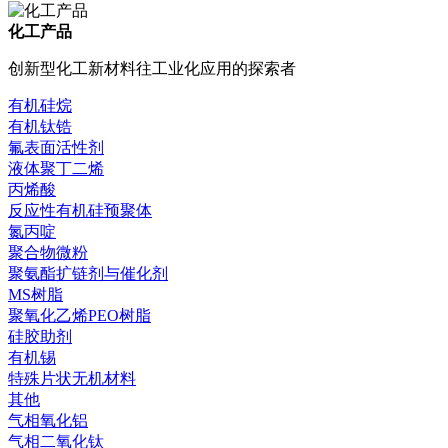
化工产品
创新型化工新材料往工业化应用的探索者
有机硅烷
有机钛锆
氟表面活性剂
液体聚丁二烯
丙烯酸
反应性有机硅预聚体
氮丙啶
聚合物微粉
聚氨酯扩链剂与催化剂
MS树脂
聚氧化乙烯PEO树脂
硅胶助剂
有机锡
特殊片状无机材料
其他
气相氧化铝
气相二氧化钛