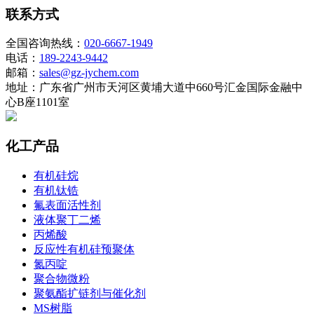
联系方式
全国咨询热线：
020-6667-1949
电话：
189-2243-9442
邮箱：
sales@gz-jychem.com
地址：广东省广州市天河区黄埔大道中660号汇金国际金融中
心B座1101室
化工产品
有机硅烷
有机钛锆
氟表面活性剂
液体聚丁二烯
丙烯酸
反应性有机硅预聚体
氮丙啶
聚合物微粉
聚氨酯扩链剂与催化剂
MS树脂