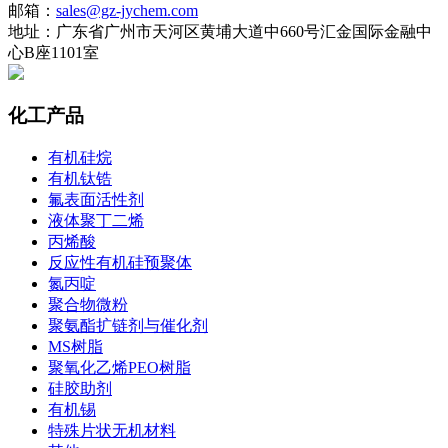
邮箱：
sales@gz-jychem.com
地址：广东省广州市天河区黄埔大道中660号汇金国际金融中
心B座1101室
化工产品
有机硅烷
有机钛锆
氟表面活性剂
液体聚丁二烯
丙烯酸
反应性有机硅预聚体
氮丙啶
聚合物微粉
聚氨酯扩链剂与催化剂
MS树脂
聚氧化乙烯PEO树脂
硅胶助剂
有机锡
特殊片状无机材料