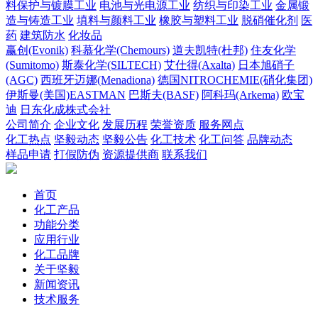
料保护与镀膜工业
电池与光电源工业
纺织与印染工业
金属锻
造与铸造工业
填料与颜料工业
橡胶与塑料工业
脱硝催化剂
医
药
建筑防水
化妆品
赢创(Evonik)
科慕化学(Chemours)
道夫凯特(杜邦)
住友化学
(Sumitomo)
斯泰化学(SILTECH)
艾仕得(Axalta)
日本旭硝子
(AGC)
西班牙迈娜(Menadiona)
德国NITROCHEMIE(硝化集团)
伊斯曼(美国)EASTMAN
巴斯夫(BASF)
阿科玛(Arkema)
欧宝
迪
日东化成株式会社
公司简介
企业文化
发展历程
荣誉资质
服务网点
化工热点
坚毅动态
坚毅公告
化工技术
化工问答
品牌动态
样品申请
打假防伪
资源提供商
联系我们
首页
化工产品
功能分类
应用行业
化工品牌
关于坚毅
新闻资讯
技术服务