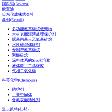
阿科玛(Arkema)
欧宝迪
日东化成株式会社
赢创(Evonik)
多功能氨基硅烷低聚物
木材表面浸渍处理保护剂
脲基丙基三乙氧基硅烷
水性硅烷偶联剂
专利型氨基硅烷
聚醚硅烷
涂料体系的Sivo®溶胶
液体聚丁二烯橡胶
气相二氧化硅
科慕化学(Chemours)
防护剂
工业中间体
含氟表面活性剂
道夫凯特(杜邦)