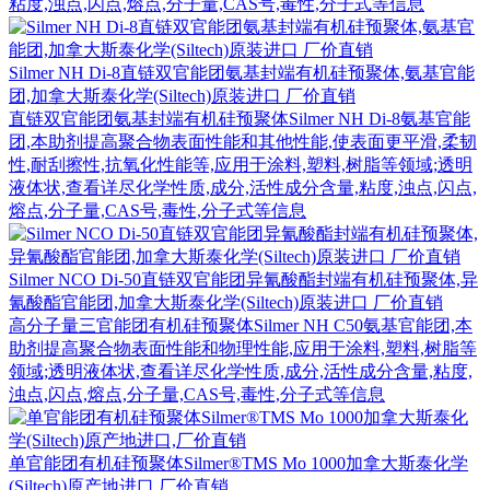
粘度,浊点,闪点,熔点,分子量,CAS号,毒性,分子式等信息
Silmer NH Di-8直链双官能团氨基封端有机硅预聚体,氨基官能
团,加拿大斯泰化学(Siltech)原装进口 厂价直销
直链双官能团氨基封端有机硅预聚体Silmer NH Di-8氨基官能
团,本助剂提高聚合物表面性能和其他性能,使表面更平滑,柔韧
性,耐刮擦性,抗氧化性能等,应用于涂料,塑料,树脂等领域;透明
液体状,查看详尽化学性质,成分,活性成分含量,粘度,浊点,闪点,
熔点,分子量,CAS号,毒性,分子式等信息
Silmer NCO Di-50直链双官能团异氰酸酯封端有机硅预聚体,异
氰酸酯官能团,加拿大斯泰化学(Siltech)原装进口 厂价直销
高分子量三官能团有机硅预聚体Silmer NH C50氨基官能团,本
助剂提高聚合物表面性能和物理性能,应用于涂料,塑料,树脂等
领域;透明液体状,查看详尽化学性质,成分,活性成分含量,粘度,
浊点,闪点,熔点,分子量,CAS号,毒性,分子式等信息
单官能团有机硅预聚体Silmer®TMS Mo 1000加拿大斯泰化学
(Siltech)原产地进口,厂价直销