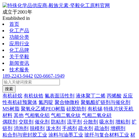
成立于2001年
Established in
首页
化工产品
功能分类
应用行业
化工品牌
关于坚毅
新闻资讯
技术服务
189-2243-9442
020-6667-1949
搜索
有机硅烷
有机钛锆
氟表面活性剂
液体聚丁二烯
丙烯酸
反应
性有机硅预聚体
氮丙啶
聚合物微粉
聚氨酯扩链剂与催化剂
MS树脂
聚氧化乙烯PEO树脂
硅胶助剂
有机锡
特殊片状无机
材料
其他
气相氧化铝
气相二氧化钛
气相二氧化硅
偶联剂
交联剂
催化剂
防粘剂
流平剂
分散剂
吸水剂
增粘剂
扩
链剂
消泡剂
脱模剂
泼水剂
手感剂
疏水剂
疏油剂
增稠剂
粘合剂与密封胶工业
涂料与油墨工业
玻纤与复合材料工业
材