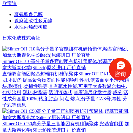
欧宝迪
聚氨酯多元醇
蓖麻油改性多元醇
水性丙烯酸树脂
日东化成株式会社
Silmer OH J10高分子量多官能团有机硅预聚体,羟基官能团,加
拿大斯泰化学(Siltech)原装进口 厂价直销
直链双官能团羟基封端有机硅预聚体Silmer OH Di-10羟基官能
团,本助剂提高聚合物表面性能和物理性能,使表面更平滑,抗结
块,耐擦伤,柔韧性强等,具有疏水性能,可用于大多数聚合物中,
包括涂料,塑料,树脂等;透明液体状,查看详尽化学性质,成分,活
性成分含量100%,粘度,浊点,闪点,熔点,分子量,CAS号,毒性,分
子式等信息
Silmer OH C50高分子量三官能团有机硅预聚体,羟基官能团,加
拿大斯泰化学(Siltech)原装进口 厂价直销