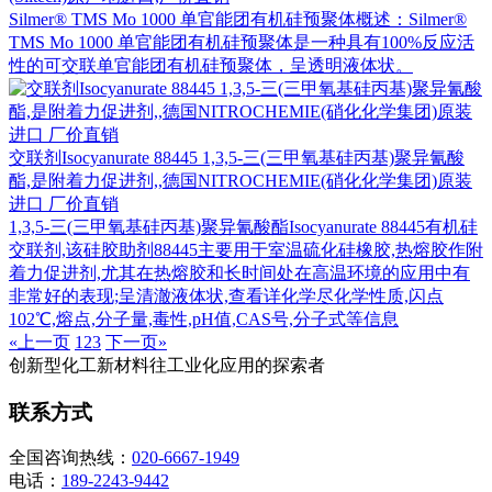
Silmer® TMS Mo 1000 单官能团有机硅预聚体概述：Silmer®
TMS Mo 1000 单官能团有机硅预聚体是一种具有100%反应活
性的可交联单官能团有机硅预聚体，呈透明液体状。
交联剂Isocyanurate 88445 1,3,5-三(三甲氧基硅丙基)聚异氰酸
酯,是附着力促进剂,,德国NITROCHEMIE(硝化化学集团)原装
进口 厂价直销
1,3,5-三(三甲氧基硅丙基)聚异氰酸酯Isocyanurate 88445有机硅
交联剂,该硅胶助剂88445主要用于室温硫化硅橡胶,热熔胶作附
着力促进剂,尤其在热熔胶和长时间处在高温环境的应用中有
非常好的表现;呈清澈液体状,查看详化学尽化学性质,闪点
102℃,熔点,分子量,毒性,pH值,CAS号,分子式等信息
«上一页
1
2
3
下一页»
创新型化工新材料往工业化应用的探索者
联系方式
全国咨询热线：
020-6667-1949
电话：
189-2243-9442