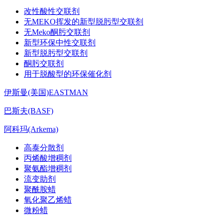
改性酸性交联剂
无MEKO挥发的新型脱肟型交联剂
无Meko酮肟交联剂
新型环保中性交联剂
新型脱肟型交联剂
酮肟交联剂
用于脱酸型的环保催化剂
伊斯曼(美国)EASTMAN
巴斯夫(BASF)
阿科玛(Arkema)
高泰分散剂
丙烯酸增稠剂
聚氨酯增稠剂
流变助剂
聚酰胺蜡
氧化聚乙烯蜡
微粉蜡