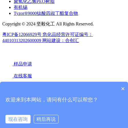
聚氧化乙烯PEO树脂
有机锡
Tyzor®9000钛酸四叔丁酯复合物
Copyright © 2024 坚毅化工 All Rights Reserved.
粤ICP备12066929号
危化品经营许可证编号：
44010313202600009
网站建设：合创汇
样品申请
在线客服
×
18922439442(微信同号)
020-66671949
欢迎来到本网站，请问有什么可以帮您？
微信联系
官方媒体
现在咨询
稍后再说
地址