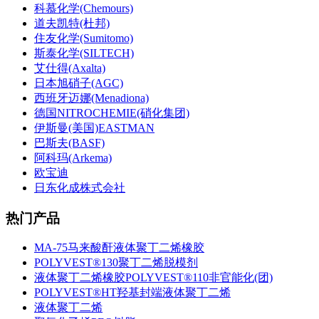
科慕化学(Chemours)
道夫凯特(杜邦)
住友化学(Sumitomo)
斯泰化学(SILTECH)
艾仕得(Axalta)
日本旭硝子(AGC)
西班牙迈娜(Menadiona)
德国NITROCHEMIE(硝化集团)
伊斯曼(美国)EASTMAN
巴斯夫(BASF)
阿科玛(Arkema)
欧宝迪
日东化成株式会社
热门产品
MA-75马来酸酐液体聚丁二烯橡胶
POLYVEST®130聚丁二烯脱模剂
液体聚丁二烯橡胶POLYVEST®110非官能化(团)
POLYVEST®HT羟基封端液体聚丁二烯
液体聚丁二烯