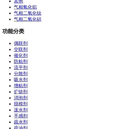
其他
气相氧化铝
气相二氧化钛
气相二氧化硅
功能分类
偶联剂
交联剂
催化剂
防粘剂
流平剂
分散剂
吸水剂
增粘剂
扩链剂
消泡剂
脱模剂
泼水剂
手感剂
疏水剂
疏油剂