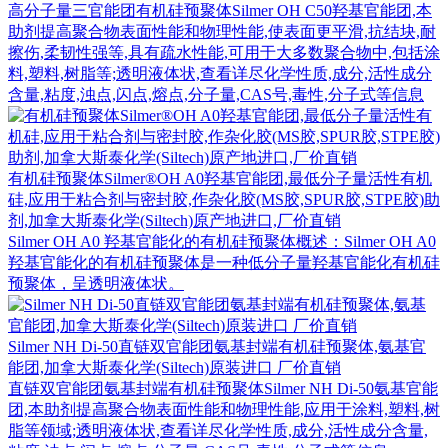
高分子量三官能团有机硅预聚体Silmer OH C50羟基官能团,本
助剂提高聚合物表面性能和物理性能,使表面更平滑,抗结块,耐
擦伤,柔韧性强等,具有疏水性能,可用于大多数聚合物中,包括涂
料,塑料,树脂等;透明液体状,查看详尽化学性质,成分,活性成分
含量,粘度,浊点,闪点,熔点,分子量,CAS号,毒性,分子式等信息
有机硅预聚体Silmer®OH A0羟基官能团,最低分子量活性有机
硅,应用于粘合剂与密封胶,作杂化胶(MS胶,SPUR胶,STPE胶)助
剂,加拿大斯泰化学(Siltech)原产地进口,厂价直销
Silmer OH A0 羟基官能化的有机硅预聚体概述：Silmer OH A0
羟基官能化的有机硅预聚体是一种低分子量羟基官能化有机硅
预聚体，呈透明液体状。
Silmer NH Di-50直链双官能团氨基封端有机硅预聚体,氨基官
能团,加拿大斯泰化学(Siltech)原装进口 厂价直销
直链双官能团氨基封端有机硅预聚体Silmer NH Di-50氨基官能
团,本助剂提高聚合物表面性能和物理性能,应用于涂料,塑料,树
脂等领域;透明液体状,查看详尽化学性质,成分,活性成分含量,