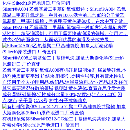
化学(Siltech)原产地进口,厂价直销
Silsurf®A004 乙氧基聚二甲基硅氧烷概述：Silsurf®A004 乙氧
基聚二甲基硅氧烷是一种具有100%活性的非常低的分子量乙
氧基聚二甲基硅氧烷，呈透明亮黄色液体状，在水中可分散。
Silsurf®A004 乙氧基聚二甲基硅氧烷是一种低发泡有机硅表面
活性剂、超级润湿剂，可用于需要快速润湿的领域。使用时，
减少水的表面张力，从而达到优异的润湿及分散效果。
Silsurf®A008乙氧基聚二甲基硅氧烷,加拿大斯泰化学(Siltech)
原装进口 厂价直销
乙氧基聚二甲基硅氧烷A008有机硅超级润湿剂,属聚醚硅氧,本
助剂使表面更平滑,抗结块,耐擦伤,柔韧性强等,具有疏水性能,
广泛用于个人护理用品,纺织品,油墨及涂料,农业产品,以及任何
其它需要润湿分散的领域;透明淡黄色液体,查看详尽化学性质,
成分:聚醚硅氧烷,活性成分含量100%,粘度80,浊点35-40℃,闪
点,熔点,分子量,CAS号,毒性,分子式等信息
有机硅预聚体Silsurf®D212-CG聚二甲基硅氧烷共聚物,加拿大
斯泰化学(Siltech)原产地进口,厂价直销