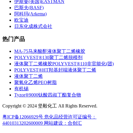
伊斯曼(美国)EASTMAN
巴斯夫(BASF)
阿科玛(Arkema)
欧宝迪
日东化成株式会社
热门产品
MA-75马来酸酐液体聚丁二烯橡胶
POLYVEST®130聚丁二烯脱模剂
液体聚丁二烯橡胶POLYVEST®110非官能化(团)
POLYVEST®HT羟基封端液体聚丁二烯
液体聚丁二烯
聚氧化乙烯PEO树脂
有机锡
Tyzor®9000钛酸四叔丁酯复合物
Copyright © 2024 坚毅化工 All Rights Reserved.
粤ICP备12066929号
危化品经营许可证编号：
44010313202600009
网站建设：合创汇