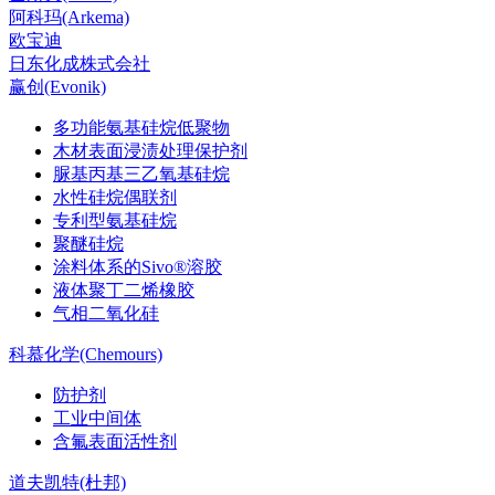
阿科玛(Arkema)
欧宝迪
日东化成株式会社
赢创(Evonik)
多功能氨基硅烷低聚物
木材表面浸渍处理保护剂
脲基丙基三乙氧基硅烷
水性硅烷偶联剂
专利型氨基硅烷
聚醚硅烷
涂料体系的Sivo®溶胶
液体聚丁二烯橡胶
气相二氧化硅
科慕化学(Chemours)
防护剂
工业中间体
含氟表面活性剂
道夫凯特(杜邦)