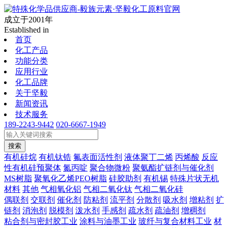
成立于2001年
Established in
首页
化工产品
功能分类
应用行业
化工品牌
关于坚毅
新闻资讯
技术服务
189-2243-9442
020-6667-1949
搜索
有机硅烷
有机钛锆
氟表面活性剂
液体聚丁二烯
丙烯酸
反应
性有机硅预聚体
氮丙啶
聚合物微粉
聚氨酯扩链剂与催化剂
MS树脂
聚氧化乙烯PEO树脂
硅胶助剂
有机锡
特殊片状无机
材料
其他
气相氧化铝
气相二氧化钛
气相二氧化硅
偶联剂
交联剂
催化剂
防粘剂
流平剂
分散剂
吸水剂
增粘剂
扩
链剂
消泡剂
脱模剂
泼水剂
手感剂
疏水剂
疏油剂
增稠剂
粘合剂与密封胶工业
涂料与油墨工业
玻纤与复合材料工业
材