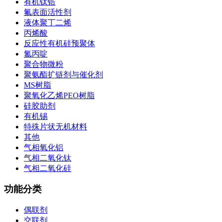
有机钛锆
氟表面活性剂
液体聚丁二烯
丙烯酸
反应性有机硅预聚体
氮丙啶
聚合物微粉
聚氨酯扩链剂与催化剂
MS树脂
聚氧化乙烯PEO树脂
硅胶助剂
有机锡
特殊片状无机材料
其他
气相氧化铝
气相二氧化钛
气相二氧化硅
功能分类
偶联剂
交联剂