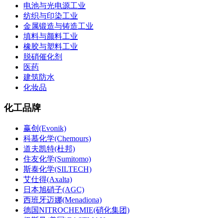
电池与光电源工业
纺织与印染工业
金属锻造与铸造工业
填料与颜料工业
橡胶与塑料工业
脱硝催化剂
医药
建筑防水
化妆品
化工品牌
赢创(Evonik)
科慕化学(Chemours)
道夫凯特(杜邦)
住友化学(Sumitomo)
斯泰化学(SILTECH)
艾仕得(Axalta)
日本旭硝子(AGC)
西班牙迈娜(Menadiona)
德国NITROCHEMIE(硝化集团)