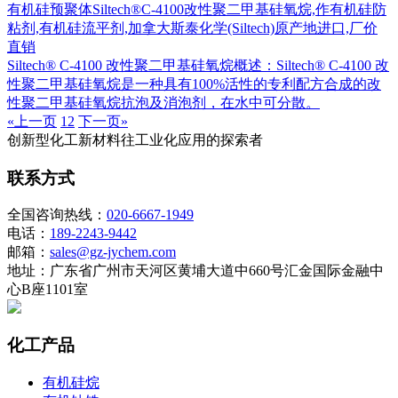
有机硅预聚体Siltech®C-4100改性聚二甲基硅氧烷,作有机硅防
粘剂,有机硅流平剂,加拿大斯泰化学(Siltech)原产地进口,厂价
直销
Siltech® C-4100 改性聚二甲基硅氧烷概述：Siltech® C-4100 改
性聚二甲基硅氧烷是一种具有100%活性的专利配方合成的改
性聚二甲基硅氧烷抗泡及消泡剂，在水中可分散。
«上一页
1
2
下一页»
创新型化工新材料往工业化应用的探索者
联系方式
全国咨询热线：
020-6667-1949
电话：
189-2243-9442
邮箱：
sales@gz-jychem.com
地址：广东省广州市天河区黄埔大道中660号汇金国际金融中
心B座1101室
化工产品
有机硅烷