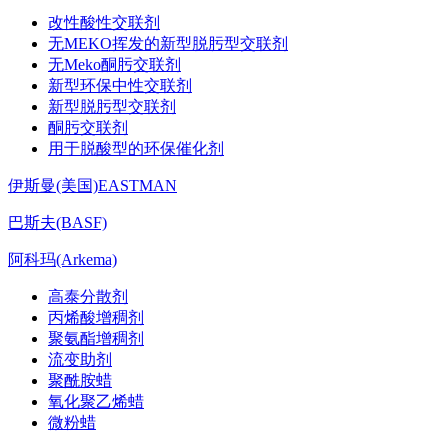
改性酸性交联剂
无MEKO挥发的新型脱肟型交联剂
无Meko酮肟交联剂
新型环保中性交联剂
新型脱肟型交联剂
酮肟交联剂
用于脱酸型的环保催化剂
伊斯曼(美国)EASTMAN
巴斯夫(BASF)
阿科玛(Arkema)
高泰分散剂
丙烯酸增稠剂
聚氨酯增稠剂
流变助剂
聚酰胺蜡
氧化聚乙烯蜡
微粉蜡