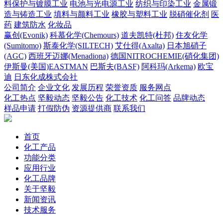
料保护与镀膜工业
电池与光电源工业
纺织与印染工业
金属锻
造与铸造工业
填料与颜料工业
橡胶与塑料工业
脱硝催化剂
医
药
建筑防水
化妆品
赢创(Evonik)
科慕化学(Chemours)
道夫凯特(杜邦)
住友化学
(Sumitomo)
斯泰化学(SILTECH)
艾仕得(Axalta)
日本旭硝子
(AGC)
西班牙迈娜(Menadiona)
德国NITROCHEMIE(硝化集团)
伊斯曼(美国)EASTMAN
巴斯夫(BASF)
阿科玛(Arkema)
欧宝
迪
日东化成株式会社
公司简介
企业文化
发展历程
荣誉资质
服务网点
化工热点
坚毅动态
坚毅公告
化工技术
化工问答
品牌动态
样品申请
打假防伪
资源提供商
联系我们
首页
化工产品
功能分类
应用行业
化工品牌
关于坚毅
新闻资讯
技术服务