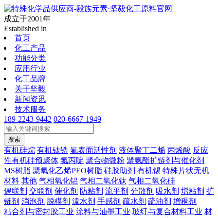
成立于2001年
Established in
首页
化工产品
功能分类
应用行业
化工品牌
关于坚毅
新闻资讯
技术服务
189-2243-9442
020-6667-1949
搜索
有机硅烷
有机钛锆
氟表面活性剂
液体聚丁二烯
丙烯酸
反应
性有机硅预聚体
氮丙啶
聚合物微粉
聚氨酯扩链剂与催化剂
MS树脂
聚氧化乙烯PEO树脂
硅胶助剂
有机锡
特殊片状无机
材料
其他
气相氧化铝
气相二氧化钛
气相二氧化硅
偶联剂
交联剂
催化剂
防粘剂
流平剂
分散剂
吸水剂
增粘剂
扩
链剂
消泡剂
脱模剂
泼水剂
手感剂
疏水剂
疏油剂
增稠剂
粘合剂与密封胶工业
涂料与油墨工业
玻纤与复合材料工业
材