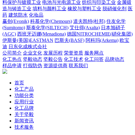
料保护与镀膜工业
电池与光电源工业
纺织与印染工业
金属锻
造与铸造工业
填料与颜料工业
橡胶与塑料工业
脱硝催化剂
医
药
建筑防水
化妆品
赢创(Evonik)
科慕化学(Chemours)
道夫凯特(杜邦)
住友化学
(Sumitomo)
斯泰化学(SILTECH)
艾仕得(Axalta)
日本旭硝子
(AGC)
西班牙迈娜(Menadiona)
德国NITROCHEMIE(硝化集团)
伊斯曼(美国)EASTMAN
巴斯夫(BASF)
阿科玛(Arkema)
欧宝
迪
日东化成株式会社
公司简介
企业文化
发展历程
荣誉资质
服务网点
化工热点
坚毅动态
坚毅公告
化工技术
化工问答
品牌动态
样品申请
打假防伪
资源提供商
联系我们
首页
化工产品
功能分类
应用行业
化工品牌
关于坚毅
新闻资讯
技术服务