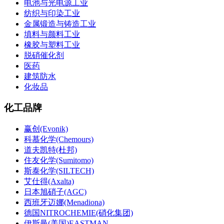
电池与光电源工业
纺织与印染工业
金属锻造与铸造工业
填料与颜料工业
橡胶与塑料工业
脱硝催化剂
医药
建筑防水
化妆品
化工品牌
赢创(Evonik)
科慕化学(Chemours)
道夫凯特(杜邦)
住友化学(Sumitomo)
斯泰化学(SILTECH)
艾仕得(Axalta)
日本旭硝子(AGC)
西班牙迈娜(Menadiona)
德国NITROCHEMIE(硝化集团)
伊斯曼(美国)EASTMAN