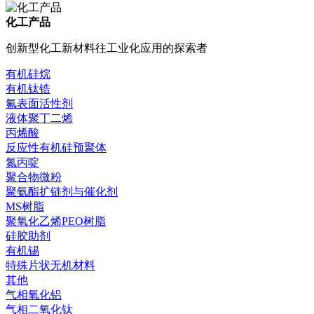
化工产品
创新型化工新材料往工业化应用的探索者
有机硅烷
有机钛锆
氟表面活性剂
液体聚丁二烯
丙烯酸
反应性有机硅预聚体
氮丙啶
聚合物微粉
聚氨酯扩链剂与催化剂
MS树脂
聚氧化乙烯PEO树脂
硅胶助剂
有机锡
特殊片状无机材料
其他
气相氧化铝
气相二氧化钛