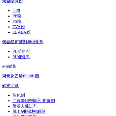
聚合物微粉
pe粉
PP粉
PS粉
EVA粉
EEAEA粉
聚氨酯扩链剂与催化剂
PU扩链剂
PU催化剂
MS树脂
聚氧化乙烯PEO树脂
硅胶助剂
催化剂
二官能团交联剂 扩链剂
附着力促进剂
脱丁酮肟型交联剂