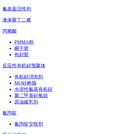
氟表面活性剂
液体聚丁二烯
丙烯酸
PMMA粉
瞬干胶
热封胶
反应性有机硅预聚体
有机硅消泡剂
MQ硅树脂
水溶性氨基有机硅
聚二甲基硅氧烷
原油破乳剂
氮丙啶
氮丙啶交联剂