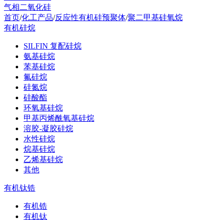
气相二氧化硅
首页
/
化工产品
/
反应性有机硅预聚体
/
聚二甲基硅氧烷
有机硅烷
SILFIN 复配硅烷
氨基硅烷
苯基硅烷
氟硅烷
硅氮烷
硅酸酯
环氧基硅烷
甲基丙烯酰氧基硅烷
溶胶-凝胶硅烷
水性硅烷
烷基硅烷
乙烯基硅烷
其他
有机钛锆
有机锆
有机钛