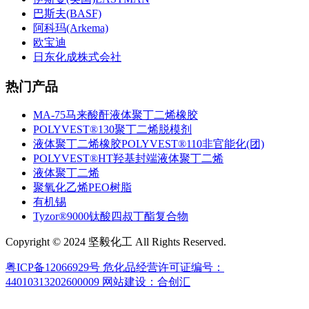
巴斯夫(BASF)
阿科玛(Arkema)
欧宝迪
日东化成株式会社
热门产品
MA-75马来酸酐液体聚丁二烯橡胶
POLYVEST®130聚丁二烯脱模剂
液体聚丁二烯橡胶POLYVEST®110非官能化(团)
POLYVEST®HT羟基封端液体聚丁二烯
液体聚丁二烯
聚氧化乙烯PEO树脂
有机锡
Tyzor®9000钛酸四叔丁酯复合物
Copyright © 2024 坚毅化工 All Rights Reserved.
粤ICP备12066929号
危化品经营许可证编号：
44010313202600009
网站建设：合创汇