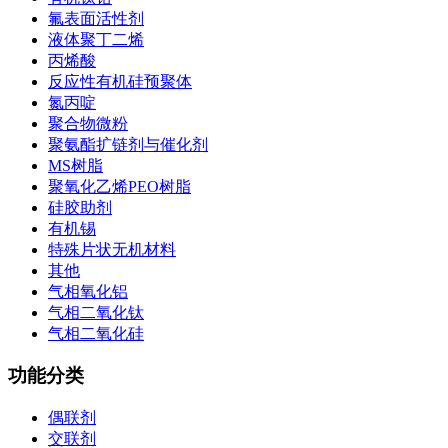
氟表面活性剂
液体聚丁二烯
丙烯酸
反应性有机硅预聚体
氮丙啶
聚合物微粉
聚氨酯扩链剂与催化剂
MS树脂
聚氧化乙烯PEO树脂
硅胶助剂
有机锡
特殊片状无机材料
其他
气相氧化铝
气相二氧化钛
气相二氧化硅
功能分类
偶联剂
交联剂