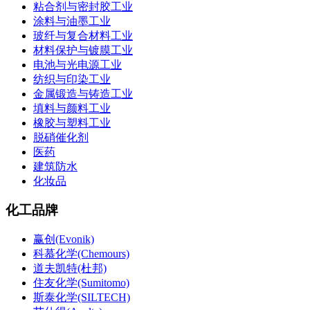
粘合剂与密封胶工业
涂料与油墨工业
玻纤与复合材料工业
材料保护与镀膜工业
电池与光电源工业
纺织与印染工业
金属锻造与铸造工业
填料与颜料工业
橡胶与塑料工业
脱硝催化剂
医药
建筑防水
化妆品
化工品牌
赢创(Evonik)
科慕化学(Chemours)
道夫凯特(杜邦)
住友化学(Sumitomo)
斯泰化学(SILTECH)