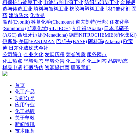
料保护与镀膜工业
电池与光电源工业
纺织与印染工业
金属锻
造与铸造工业
填料与颜料工业
橡胶与塑料工业
脱硝催化剂
医
药
建筑防水
化妆品
赢创(Evonik)
科慕化学(Chemours)
道夫凯特(杜邦)
住友化学
(Sumitomo)
斯泰化学(SILTECH)
艾仕得(Axalta)
日本旭硝子
(AGC)
西班牙迈娜(Menadiona)
德国NITROCHEMIE(硝化集团)
伊斯曼(美国)EASTMAN
巴斯夫(BASF)
阿科玛(Arkema)
欧宝
迪
日东化成株式会社
公司简介
企业文化
发展历程
荣誉资质
服务网点
化工热点
坚毅动态
坚毅公告
化工技术
化工问答
品牌动态
样品申请
打假防伪
资源提供商
联系我们
首页
化工产品
功能分类
应用行业
化工品牌
关于坚毅
新闻资讯
技术服务