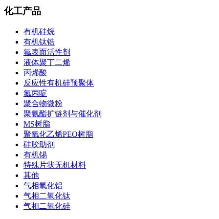
化工产品
有机硅烷
有机钛锆
氟表面活性剂
液体聚丁二烯
丙烯酸
反应性有机硅预聚体
氮丙啶
聚合物微粉
聚氨酯扩链剂与催化剂
MS树脂
聚氧化乙烯PEO树脂
硅胶助剂
有机锡
特殊片状无机材料
其他
气相氧化铝
气相二氧化钛
气相二氧化硅