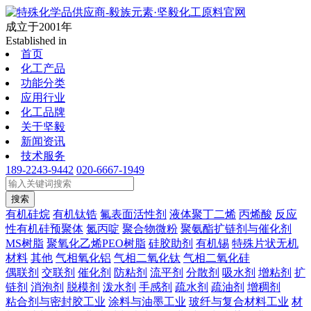
成立于2001年
Established in
首页
化工产品
功能分类
应用行业
化工品牌
关于坚毅
新闻资讯
技术服务
189-2243-9442
020-6667-1949
搜索
有机硅烷
有机钛锆
氟表面活性剂
液体聚丁二烯
丙烯酸
反应
性有机硅预聚体
氮丙啶
聚合物微粉
聚氨酯扩链剂与催化剂
MS树脂
聚氧化乙烯PEO树脂
硅胶助剂
有机锡
特殊片状无机
材料
其他
气相氧化铝
气相二氧化钛
气相二氧化硅
偶联剂
交联剂
催化剂
防粘剂
流平剂
分散剂
吸水剂
增粘剂
扩
链剂
消泡剂
脱模剂
泼水剂
手感剂
疏水剂
疏油剂
增稠剂
粘合剂与密封胶工业
涂料与油墨工业
玻纤与复合材料工业
材