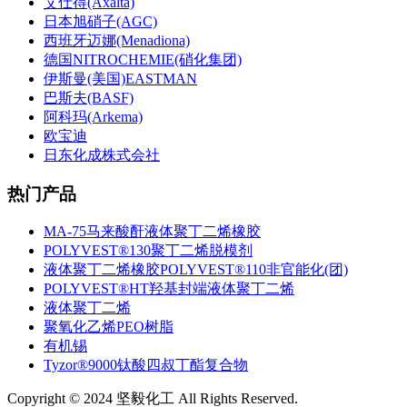
艾仕得(Axalta)
日本旭硝子(AGC)
西班牙迈娜(Menadiona)
德国NITROCHEMIE(硝化集团)
伊斯曼(美国)EASTMAN
巴斯夫(BASF)
阿科玛(Arkema)
欧宝迪
日东化成株式会社
热门产品
MA-75马来酸酐液体聚丁二烯橡胶
POLYVEST®130聚丁二烯脱模剂
液体聚丁二烯橡胶POLYVEST®110非官能化(团)
POLYVEST®HT羟基封端液体聚丁二烯
液体聚丁二烯
聚氧化乙烯PEO树脂
有机锡
Tyzor®9000钛酸四叔丁酯复合物
Copyright © 2024 坚毅化工 All Rights Reserved.