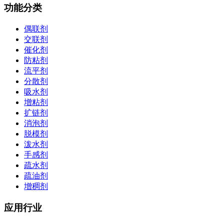
功能分类
偶联剂
交联剂
催化剂
防粘剂
流平剂
分散剂
吸水剂
增粘剂
扩链剂
消泡剂
脱模剂
泼水剂
手感剂
疏水剂
疏油剂
增稠剂
应用行业