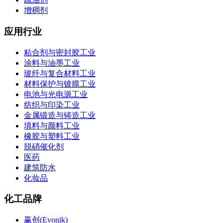
增稠剂
应用行业
粘合剂与密封胶工业
涂料与油墨工业
玻纤与复合材料工业
材料保护与镀膜工业
电池与光电源工业
纺织与印染工业
金属锻造与铸造工业
填料与颜料工业
橡胶与塑料工业
脱硝催化剂
医药
建筑防水
化妆品
化工品牌
赢创(Evonik)