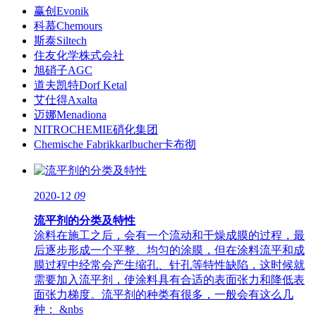
赢创Evonik
科慕Chemours
斯泰Siltech
住友化学株式会社
旭硝子AGC
道夫凯特Dorf Ketal
艾仕得Axalta
迈娜Menadiona
NITROCHEMIE硝化集团
Chemische Fabrikkarlbucher卡布彻
2020-12
09
流平剂的分类及特性
涂料在施工之后，会有一个流动和干燥成膜的过程，最
后逐步形成一个平整、均匀的涂膜，但在涂料流平和成
膜过程中经常会产生缩孔、针孔等特性缺陷，这时候就
需要加入流平剂，使涂料具有合适的表面张力和降低表
面张力梯度。流平剂的种类有很多，一般会有这么几
种： &nbs