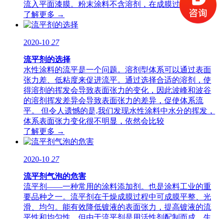
流入平面漆膜。粉末涂料不含溶剂，在成膜过程中不产
了解更多 →
2020-10
27
流平剂的选择
水性涂料的流平是一个问题。溶剂型体系可以通过表面
张力差、低粘度来促进流平。通过选择合适的溶剂，使
得溶剂的挥发会导致表面张力的变化，因此波峰和波谷
的溶剂挥发差异会导致表面张力的差异，促使体系流
平。 但令人遗憾的是,我们发现水性涂料中水分的挥发，
体系表面张力变化很不明显，依然会比较
了解更多 →
2020-10
27
流平剂气泡的危害
流平剂——一种常用的涂料添加剂。也是涂料工业的重
要品种之一。流平剂在干燥成膜过程中可成膜平整、光
滑、均匀。能有效降低镀液的表面张力，提高镀液的流
平性和均匀性。但由于流平剂是用活性剂配制而成，生