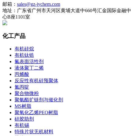
邮箱：
sales@gz-jychem.com
地址：广东省广州市天河区黄埔大道中660号汇金国际金融中
心B座1101室
化工产品
有机硅烷
有机钛锆
氟表面活性剂
液体聚丁二烯
丙烯酸
反应性有机硅预聚体
氮丙啶
聚合物微粉
聚氨酯扩链剂与催化剂
MS树脂
聚氧化乙烯PEO树脂
硅胶助剂
有机锡
特殊片状无机材料