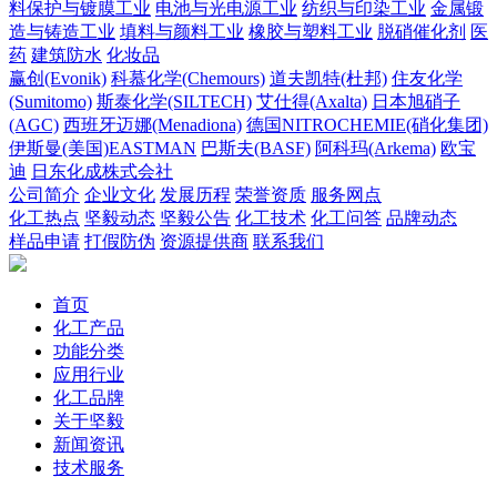
料保护与镀膜工业
电池与光电源工业
纺织与印染工业
金属锻
造与铸造工业
填料与颜料工业
橡胶与塑料工业
脱硝催化剂
医
药
建筑防水
化妆品
赢创(Evonik)
科慕化学(Chemours)
道夫凯特(杜邦)
住友化学
(Sumitomo)
斯泰化学(SILTECH)
艾仕得(Axalta)
日本旭硝子
(AGC)
西班牙迈娜(Menadiona)
德国NITROCHEMIE(硝化集团)
伊斯曼(美国)EASTMAN
巴斯夫(BASF)
阿科玛(Arkema)
欧宝
迪
日东化成株式会社
公司简介
企业文化
发展历程
荣誉资质
服务网点
化工热点
坚毅动态
坚毅公告
化工技术
化工问答
品牌动态
样品申请
打假防伪
资源提供商
联系我们
首页
化工产品
功能分类
应用行业
化工品牌
关于坚毅
新闻资讯
技术服务