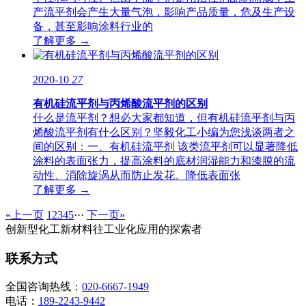
产流平剂会产生大量气泡，影响产品质量，危及生产设
备，甚至影响涂料行业的
了解更多 →
2020-10
27
有机硅流平剂与丙烯酸流平剂的区别
什么是流平剂？想必大家都知道，但有机硅流平剂与丙
烯酸流平剂有什么区别？坚毅化工小编为您浅谈两者之
间的区别：一、有机硅流平剂 该类流平剂可以显著降低
涂料的表面张力，提高涂料的底材润湿能力和漆膜的流
动性、消除旋涡从而防止发花。降低表面张
了解更多 →
«上一页
1
2
3
4
5
···
下一页»
创新型化工新材料往工业化应用的探索者
联系方式
全国咨询热线：
020-6667-1949
电话：
189-2243-9442