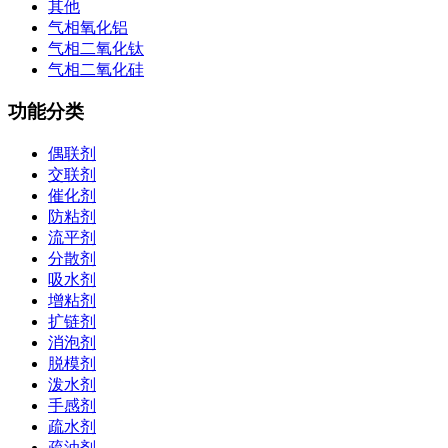
其他
气相氧化铝
气相二氧化钛
气相二氧化硅
功能分类
偶联剂
交联剂
催化剂
防粘剂
流平剂
分散剂
吸水剂
增粘剂
扩链剂
消泡剂
脱模剂
泼水剂
手感剂
疏水剂
疏油剂