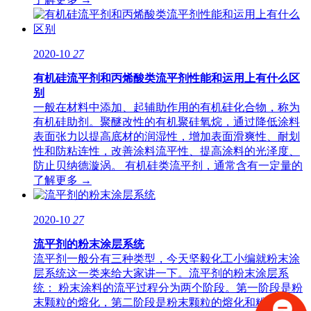
2020-10
27
有机硅流平剂和丙烯酸类流平剂性能和运用上有什么区
别
一般在材料中添加、起辅助作用的有机硅化合物，称为
有机硅助剂。聚醚改性的有机聚硅氧烷，通过降低涂料
表面张力以提高底材的润湿性，增加表面滑爽性、耐划
性和防粘连性，改善涂料流平性、提高涂料的光泽度、
防止贝纳德漩涡。 有机硅类流平剂，通常含有一定量的
了解更多 →
2020-10
27
流平剂的粉末涂层系统
流平剂一般分有三种类型，今天坚毅化工小编就粉末涂
层系统这一类来给大家讲一下。流平剂的粉末涂层系
统： 粉末涂料的流平过程分为两个阶段。第一阶段是粉
末颗粒的熔化，第二阶段是粉末颗粒的熔化和粉末颗粒