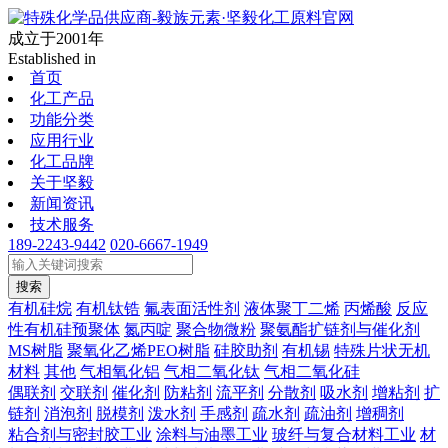
成立于2001年
Established in
首页
化工产品
功能分类
应用行业
化工品牌
关于坚毅
新闻资讯
技术服务
189-2243-9442
020-6667-1949
搜索
有机硅烷
有机钛锆
氟表面活性剂
液体聚丁二烯
丙烯酸
反应
性有机硅预聚体
氮丙啶
聚合物微粉
聚氨酯扩链剂与催化剂
MS树脂
聚氧化乙烯PEO树脂
硅胶助剂
有机锡
特殊片状无机
材料
其他
气相氧化铝
气相二氧化钛
气相二氧化硅
偶联剂
交联剂
催化剂
防粘剂
流平剂
分散剂
吸水剂
增粘剂
扩
链剂
消泡剂
脱模剂
泼水剂
手感剂
疏水剂
疏油剂
增稠剂
粘合剂与密封胶工业
涂料与油墨工业
玻纤与复合材料工业
材