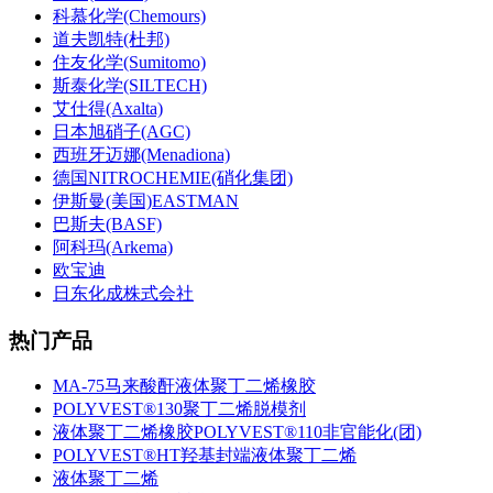
科慕化学(Chemours)
道夫凯特(杜邦)
住友化学(Sumitomo)
斯泰化学(SILTECH)
艾仕得(Axalta)
日本旭硝子(AGC)
西班牙迈娜(Menadiona)
德国NITROCHEMIE(硝化集团)
伊斯曼(美国)EASTMAN
巴斯夫(BASF)
阿科玛(Arkema)
欧宝迪
日东化成株式会社
热门产品
MA-75马来酸酐液体聚丁二烯橡胶
POLYVEST®130聚丁二烯脱模剂
液体聚丁二烯橡胶POLYVEST®110非官能化(团)
POLYVEST®HT羟基封端液体聚丁二烯
液体聚丁二烯