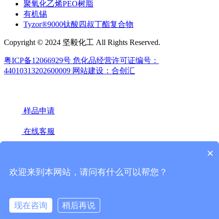
聚氧化乙烯PEO树脂
有机锡
Tyzor®9000钛酸四叔丁酯复合物
Copyright © 2024 坚毅化工 All Rights Reserved.
粤ICP备12066929号
危化品经营许可证编号：
44010313202600009
网站建设：合创汇
样品申请
在线客服
×
18922439442(微信同号)
020-66671949
欢迎来到本网站，请问有什么可以帮您？
微信联系
官方媒体
现在咨询
稍后再说