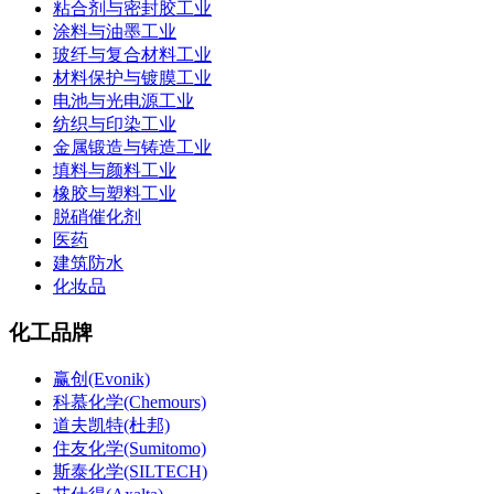
粘合剂与密封胶工业
涂料与油墨工业
玻纤与复合材料工业
材料保护与镀膜工业
电池与光电源工业
纺织与印染工业
金属锻造与铸造工业
填料与颜料工业
橡胶与塑料工业
脱硝催化剂
医药
建筑防水
化妆品
化工品牌
赢创(Evonik)
科慕化学(Chemours)
道夫凯特(杜邦)
住友化学(Sumitomo)
斯泰化学(SILTECH)