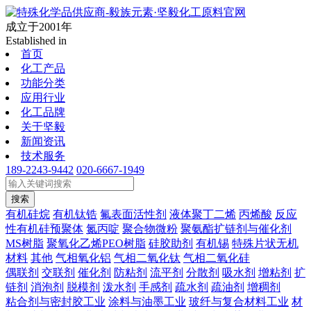
成立于2001年
Established in
首页
化工产品
功能分类
应用行业
化工品牌
关于坚毅
新闻资讯
技术服务
189-2243-9442
020-6667-1949
搜索
有机硅烷
有机钛锆
氟表面活性剂
液体聚丁二烯
丙烯酸
反应
性有机硅预聚体
氮丙啶
聚合物微粉
聚氨酯扩链剂与催化剂
MS树脂
聚氧化乙烯PEO树脂
硅胶助剂
有机锡
特殊片状无机
材料
其他
气相氧化铝
气相二氧化钛
气相二氧化硅
偶联剂
交联剂
催化剂
防粘剂
流平剂
分散剂
吸水剂
增粘剂
扩
链剂
消泡剂
脱模剂
泼水剂
手感剂
疏水剂
疏油剂
增稠剂
粘合剂与密封胶工业
涂料与油墨工业
玻纤与复合材料工业
材