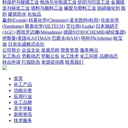
料保护与镀膜工业
电池与光电源工业
纺织与印染工业
金属锻
造与铸造工业
填料与颜料工业
橡胶与塑料工业
脱硝催化剂
医
药
建筑防水
化妆品
赢创(Evonik)
科慕化学(Chemours)
道夫凯特(杜邦)
住友化学
(Sumitomo)
斯泰化学(SILTECH)
艾仕得(Axalta)
日本旭硝子
(AGC)
西班牙迈娜(Menadiona)
德国NITROCHEMIE(硝化集团)
伊斯曼(美国)EASTMAN
巴斯夫(BASF)
阿科玛(Arkema)
欧宝
迪
日东化成株式会社
公司简介
企业文化
发展历程
荣誉资质
服务网点
化工热点
坚毅动态
坚毅公告
化工技术
化工问答
品牌动态
样品申请
打假防伪
资源提供商
联系我们
首页
化工产品
功能分类
应用行业
化工品牌
关于坚毅
新闻资讯
技术服务