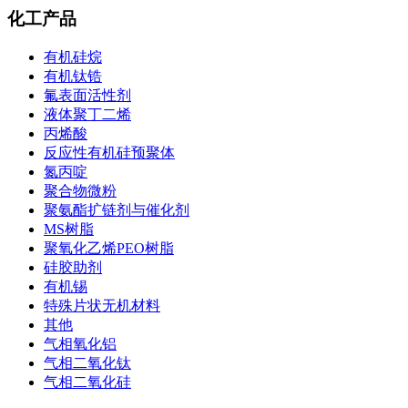
化工产品
有机硅烷
有机钛锆
氟表面活性剂
液体聚丁二烯
丙烯酸
反应性有机硅预聚体
氮丙啶
聚合物微粉
聚氨酯扩链剂与催化剂
MS树脂
聚氧化乙烯PEO树脂
硅胶助剂
有机锡
特殊片状无机材料
其他
气相氧化铝
气相二氧化钛
气相二氧化硅