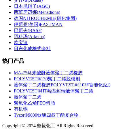
艾仕得(Axalta)
日本旭硝子(AGC)
西班牙迈娜(Menadiona)
德国NITROCHEMIE(硝化集团)
伊斯曼(美国)EASTMAN
巴斯夫(BASF)
阿科玛(Arkema)
欧宝迪
日东化成株式会社
热门产品
MA-75马来酸酐液体聚丁二烯橡胶
POLYVEST®130聚丁二烯脱模剂
液体聚丁二烯橡胶POLYVEST®110非官能化(团)
POLYVEST®HT羟基封端液体聚丁二烯
液体聚丁二烯
聚氧化乙烯PEO树脂
有机锡
Tyzor®9000钛酸四叔丁酯复合物
Copyright © 2024 坚毅化工 All Rights Reserved.