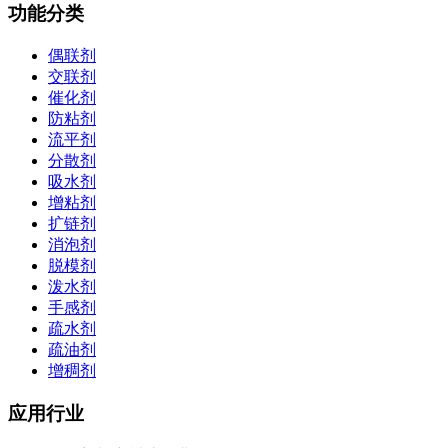
功能分类
偶联剂
交联剂
催化剂
防粘剂
流平剂
分散剂
吸水剂
增粘剂
扩链剂
消泡剂
脱模剂
泼水剂
手感剂
疏水剂
疏油剂
增稠剂
应用行业