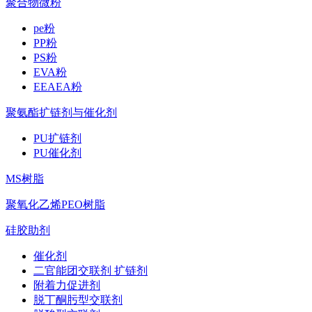
聚合物微粉
pe粉
PP粉
PS粉
EVA粉
EEAEA粉
聚氨酯扩链剂与催化剂
PU扩链剂
PU催化剂
MS树脂
聚氧化乙烯PEO树脂
硅胶助剂
催化剂
二官能团交联剂 扩链剂
附着力促进剂
脱丁酮肟型交联剂