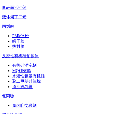
氟表面活性剂
液体聚丁二烯
丙烯酸
PMMA粉
瞬干胶
热封胶
反应性有机硅预聚体
有机硅消泡剂
MQ硅树脂
水溶性氨基有机硅
聚二甲基硅氧烷
原油破乳剂
氮丙啶
氮丙啶交联剂