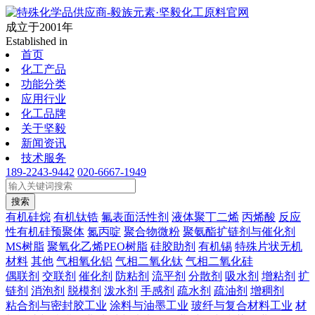
成立于2001年
Established in
首页
化工产品
功能分类
应用行业
化工品牌
关于坚毅
新闻资讯
技术服务
189-2243-9442
020-6667-1949
搜索
有机硅烷
有机钛锆
氟表面活性剂
液体聚丁二烯
丙烯酸
反应
性有机硅预聚体
氮丙啶
聚合物微粉
聚氨酯扩链剂与催化剂
MS树脂
聚氧化乙烯PEO树脂
硅胶助剂
有机锡
特殊片状无机
材料
其他
气相氧化铝
气相二氧化钛
气相二氧化硅
偶联剂
交联剂
催化剂
防粘剂
流平剂
分散剂
吸水剂
增粘剂
扩
链剂
消泡剂
脱模剂
泼水剂
手感剂
疏水剂
疏油剂
增稠剂
粘合剂与密封胶工业
涂料与油墨工业
玻纤与复合材料工业
材