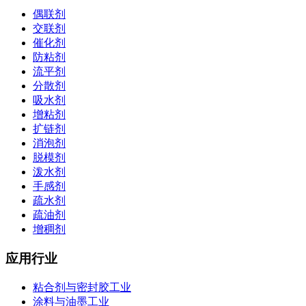
偶联剂
交联剂
催化剂
防粘剂
流平剂
分散剂
吸水剂
增粘剂
扩链剂
消泡剂
脱模剂
泼水剂
手感剂
疏水剂
疏油剂
增稠剂
应用行业
粘合剂与密封胶工业
涂料与油墨工业