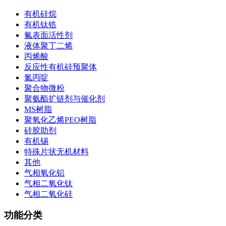
有机硅烷
有机钛锆
氟表面活性剂
液体聚丁二烯
丙烯酸
反应性有机硅预聚体
氮丙啶
聚合物微粉
聚氨酯扩链剂与催化剂
MS树脂
聚氧化乙烯PEO树脂
硅胶助剂
有机锡
特殊片状无机材料
其他
气相氧化铝
气相二氧化钛
气相二氧化硅
功能分类