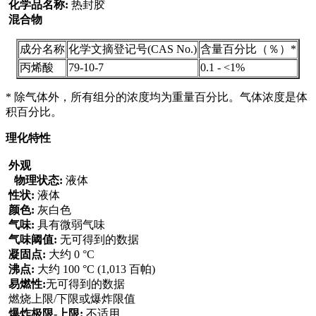
化学品名称:
热封胶
混合物
成分名称
化学文摘登记号(CAS No.)
含量百分比（％）*
丙烯酸
79-10-7
0.1 - <1%
* 除气体外，所有组分的浓度均为重量百分比。气体浓度是体
积百分比。
理化特性
外观
物理状态:
液体
性状:
液体
颜色:
灰白色
气味:
具有微弱气味
气味阈值:
无可得到的数据
凝固点:
大约 0 °C
沸点:
大约 100 °C (1,013 百帕)
易燃性:
无可得到的数据
燃烧上限/下限或爆炸限值
爆炸极限-上限:
不适用