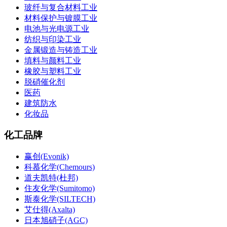
玻纤与复合材料工业
材料保护与镀膜工业
电池与光电源工业
纺织与印染工业
金属锻造与铸造工业
填料与颜料工业
橡胶与塑料工业
脱硝催化剂
医药
建筑防水
化妆品
化工品牌
赢创(Evonik)
科慕化学(Chemours)
道夫凯特(杜邦)
住友化学(Sumitomo)
斯泰化学(SILTECH)
艾仕得(Axalta)
日本旭硝子(AGC)