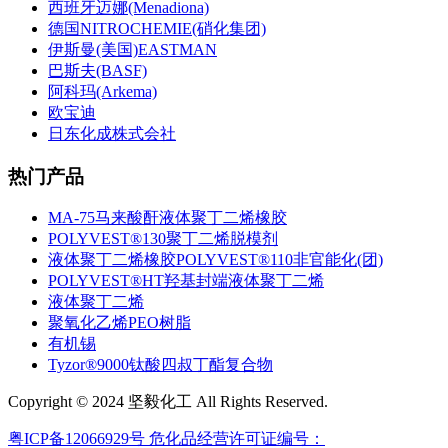
西班牙迈娜(Menadiona)
德国NITROCHEMIE(硝化集团)
伊斯曼(美国)EASTMAN
巴斯夫(BASF)
阿科玛(Arkema)
欧宝迪
日东化成株式会社
热门产品
MA-75马来酸酐液体聚丁二烯橡胶
POLYVEST®130聚丁二烯脱模剂
液体聚丁二烯橡胶POLYVEST®110非官能化(团)
POLYVEST®HT羟基封端液体聚丁二烯
液体聚丁二烯
聚氧化乙烯PEO树脂
有机锡
Tyzor®9000钛酸四叔丁酯复合物
Copyright © 2024 坚毅化工 All Rights Reserved.
粤ICP备12066929号
危化品经营许可证编号：