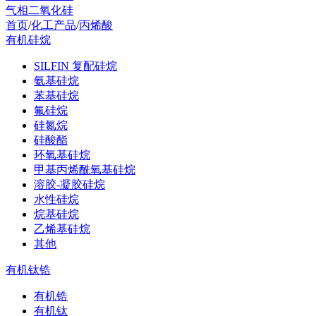
气相二氧化硅
首页
/
化工产品
/
丙烯酸
有机硅烷
SILFIN 复配硅烷
氨基硅烷
苯基硅烷
氟硅烷
硅氮烷
硅酸酯
环氧基硅烷
甲基丙烯酰氧基硅烷
溶胶-凝胶硅烷
水性硅烷
烷基硅烷
乙烯基硅烷
其他
有机钛锆
有机锆
有机钛