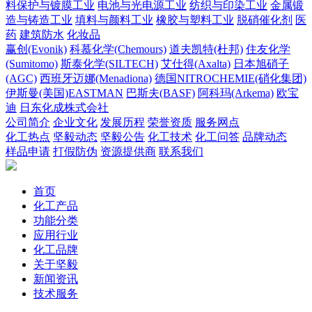
料保护与镀膜工业
电池与光电源工业
纺织与印染工业
金属锻
造与铸造工业
填料与颜料工业
橡胶与塑料工业
脱硝催化剂
医
药
建筑防水
化妆品
赢创(Evonik)
科慕化学(Chemours)
道夫凯特(杜邦)
住友化学
(Sumitomo)
斯泰化学(SILTECH)
艾仕得(Axalta)
日本旭硝子
(AGC)
西班牙迈娜(Menadiona)
德国NITROCHEMIE(硝化集团)
伊斯曼(美国)EASTMAN
巴斯夫(BASF)
阿科玛(Arkema)
欧宝
迪
日东化成株式会社
公司简介
企业文化
发展历程
荣誉资质
服务网点
化工热点
坚毅动态
坚毅公告
化工技术
化工问答
品牌动态
样品申请
打假防伪
资源提供商
联系我们
首页
化工产品
功能分类
应用行业
化工品牌
关于坚毅
新闻资讯
技术服务