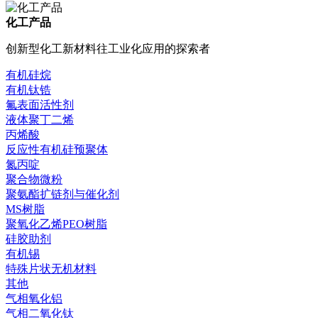
化工产品
创新型化工新材料往工业化应用的探索者
有机硅烷
有机钛锆
氟表面活性剂
液体聚丁二烯
丙烯酸
反应性有机硅预聚体
氮丙啶
聚合物微粉
聚氨酯扩链剂与催化剂
MS树脂
聚氧化乙烯PEO树脂
硅胶助剂
有机锡
特殊片状无机材料
其他
气相氧化铝
气相二氧化钛