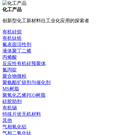
化工产品
创新型化工新材料往工业化应用的探索者
有机硅烷
有机钛锆
氟表面活性剂
液体聚丁二烯
丙烯酸
反应性有机硅预聚体
氮丙啶
聚合物微粉
聚氨酯扩链剂与催化剂
MS树脂
聚氧化乙烯PEO树脂
硅胶助剂
有机锡
特殊片状无机材料
其他
气相氧化铝
气相二氧化钛