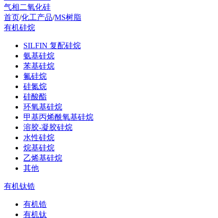
气相二氧化硅
首页
/
化工产品
/
MS树脂
有机硅烷
SILFIN 复配硅烷
氨基硅烷
苯基硅烷
氟硅烷
硅氮烷
硅酸酯
环氧基硅烷
甲基丙烯酰氧基硅烷
溶胶-凝胶硅烷
水性硅烷
烷基硅烷
乙烯基硅烷
其他
有机钛锆
有机锆
有机钛