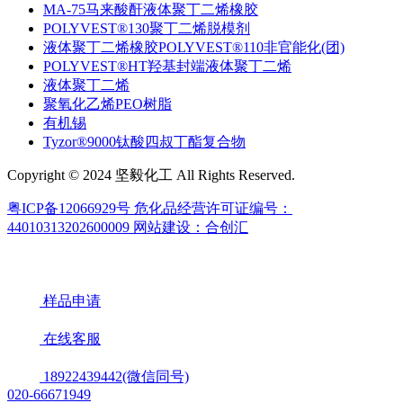
MA-75马来酸酐液体聚丁二烯橡胶
POLYVEST®130聚丁二烯脱模剂
液体聚丁二烯橡胶POLYVEST®110非官能化(团)
POLYVEST®HT羟基封端液体聚丁二烯
液体聚丁二烯
聚氧化乙烯PEO树脂
有机锡
Tyzor®9000钛酸四叔丁酯复合物
Copyright © 2024 坚毅化工 All Rights Reserved.
粤ICP备12066929号
危化品经营许可证编号：
44010313202600009
网站建设：合创汇
样品申请
在线客服
18922439442(微信同号)
020-66671949