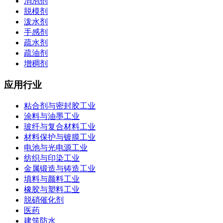
消泡剂
脱模剂
泼水剂
手感剂
疏水剂
疏油剂
增稠剂
应用行业
粘合剂与密封胶工业
涂料与油墨工业
玻纤与复合材料工业
材料保护与镀膜工业
电池与光电源工业
纺织与印染工业
金属锻造与铸造工业
填料与颜料工业
橡胶与塑料工业
脱硝催化剂
医药
建筑防水