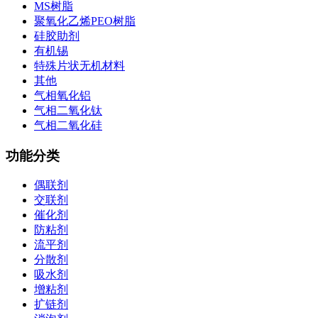
MS树脂
聚氧化乙烯PEO树脂
硅胶助剂
有机锡
特殊片状无机材料
其他
气相氧化铝
气相二氧化钛
气相二氧化硅
功能分类
偶联剂
交联剂
催化剂
防粘剂
流平剂
分散剂
吸水剂
增粘剂
扩链剂