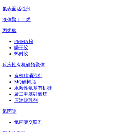
氟表面活性剂
液体聚丁二烯
丙烯酸
PMMA粉
瞬干胶
热封胶
反应性有机硅预聚体
有机硅消泡剂
MQ硅树脂
水溶性氨基有机硅
聚二甲基硅氧烷
原油破乳剂
氮丙啶
氮丙啶交联剂