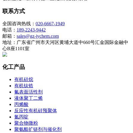
联系方式
全国咨询热线：
020-6667-1949
电话：
189-2243-9442
邮箱：
sales@gz-jychem.com
地址：广东省广州市天河区黄埔大道中660号汇金国际金融中
心B座1101室
化工产品
有机硅烷
有机钛锆
氟表面活性剂
液体聚丁二烯
丙烯酸
反应性有机硅预聚体
氮丙啶
聚合物微粉
聚氨酯扩链剂与催化剂