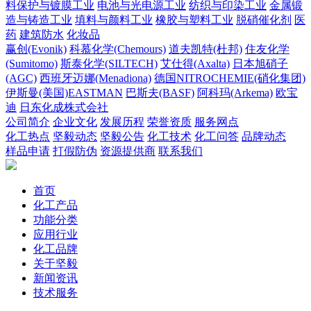
料保护与镀膜工业
电池与光电源工业
纺织与印染工业
金属锻
造与铸造工业
填料与颜料工业
橡胶与塑料工业
脱硝催化剂
医
药
建筑防水
化妆品
赢创(Evonik)
科慕化学(Chemours)
道夫凯特(杜邦)
住友化学
(Sumitomo)
斯泰化学(SILTECH)
艾仕得(Axalta)
日本旭硝子
(AGC)
西班牙迈娜(Menadiona)
德国NITROCHEMIE(硝化集团)
伊斯曼(美国)EASTMAN
巴斯夫(BASF)
阿科玛(Arkema)
欧宝
迪
日东化成株式会社
公司简介
企业文化
发展历程
荣誉资质
服务网点
化工热点
坚毅动态
坚毅公告
化工技术
化工问答
品牌动态
样品申请
打假防伪
资源提供商
联系我们
首页
化工产品
功能分类
应用行业
化工品牌
关于坚毅
新闻资讯
技术服务