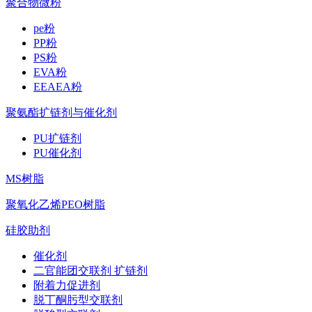
聚合物微粉
pe粉
PP粉
PS粉
EVA粉
EEAEA粉
聚氨酯扩链剂与催化剂
PU扩链剂
PU催化剂
MS树脂
聚氧化乙烯PEO树脂
硅胶助剂
催化剂
二官能团交联剂 扩链剂
附着力促进剂
脱丁酮肟型交联剂