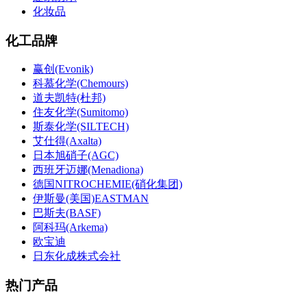
化妆品
化工品牌
赢创(Evonik)
科慕化学(Chemours)
道夫凯特(杜邦)
住友化学(Sumitomo)
斯泰化学(SILTECH)
艾仕得(Axalta)
日本旭硝子(AGC)
西班牙迈娜(Menadiona)
德国NITROCHEMIE(硝化集团)
伊斯曼(美国)EASTMAN
巴斯夫(BASF)
阿科玛(Arkema)
欧宝迪
日东化成株式会社
热门产品