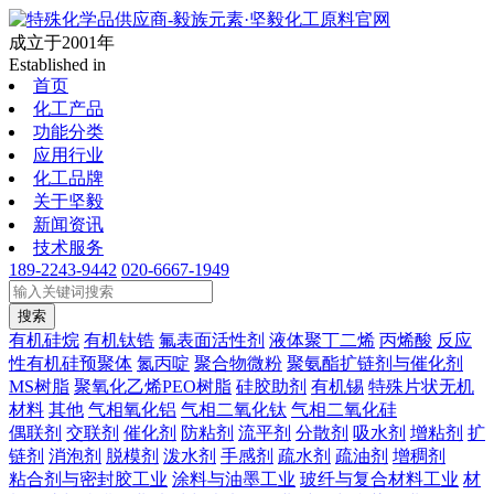
成立于2001年
Established in
首页
化工产品
功能分类
应用行业
化工品牌
关于坚毅
新闻资讯
技术服务
189-2243-9442
020-6667-1949
搜索
有机硅烷
有机钛锆
氟表面活性剂
液体聚丁二烯
丙烯酸
反应
性有机硅预聚体
氮丙啶
聚合物微粉
聚氨酯扩链剂与催化剂
MS树脂
聚氧化乙烯PEO树脂
硅胶助剂
有机锡
特殊片状无机
材料
其他
气相氧化铝
气相二氧化钛
气相二氧化硅
偶联剂
交联剂
催化剂
防粘剂
流平剂
分散剂
吸水剂
增粘剂
扩
链剂
消泡剂
脱模剂
泼水剂
手感剂
疏水剂
疏油剂
增稠剂
粘合剂与密封胶工业
涂料与油墨工业
玻纤与复合材料工业
材