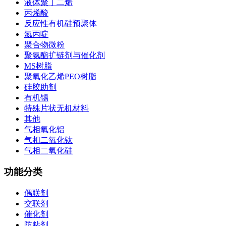
液体聚丁二烯
丙烯酸
反应性有机硅预聚体
氮丙啶
聚合物微粉
聚氨酯扩链剂与催化剂
MS树脂
聚氧化乙烯PEO树脂
硅胶助剂
有机锡
特殊片状无机材料
其他
气相氧化铝
气相二氧化钛
气相二氧化硅
功能分类
偶联剂
交联剂
催化剂
防粘剂