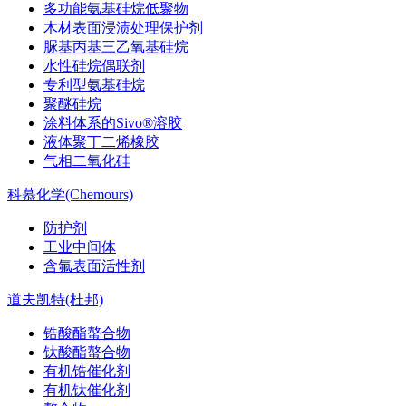
多功能氨基硅烷低聚物
木材表面浸渍处理保护剂
脲基丙基三乙氧基硅烷
水性硅烷偶联剂
专利型氨基硅烷
聚醚硅烷
涂料体系的Sivo®溶胶
液体聚丁二烯橡胶
气相二氧化硅
科慕化学(Chemours)
防护剂
工业中间体
含氟表面活性剂
道夫凯特(杜邦)
锆酸酯螯合物
钛酸酯螯合物
有机锆催化剂
有机钛催化剂