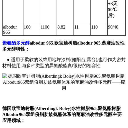
+3天
50℃
后）
albodur
100
1100
8.82
11
110
90/40
965
聚氨酯多元醇
albodur 965,欧宝迪树脂albodur 965,蓖麻油改性
多元醇特性：
●
适用于柔软的装饰用地坪涂料(如阳台,露台),也可作为密封
材料使用,与多种类型的异氰酸酯真i很好的相容性
德国欧宝迪树脂(Alberdingk Boley)水性树脂965,聚氨酯树脂
Albodur965双组份脂肪族氨酯体系的蓖麻油改性多元醇主要
应用领域：