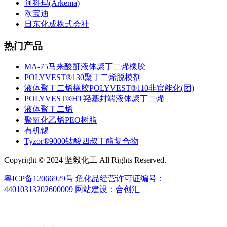
阿科玛(Arkema)
欧宝迪
日东化成株式会社
热门产品
MA-75马来酸酐液体聚丁二烯橡胶
POLYVEST®130聚丁二烯脱模剂
液体聚丁二烯橡胶POLYVEST®110非官能化(团)
POLYVEST®HT羟基封端液体聚丁二烯
液体聚丁二烯
聚氧化乙烯PEO树脂
有机锡
Tyzor®9000钛酸四叔丁酯复合物
Copyright © 2024 坚毅化工 All Rights Reserved.
粤ICP备12066929号
危化品经营许可证编号：
44010313202600009
网站建设：合创汇