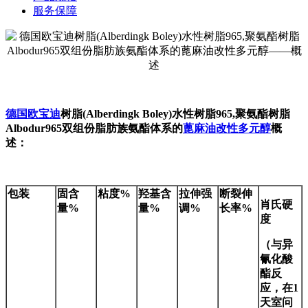
服务保障
德国欧宝迪
树脂(Alberdingk Boley)水性树脂965,聚氨酯树脂
Albodur965双组份脂肪族氨酯体系的
蓖麻油改性多元醇
概
述：
包装
固含
粘度%
羟基含
拉伸强
断裂伸
肖氏硬
量%
量%
调%
长率%
度
（与异
氰化酸
酯反
应，在1
天室问