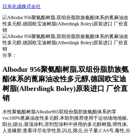
日东化成株式会社
分享：
Albodur 956聚氨酯树脂,双组份脂肪族氨
酯体系的蓖麻油改性多元醇,德国欧宝迪
树脂(Alberdingk Boley)原装进口 厂价直
销
水性聚氨酯树脂Albodur965双组份脂肪族氨酯体系的零
voc100%蓖麻油改性多元醇,本助剂推荐使用于运动场地地板,
阳台;踞台,屋顶涂料,溶剂型涂料中拼用的多元醇树脂,弹性体,
人造橡胶;查看详尽化学性质,闪点,熔点,分子量,CAS号,毒性,分