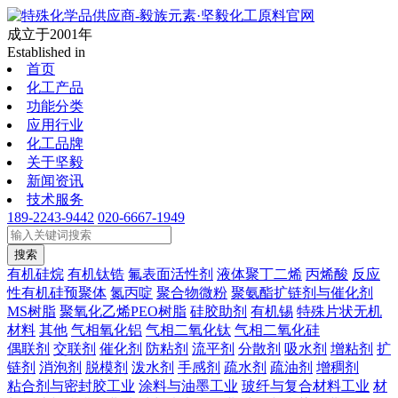
成立于2001年
Established in
首页
化工产品
功能分类
应用行业
化工品牌
关于坚毅
新闻资讯
技术服务
189-2243-9442
020-6667-1949
搜索
有机硅烷
有机钛锆
氟表面活性剂
液体聚丁二烯
丙烯酸
反应
性有机硅预聚体
氮丙啶
聚合物微粉
聚氨酯扩链剂与催化剂
MS树脂
聚氧化乙烯PEO树脂
硅胶助剂
有机锡
特殊片状无机
材料
其他
气相氧化铝
气相二氧化钛
气相二氧化硅
偶联剂
交联剂
催化剂
防粘剂
流平剂
分散剂
吸水剂
增粘剂
扩
链剂
消泡剂
脱模剂
泼水剂
手感剂
疏水剂
疏油剂
增稠剂
粘合剂与密封胶工业
涂料与油墨工业
玻纤与复合材料工业
材