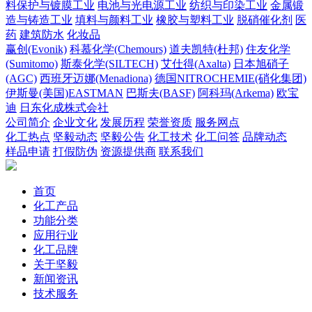
料保护与镀膜工业
电池与光电源工业
纺织与印染工业
金属锻
造与铸造工业
填料与颜料工业
橡胶与塑料工业
脱硝催化剂
医
药
建筑防水
化妆品
赢创(Evonik)
科慕化学(Chemours)
道夫凯特(杜邦)
住友化学
(Sumitomo)
斯泰化学(SILTECH)
艾仕得(Axalta)
日本旭硝子
(AGC)
西班牙迈娜(Menadiona)
德国NITROCHEMIE(硝化集团)
伊斯曼(美国)EASTMAN
巴斯夫(BASF)
阿科玛(Arkema)
欧宝
迪
日东化成株式会社
公司简介
企业文化
发展历程
荣誉资质
服务网点
化工热点
坚毅动态
坚毅公告
化工技术
化工问答
品牌动态
样品申请
打假防伪
资源提供商
联系我们
首页
化工产品
功能分类
应用行业
化工品牌
关于坚毅
新闻资讯
技术服务