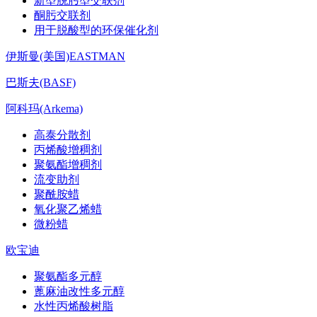
新型脱肟型交联剂
酮肟交联剂
用于脱酸型的环保催化剂
伊斯曼(美国)EASTMAN
巴斯夫(BASF)
阿科玛(Arkema)
高泰分散剂
丙烯酸增稠剂
聚氨酯增稠剂
流变助剂
聚酰胺蜡
氧化聚乙烯蜡
微粉蜡
欧宝迪
聚氨酯多元醇
蓖麻油改性多元醇
水性丙烯酸树脂