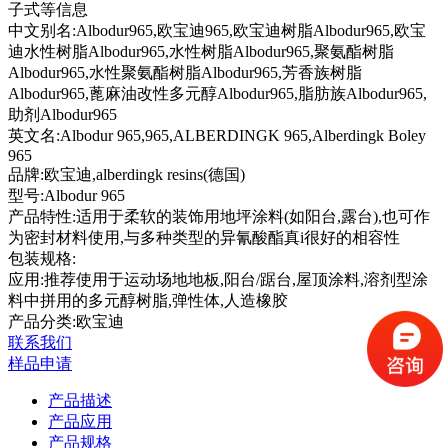
子式等信息
中文别名:
Albodur965,欧宝迪965,欧宝迪树脂Albodur965,欧宝
迪水性树脂Albodur965,水性树脂Albodur965,聚氨酯树脂
Albodur965,水性聚氨酯树脂Albodur965,芳香族树脂
Albodur965,蓖麻油改性多元醇Albodur965,脂肪族Albodur965,
助剂Albodur965
英文名:
Albodur 965,965,ALBERDINGK 965,Alberdingk Boley
965
品牌:
欧宝迪,alberdingk resins(德国)
型号:
Albodur 965
产品特性:
适用于柔软的装饰用地坪涂料(如阳台,露台),也可作
为密封材料使用,与多种类型的异氰酸酯真i很好的相容性
包装规格:
应用:
推荐使用于运动场地地板,阳台/踞台,屋顶涂料,溶剂型涂
料中拼用的多元醇树脂,弹性体,人造橡胶
产品分类:欧宝迪
联系我们
样品申请
产品描述
产品应用
产品规格