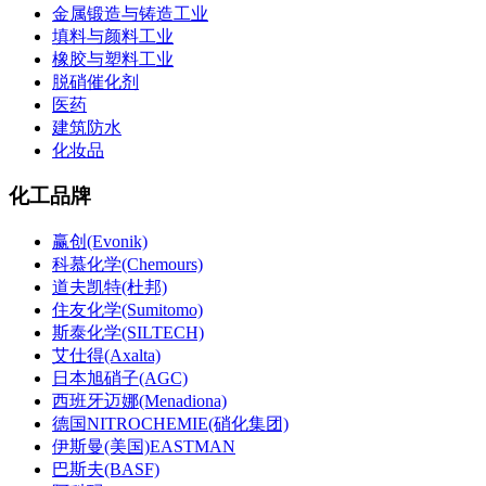
金属锻造与铸造工业
填料与颜料工业
橡胶与塑料工业
脱硝催化剂
医药
建筑防水
化妆品
化工品牌
赢创(Evonik)
科慕化学(Chemours)
道夫凯特(杜邦)
住友化学(Sumitomo)
斯泰化学(SILTECH)
艾仕得(Axalta)
日本旭硝子(AGC)
西班牙迈娜(Menadiona)
德国NITROCHEMIE(硝化集团)
伊斯曼(美国)EASTMAN
巴斯夫(BASF)