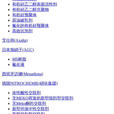
有机硅乙二醇表面活性剂
有机硅乙二醇共聚物
有机硅预聚体
原油破乳剂
氟化的有机硅预聚体
高效抗泡剂
艾仕得(Axalta)
日本旭硝子(AGC)
MS树脂
氟化液
西班牙迈娜(Menadiona)
德国NITROCHEMIE(硝化集团)
改性酸性交联剂
无MEKO挥发的新型脱肟型交联剂
无Meko酮肟交联剂
新型环保中性交联剂