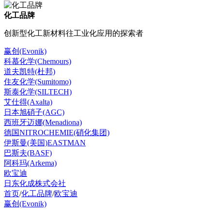
化工品牌
创新型化工新材料往工业化应用的探索者
赢创(Evonik)
科慕化学(Chemours)
道夫凯特(杜邦)
住友化学(Sumitomo)
斯泰化学(SILTECH)
艾仕得(Axalta)
日本旭硝子(AGC)
西班牙迈娜(Menadiona)
德国NITROCHEMIE(硝化集团)
伊斯曼(美国)EASTMAN
巴斯夫(BASF)
阿科玛(Arkema)
欧宝迪
日东化成株式会社
首页
/
化工品牌
/
欧宝迪
赢创(Evonik)