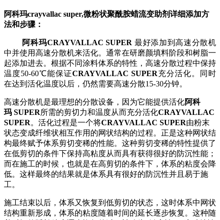
阿科玛crayvallac super,微粉状聚酰胺蜡流变助剂详细添加方
法和步骤：
阿科玛
CRAYVALLAC SUPER
最好添加到高速分散机
中并使用高速分散机来活化。通常在研磨颜填料阶段和树脂一
起添加进去。根据不同涂料体系的特性，高速分散过程中保持
温度50-60℃能保证
CRAYVALLAC SUPER
充分活化。同时
在达到活化温度以后，仍然需要高速分散15-30分钟。
高速分散机是最理想的分散设备，因为它能提供活化
阿科
玛
SUPER
所需的剪切力和温度从而充分活化
CRAYVALLAC
SUPER
。活化过程是一个将
CRAYVALLAC SUPER
由粉末
状态变成纤维状相互作用的网状结构的过程。正是这种网状结
构最终赋予体系剪切变稀的性能。这种剪切变稀的特性提供了
在低剪切的条件下保持高粘度从而具有获得很好的防沉性能；
而在施工的时候，也就是在高剪切的条件下，体系的粘度会降
低。这样最终的结果就是体系具有很好的防沉性并且易于施
工。
施工结束以后，体系又恢复到低剪切的状态，这时体系中网状
结构重新形成，体系的粘度随着时间的延长逐步恢复。这种随