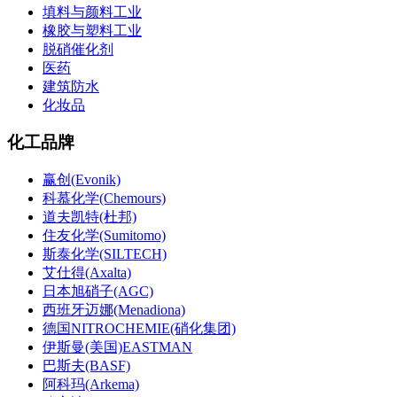
填料与颜料工业
橡胶与塑料工业
脱硝催化剂
医药
建筑防水
化妆品
化工品牌
赢创(Evonik)
科慕化学(Chemours)
道夫凯特(杜邦)
住友化学(Sumitomo)
斯泰化学(SILTECH)
艾仕得(Axalta)
日本旭硝子(AGC)
西班牙迈娜(Menadiona)
德国NITROCHEMIE(硝化集团)
伊斯曼(美国)EASTMAN
巴斯夫(BASF)
阿科玛(Arkema)