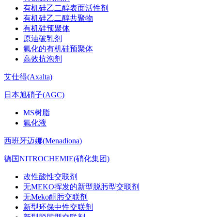
有机硅乙二醇表面活性剂
有机硅乙二醇共聚物
有机硅预聚体
原油破乳剂
氟化的有机硅预聚体
高效抗泡剂
艾仕得(Axalta)
日本旭硝子(AGC)
MS树脂
氟化液
西班牙迈娜(Menadiona)
德国NITROCHEMIE(硝化集团)
改性酸性交联剂
无MEKO挥发的新型脱肟型交联剂
无Meko酮肟交联剂
新型环保中性交联剂