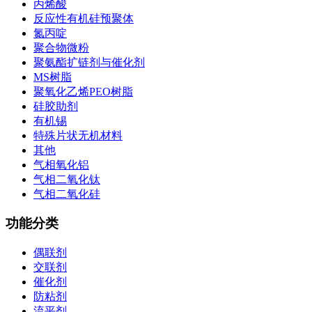
丙烯酸
反应性有机硅预聚体
氮丙啶
聚合物微粉
聚氨酯扩链剂与催化剂
MS树脂
聚氧化乙烯PEO树脂
硅胶助剂
有机锡
特殊片状无机材料
其他
气相氧化铝
气相二氧化钛
气相二氧化硅
功能分类
偶联剂
交联剂
催化剂
防粘剂
流平剂