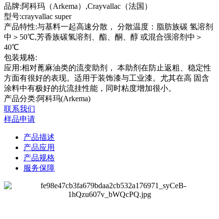
品牌:
阿科玛（Arkema）,Crayvallac（法国）
型号:
crayvallac super
产品特性:
与基料一起高速分散， 分散温度：脂肪族碳 氢溶剂
中＞50℃,芳香族碳氢溶剂、酯、酮、醇 或混合强溶剂中＞
40℃
包装规格:
应用:
相对蓖麻油类的流变助剂， 本助剂在防止返粗、稳定性
方面有很好的表现。适用于装饰漆与工业漆。尤其在高 固含
涂料中有极好的抗流挂性能，同时粘度增加很小。
产品分类:阿科玛(Arkema)
联系我们
样品申请
产品描述
产品应用
产品规格
服务保障