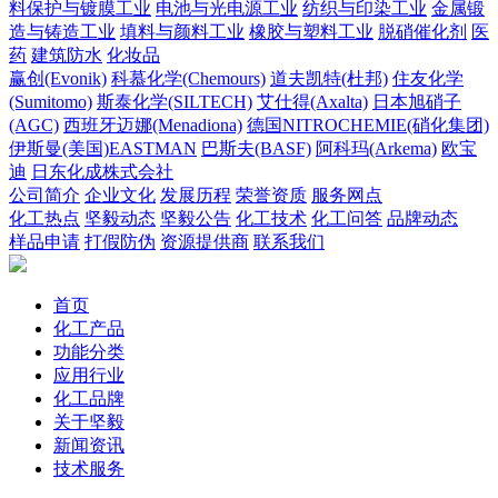
料保护与镀膜工业
电池与光电源工业
纺织与印染工业
金属锻
造与铸造工业
填料与颜料工业
橡胶与塑料工业
脱硝催化剂
医
药
建筑防水
化妆品
赢创(Evonik)
科慕化学(Chemours)
道夫凯特(杜邦)
住友化学
(Sumitomo)
斯泰化学(SILTECH)
艾仕得(Axalta)
日本旭硝子
(AGC)
西班牙迈娜(Menadiona)
德国NITROCHEMIE(硝化集团)
伊斯曼(美国)EASTMAN
巴斯夫(BASF)
阿科玛(Arkema)
欧宝
迪
日东化成株式会社
公司简介
企业文化
发展历程
荣誉资质
服务网点
化工热点
坚毅动态
坚毅公告
化工技术
化工问答
品牌动态
样品申请
打假防伪
资源提供商
联系我们
首页
化工产品
功能分类
应用行业
化工品牌
关于坚毅
新闻资讯
技术服务