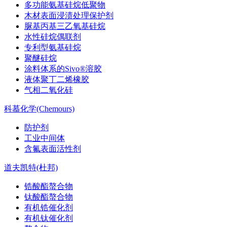
多功能氨基硅烷低聚物
木材表面浸渍处理保护剂
脲基丙基三乙氧基硅烷
水性硅烷偶联剂
专利型氨基硅烷
聚醚硅烷
涂料体系的Sivo®溶胶
液体聚丁二烯橡胶
气相二氧化硅
科慕化学(Chemours)
防护剂
工业中间体
含氟表面活性剂
道夫凯特(杜邦)
锆酸酯螯合物
钛酸酯螯合物
有机锆催化剂
有机钛催化剂