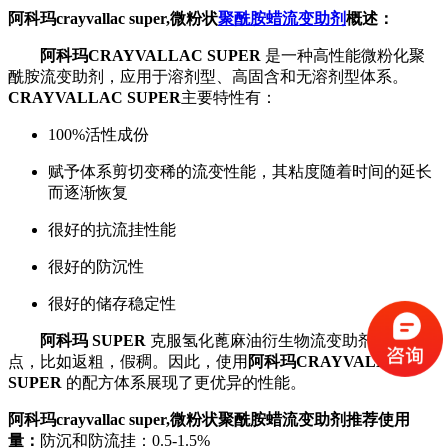
阿科玛crayvallac super,微粉状
聚酰胺蜡
流变助剂
概述：
阿科玛
CRAYVALLAC SUPER
是一种高性能微粉化聚
酰胺流变助剂，应用于溶剂型、高固含和无溶剂型体系。
CRAYVALLAC SUPER
主要特性有：
100%活性成份
赋予体系剪切变稀的流变性能，其粘度随着时间的延长
而逐渐恢复
很好的抗流挂性能
很好的防沉性
很好的储存稳定性
阿科玛
SUPER
克服氢化蓖麻油衍生物流变助剂的一些缺
点，比如返粗，假稠。因此，使用
阿科玛
CRAYVALLAC
SUPER
的配方体系展现了更优异的性能。
阿科玛crayvallac super,微粉状聚酰胺蜡流变助剂推荐使用
量：
防沉和防流挂：0.5-1.5%