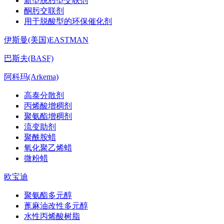
新型脱肟型交联剂
酮肟交联剂
用于脱酸型的环保催化剂
伊斯曼(美国)EASTMAN
巴斯夫(BASF)
阿科玛(Arkema)
高泰分散剂
丙烯酸增稠剂
聚氨酯增稠剂
流变助剂
聚酰胺蜡
氧化聚乙烯蜡
微粉蜡
欧宝迪
聚氨酯多元醇
蓖麻油改性多元醇
水性丙烯酸树脂