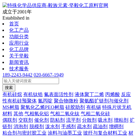
成立于2001年
Established in
首页
化工产品
功能分类
应用行业
化工品牌
关于坚毅
新闻资讯
技术服务
189-2243-9442
020-6667-1949
搜索
有机硅烷
有机钛锆
氟表面活性剂
液体聚丁二烯
丙烯酸
反应
性有机硅预聚体
氮丙啶
聚合物微粉
聚氨酯扩链剂与催化剂
MS树脂
聚氧化乙烯PEO树脂
硅胶助剂
有机锡
特殊片状无机
材料
其他
气相氧化铝
气相二氧化钛
气相二氧化硅
偶联剂
交联剂
催化剂
防粘剂
流平剂
分散剂
吸水剂
增粘剂
扩
链剂
消泡剂
脱模剂
泼水剂
手感剂
疏水剂
疏油剂
增稠剂
粘合剂与密封胶工业
涂料与油墨工业
玻纤与复合材料工业
材