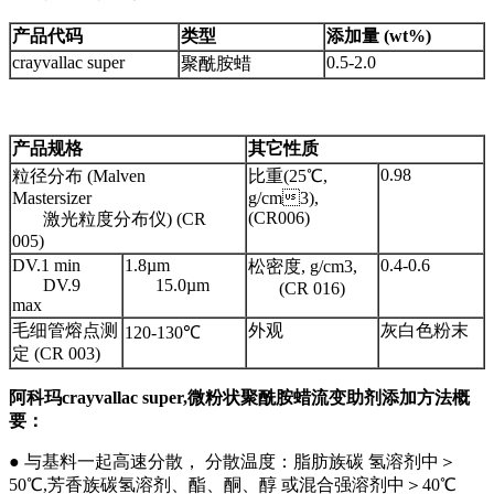
产品代码
类型
添加量 (wt%)
crayvallac super
0.5-2.0
聚酰胺蜡
产品规格
其它性质
0.98
粒径分布 (Malven
比重(25℃,
Mastersizer
g/cm3),
(CR006)
激光粒度分布仪) (CR
005)
DV.1 min
1.8µm
0.4-0.6
松密度, g/cm3,
DV.9
15.0µm
(CR 016)
max
毛细管熔点测
外观
灰白色粉末
120-130℃
定 (CR 003)
阿科玛crayvallac super,微粉状聚酰胺蜡流变助剂添加方法概
要：
● 与基料一起高速分散， 分散温度：脂肪族碳 氢溶剂中＞
50℃,芳香族碳氢溶剂、酯、酮、醇 或混合强溶剂中＞40℃