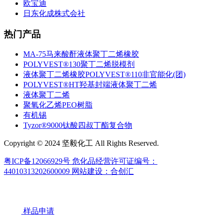
欧宝迪
日东化成株式会社
热门产品
MA-75马来酸酐液体聚丁二烯橡胶
POLYVEST®130聚丁二烯脱模剂
液体聚丁二烯橡胶POLYVEST®110非官能化(团)
POLYVEST®HT羟基封端液体聚丁二烯
液体聚丁二烯
聚氧化乙烯PEO树脂
有机锡
Tyzor®9000钛酸四叔丁酯复合物
Copyright © 2024 坚毅化工 All Rights Reserved.
粤ICP备12066929号
危化品经营许可证编号：
44010313202600009
网站建设：合创汇
样品申请