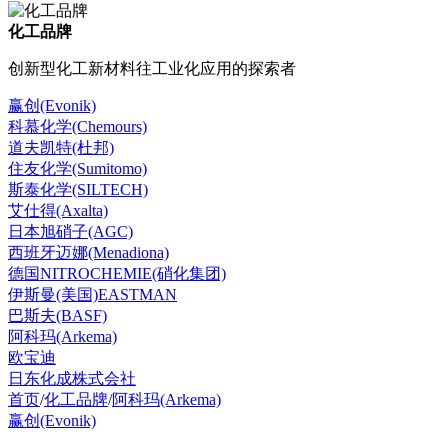
化工品牌
创新型化工新材料往工业化应用的探索者
赢创(Evonik)
科慕化学(Chemours)
道夫凯特(杜邦)
住友化学(Sumitomo)
斯泰化学(SILTECH)
艾仕得(Axalta)
日本旭硝子(AGC)
西班牙迈娜(Menadiona)
德国NITROCHEMIE(硝化集团)
伊斯曼(美国)EASTMAN
巴斯夫(BASF)
阿科玛(Arkema)
欧宝迪
日东化成株式会社
首页
/
化工品牌
/
阿科玛(Arkema)
赢创(Evonik)