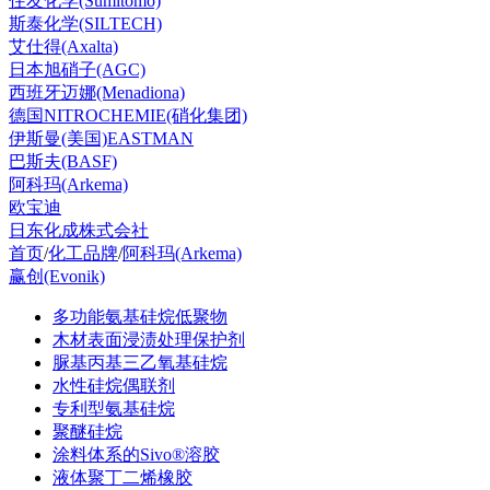
住友化学(Sumitomo)
斯泰化学(SILTECH)
艾仕得(Axalta)
日本旭硝子(AGC)
西班牙迈娜(Menadiona)
德国NITROCHEMIE(硝化集团)
伊斯曼(美国)EASTMAN
巴斯夫(BASF)
阿科玛(Arkema)
欧宝迪
日东化成株式会社
首页
/
化工品牌
/
阿科玛(Arkema)
赢创(Evonik)
多功能氨基硅烷低聚物
木材表面浸渍处理保护剂
脲基丙基三乙氧基硅烷
水性硅烷偶联剂
专利型氨基硅烷
聚醚硅烷
涂料体系的Sivo®溶胶
液体聚丁二烯橡胶