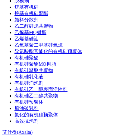
脱模剂
烷基有机硅
烷基有机硅聚酯
颜料分散剂
乙二醇硅烷共聚物
乙烯基MQ树脂
乙烯基硅油
乙氧基聚二甲基硅氧烷
异氰酸酯官能化的有机硅预聚体
有机硅聚醚
有机硅聚醚MQ树脂
有机硅聚醚共聚物
有机硅乳化液
有机硅消泡剂
有机硅乙二醇表面活性剂
有机硅乙二醇共聚物
有机硅预聚体
原油破乳剂
氟化的有机硅预聚体
高效抗泡剂
艾仕得(Axalta)