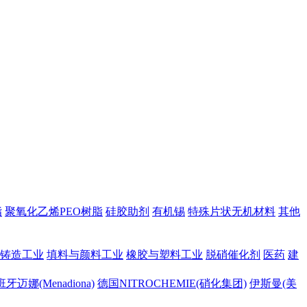
脂
聚氧化乙烯PEO树脂
硅胶助剂
有机锡
特殊片状无机材料
其他
铸造工业
填料与颜料工业
橡胶与塑料工业
脱硝催化剂
医药
建
牙迈娜(Menadiona)
德国NITROCHEMIE(硝化集团)
伊斯曼(美