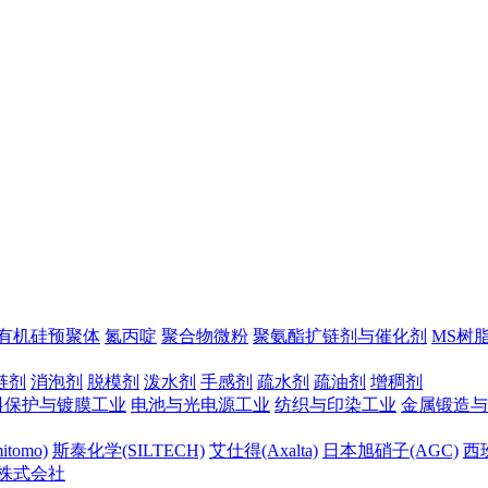
有机硅预聚体
氮丙啶
聚合物微粉
聚氨酯扩链剂与催化剂
MS树
链剂
消泡剂
脱模剂
泼水剂
手感剂
疏水剂
疏油剂
增稠剂
料保护与镀膜工业
电池与光电源工业
纺织与印染工业
金属锻造与
tomo)
斯泰化学(SILTECH)
艾仕得(Axalta)
日本旭硝子(AGC)
西班
株式会社