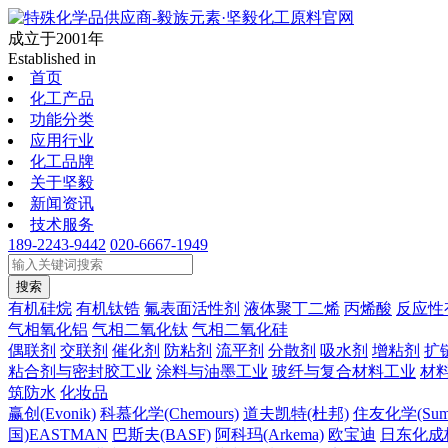
成立于2001年
Established in
首页
化工产品
功能分类
应用行业
化工品牌
关于坚毅
新闻资讯
技术服务
189-2243-9442
020-6667-1949
搜索
有机硅烷
有机钛锆
氟表面活性剂
液体聚丁二烯
丙烯酸
反应性
气相氧化铝
气相二氧化钛
气相二氧化硅
偶联剂
交联剂
催化剂
防粘剂
流平剂
分散剂
吸水剂
增粘剂
扩
粘合剂与密封胶工业
涂料与油墨工业
玻纤与复合材料工业
材
筑防水
化妆品
赢创(Evonik)
科慕化学(Chemours)
道夫凯特(杜邦)
住友化学(Sumi
国)EASTMAN
巴斯夫(BASF)
阿科玛(Arkema)
欧宝迪
日东化成