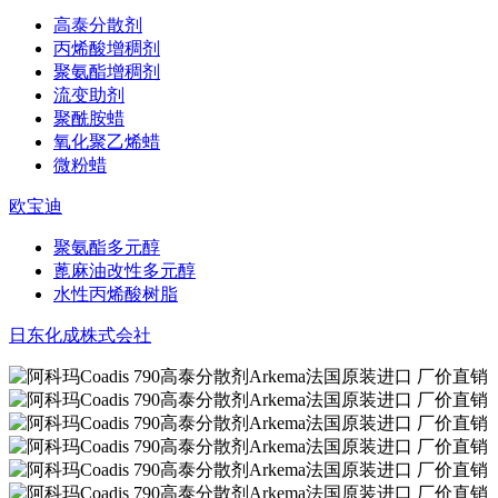
高泰分散剂
丙烯酸增稠剂
聚氨酯增稠剂
流变助剂
聚酰胺蜡
氧化聚乙烯蜡
微粉蜡
欧宝迪
聚氨酯多元醇
蓖麻油改性多元醇
水性丙烯酸树脂
日东化成株式会社