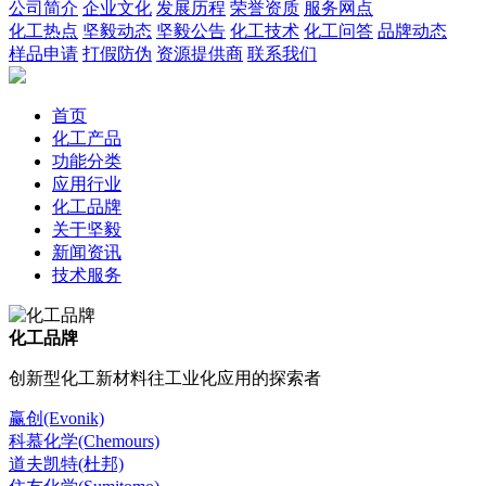
公司简介
企业文化
发展历程
荣誉资质
服务网点
化工热点
坚毅动态
坚毅公告
化工技术
化工问答
品牌动态
样品申请
打假防伪
资源提供商
联系我们
首页
化工产品
功能分类
应用行业
化工品牌
关于坚毅
新闻资讯
技术服务
化工品牌
创新型化工新材料往工业化应用的探索者
赢创(Evonik)
科慕化学(Chemours)
道夫凯特(杜邦)