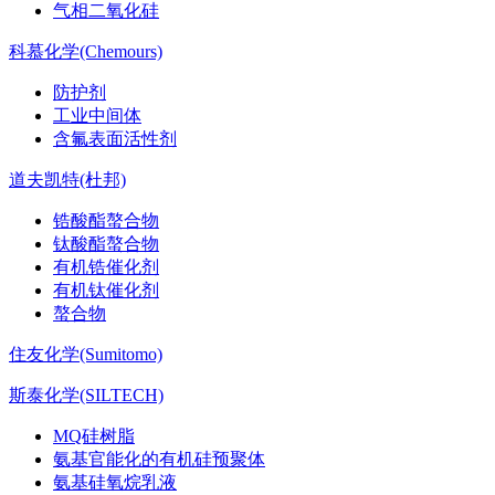
气相二氧化硅
科慕化学(Chemours)
防护剂
工业中间体
含氟表面活性剂
道夫凯特(杜邦)
锆酸酯螯合物
钛酸酯螯合物
有机锆催化剂
有机钛催化剂
螯合物
住友化学(Sumitomo)
斯泰化学(SILTECH)
MQ硅树脂
氨基官能化的有机硅预聚体
氨基硅氧烷乳液