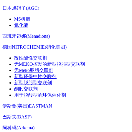
日本旭硝子(AGC)
MS树脂
氟化液
西班牙迈娜(Menadiona)
德国NITROCHEMIE(硝化集团)
改性酸性交联剂
无MEKO挥发的新型脱肟型交联剂
无Meko酮肟交联剂
新型环保中性交联剂
新型脱肟型交联剂
酮肟交联剂
用于脱酸型的环保催化剂
伊斯曼(美国)EASTMAN
巴斯夫(BASF)
阿科玛(Arkema)