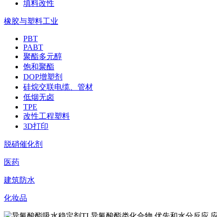
填料改性
橡胶与塑料工业
PBT
PABT
聚酯多元醇
饱和聚酯
DOP增塑剂
硅烷交联电缆、管材
低烟无卤
TPE
改性工程塑料
3D打印
脱硝催化剂
医药
建筑防水
化妆品