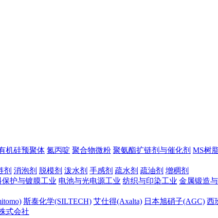
有机硅预聚体
氮丙啶
聚合物微粉
聚氨酯扩链剂与催化剂
MS树
链剂
消泡剂
脱模剂
泼水剂
手感剂
疏水剂
疏油剂
增稠剂
料保护与镀膜工业
电池与光电源工业
纺织与印染工业
金属锻造与
tomo)
斯泰化学(SILTECH)
艾仕得(Axalta)
日本旭硝子(AGC)
西班
株式会社