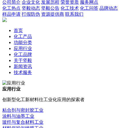
公司简介
企业文化
发展历程
荣誉资质
服务网点
化工热点
坚毅动态
坚毅公告
化工技术
化工问答
品牌动态
样品申请
打假防伪
资源提供商
联系我们
首页
化工产品
功能分类
应用行业
化工品牌
关于坚毅
新闻资讯
技术服务
应用行业
创新型化工新材料往工业化应用的探索者
粘合剂与密封胶工业
涂料与油墨工业
玻纤与复合材料工业