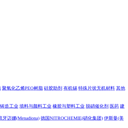
脂
聚氧化乙烯PEO树脂
硅胶助剂
有机锡
特殊片状无机材料
其他
铸造工业
填料与颜料工业
橡胶与塑料工业
脱硝催化剂
医药
建
牙迈娜(Menadiona)
德国NITROCHEMIE(硝化集团)
伊斯曼(美