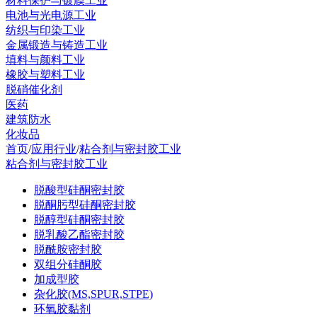
材料保护与镀膜工业
电池与光电源工业
纺织与印染工业
金属锻造与铸造工业
填料与颜料工业
橡胶与塑料工业
脱硝催化剂
医药
建筑防水
化妆品
首页
/
应用行业
/
粘合剂与密封胶工业
粘合剂与密封胶工业
脱酸型硅酮密封胶
脱酮肟型硅酮密封胶
脱醇型硅酮密封胶
脱乳酸乙酯密封胶
脱酰胺密封胶
双组分硅酮胶
加成型胶
杂化胶(MS,SPUR,STPE)
环氧胶黏剂