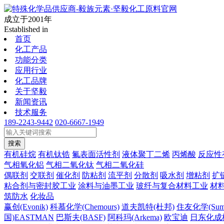
成立于2001年
Established in
首页
化工产品
功能分类
应用行业
化工品牌
关于坚毅
新闻资讯
技术服务
189-2243-9442
020-6667-1949
搜索
有机硅烷
有机钛锆
氟表面活性剂
液体聚丁二烯
丙烯酸
反应性
气相氧化铝
气相二氧化钛
气相二氧化硅
偶联剂
交联剂
催化剂
防粘剂
流平剂
分散剂
吸水剂
增粘剂
扩
粘合剂与密封胶工业
涂料与油墨工业
玻纤与复合材料工业
材
筑防水
化妆品
赢创(Evonik)
科慕化学(Chemours)
道夫凯特(杜邦)
住友化学(Sumi
国)EASTMAN
巴斯夫(BASF)
阿科玛(Arkema)
欧宝迪
日东化成