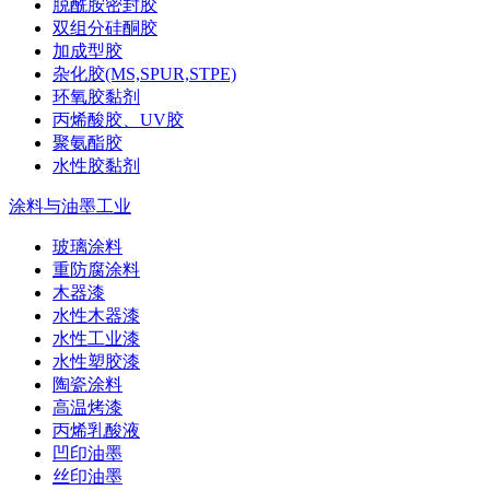
脱酰胺密封胶
双组分硅酮胶
加成型胶
杂化胶(MS,SPUR,STPE)
环氧胶黏剂
丙烯酸胶、UV胶
聚氨酯胶
水性胶黏剂
涂料与油墨工业
玻璃涂料
重防腐涂料
木器漆
水性木器漆
水性工业漆
水性塑胶漆
陶瓷涂料
高温烤漆
丙烯乳酸液
凹印油墨
丝印油墨