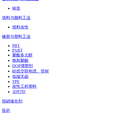
铸造
填料与颜料工业
填料改性
橡胶与塑料工业
PBT
PABT
聚酯多元醇
饱和聚酯
DOP增塑剂
硅烷交联电缆、管材
低烟无卤
TPE
改性工程塑料
3D打印
脱硝催化剂
医药