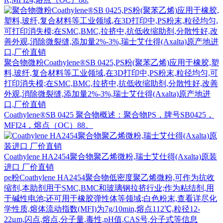
聚合物微粉Coathylene®SB 0425,PS粉(聚苯乙烯)应用于橡胶,塑
料,玻纤,复合材料等工业领域,在3D打印中,PS粉末,粒径均匀,可
打印消失模;在SMC,BMC,拉挤中,抗低收缩助剂,分散性好,改善
外观,消除微裂缝,添加量2%-3%,瑞士艾仕得(Axalta)原产地进
口,厂价直销
Coathylene®SB 0425 聚合物概述：聚合物PS，牌号SB0425，
MFI24，熔点（OC）88。
Coathylene HA2454聚合物聚乙烯微粉,瑞士艾仕得(Axalta)原装
进口 厂价直销
pe粉Coathylene HA2454聚合物低密度聚乙烯微粉,可作为抗收
缩剂,本助剂用于SMC,BMC和玻璃钢拉挤行业;作为粘结剂,用
于碱性电池;还可用于橡胶弹性体等领域;白色粉末,查看详尽化
学性质,熔体流动指数(MFI)为7g/10min,熔点112℃,粒径12-
22μm,闪点,熔点,分子量,毒性,pH值,CAS号,分子式等信息