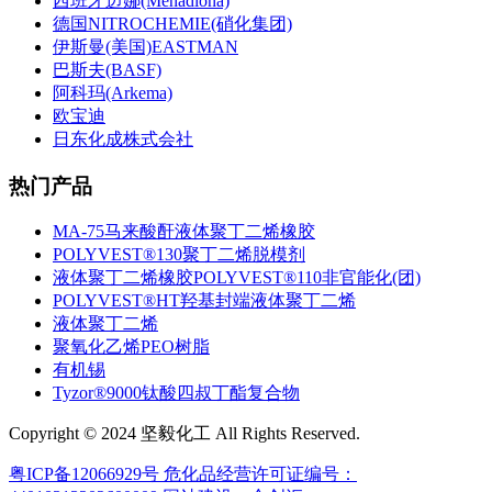
西班牙迈娜(Menadiona)
德国NITROCHEMIE(硝化集团)
伊斯曼(美国)EASTMAN
巴斯夫(BASF)
阿科玛(Arkema)
欧宝迪
日东化成株式会社
热门产品
MA-75马来酸酐液体聚丁二烯橡胶
POLYVEST®130聚丁二烯脱模剂
液体聚丁二烯橡胶POLYVEST®110非官能化(团)
POLYVEST®HT羟基封端液体聚丁二烯
液体聚丁二烯
聚氧化乙烯PEO树脂
有机锡
Tyzor®9000钛酸四叔丁酯复合物
Copyright © 2024 坚毅化工 All Rights Reserved.
粤ICP备12066929号
危化品经营许可证编号：