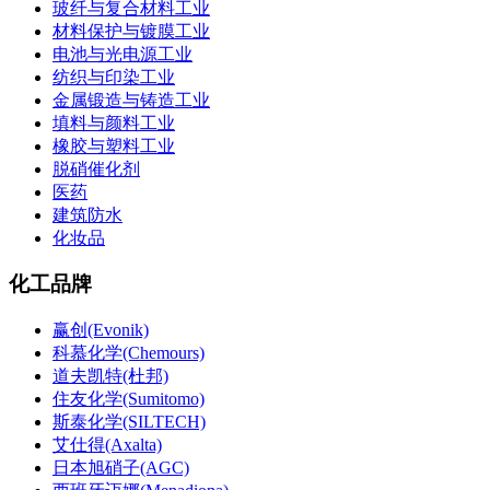
玻纤与复合材料工业
材料保护与镀膜工业
电池与光电源工业
纺织与印染工业
金属锻造与铸造工业
填料与颜料工业
橡胶与塑料工业
脱硝催化剂
医药
建筑防水
化妆品
化工品牌
赢创(Evonik)
科慕化学(Chemours)
道夫凯特(杜邦)
住友化学(Sumitomo)
斯泰化学(SILTECH)
艾仕得(Axalta)
日本旭硝子(AGC)