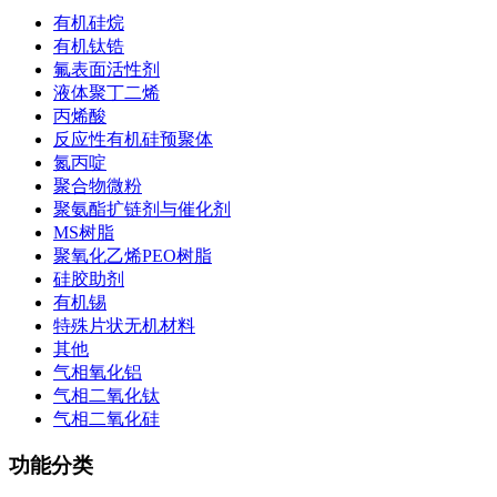
有机硅烷
有机钛锆
氟表面活性剂
液体聚丁二烯
丙烯酸
反应性有机硅预聚体
氮丙啶
聚合物微粉
聚氨酯扩链剂与催化剂
MS树脂
聚氧化乙烯PEO树脂
硅胶助剂
有机锡
特殊片状无机材料
其他
气相氧化铝
气相二氧化钛
气相二氧化硅
功能分类