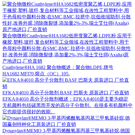
聚合物微粉Coathylene®HA1682低密度聚乙烯,LDPE粉,应用于
橡胶,塑料,玻纤,复合材料等工业领域,在改性工程塑料中,用于
色母粒中颜料分散;在SMC,BMC,拉挤中,抗低收缩助剂,分散性
好,改善外观,消除微裂缝,添加量2%-3%,瑞士艾仕得(Axalta)原
产地进口,厂价直销
Coathylene®HA 1682 聚合物概述：聚合物LDPE,牌号
HA1682,MFI70,熔点（OC）105.
EFKA®4010 高分子分散剂 BASF 巴斯夫 原装进口 厂价直销
EFKA®4010 高分子分散剂概述：EFKA®4010是主要为稳定
无机颜料包括碳黑而开发的高分子分散剂。在很多有机颜料中
它也能提供很好的效能。
Dynasylan®MEMO 3-甲基丙烯酰氧基丙基三甲氧基硅烷,德国