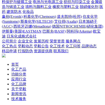
料保护与镀膜工业
电池与光电源工业
纺织与印染工业
金属锻
造与铸造工业
填料与颜料工业
橡胶与塑料工业
脱硝催化剂
医
药
建筑防水
化妆品
赢创(Evonik)
科慕化学(Chemours)
道夫凯特(杜邦)
住友化学
(Sumitomo)
斯泰化学(SILTECH)
艾仕得(Axalta)
日本旭硝子
(AGC)
西班牙迈娜(Menadiona)
德国NITROCHEMIE(硝化集团)
伊斯曼(美国)EASTMAN
巴斯夫(BASF)
阿科玛(Arkema)
欧宝
迪
日东化成株式会社
公司简介
企业文化
发展历程
荣誉资质
服务网点
化工热点
坚毅动态
坚毅公告
化工技术
化工问答
品牌动态
样品申请
打假防伪
资源提供商
联系我们
首页
化工产品
功能分类
应用行业
化工品牌
关于坚毅
新闻资讯
技术服务