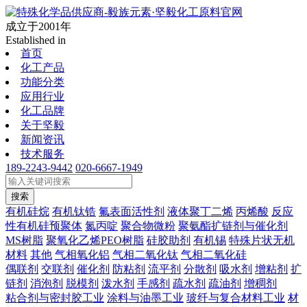
成立于2001年
Established in
首页
化工产品
功能分类
应用行业
化工品牌
关于坚毅
新闻资讯
技术服务
189-2243-9442
020-6667-1949
搜索
有机硅烷
有机钛锆
氟表面活性剂
液体聚丁二烯
丙烯酸
反应
性有机硅预聚体
氮丙啶
聚合物微粉
聚氨酯扩链剂与催化剂
MS树脂
聚氧化乙烯PEO树脂
硅胶助剂
有机锡
特殊片状无机
材料
其他
气相氧化铝
气相二氧化钛
气相二氧化硅
偶联剂
交联剂
催化剂
防粘剂
流平剂
分散剂
吸水剂
增粘剂
扩
链剂
消泡剂
脱模剂
泼水剂
手感剂
疏水剂
疏油剂
增稠剂
粘合剂与密封胶工业
涂料与油墨工业
玻纤与复合材料工业
材