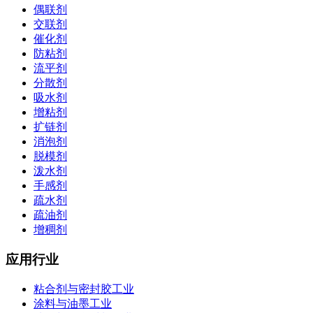
偶联剂
交联剂
催化剂
防粘剂
流平剂
分散剂
吸水剂
增粘剂
扩链剂
消泡剂
脱模剂
泼水剂
手感剂
疏水剂
疏油剂
增稠剂
应用行业
粘合剂与密封胶工业
涂料与油墨工业