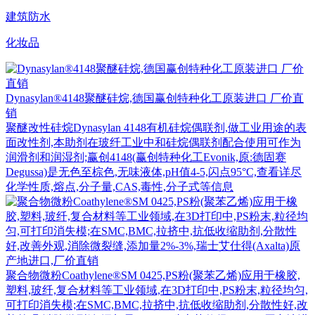
建筑防水
化妆品
Dynasylan®4148聚醚硅烷,德国赢创特种化工原装进口 厂价直
销
聚醚改性硅烷Dynasylan 4148有机硅烷偶联剂,做工业用途的表
面改性剂,本助剂在玻纤工业中和硅烷偶联剂配合使用可作为
润滑剂和润湿剂;赢创4148(赢创特种化工Evonik,原:德固赛
Degussa)是无色至棕色,无味液体,pH值4-5,闪点95°C,查看详尽
化学性质,熔点,分子量,CAS,毒性,分子式等信息
聚合物微粉Coathylene®SM 0425,PS粉(聚苯乙烯)应用于橡胶,
塑料,玻纤,复合材料等工业领域,在3D打印中,PS粉末,粒径均匀,
可打印消失模;在SMC,BMC,拉挤中,抗低收缩助剂,分散性好,改