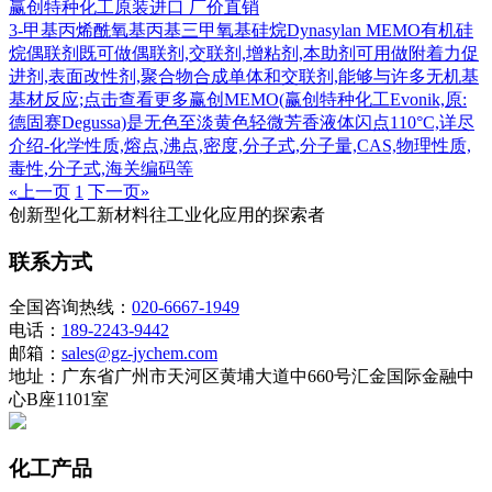
赢创特种化工原装进口 厂价直销
3-甲基丙烯酰氧基丙基三甲氧基硅烷Dynasylan MEMO有机硅
烷偶联剂既可做偶联剂,交联剂,增粘剂,本助剂可用做附着力促
进剂,表面改性剂,聚合物合成单体和交联剂,能够与许多无机基
基材反应;点击查看更多赢创MEMO(赢创特种化工Evonik,原:
德固赛Degussa)是无色至淡黄色轻微芳香液体闪点110°C,详尽
介绍-化学性质,熔点,沸点,密度,分子式,分子量,CAS,物理性质,
毒性,分子式,海关编码等
«上一页
1
下一页»
创新型化工新材料往工业化应用的探索者
联系方式
全国咨询热线：
020-6667-1949
电话：
189-2243-9442
邮箱：
sales@gz-jychem.com
地址：广东省广州市天河区黄埔大道中660号汇金国际金融中
心B座1101室
化工产品