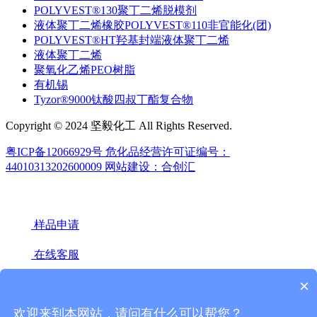
POLYVEST®130聚丁二烯脱模剂
液体聚丁二烯橡胶POLYVEST®110非官能化(团)
POLYVEST®HT羟基封端液体聚丁二烯
液体聚丁二烯
聚氧化乙烯PEO树脂
有机锡
Tyzor®9000钛酸四叔丁酯复合物
Copyright © 2024 坚毅化工 All Rights Reserved.
粤ICP备12066929号
危化品经营许可证编号：
44010313202600009
网站建设：合创汇
样品申请
在线客服
×
18922439442(微信同号)
020-66671949
欢迎来到本网站，请问有什么可以帮您？