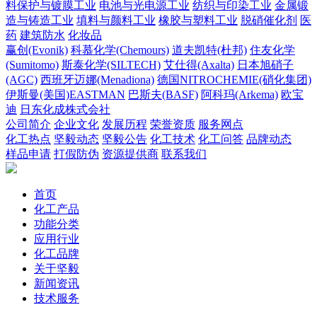
料保护与镀膜工业
电池与光电源工业
纺织与印染工业
金属锻
造与铸造工业
填料与颜料工业
橡胶与塑料工业
脱硝催化剂
医
药
建筑防水
化妆品
赢创(Evonik)
科慕化学(Chemours)
道夫凯特(杜邦)
住友化学
(Sumitomo)
斯泰化学(SILTECH)
艾仕得(Axalta)
日本旭硝子
(AGC)
西班牙迈娜(Menadiona)
德国NITROCHEMIE(硝化集团)
伊斯曼(美国)EASTMAN
巴斯夫(BASF)
阿科玛(Arkema)
欧宝
迪
日东化成株式会社
公司简介
企业文化
发展历程
荣誉资质
服务网点
化工热点
坚毅动态
坚毅公告
化工技术
化工问答
品牌动态
样品申请
打假防伪
资源提供商
联系我们
首页
化工产品
功能分类
应用行业
化工品牌
关于坚毅
新闻资讯
技术服务