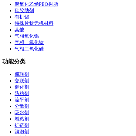
聚氧化乙烯PEO树脂
硅胶助剂
有机锡
特殊片状无机材料
其他
气相氧化铝
气相二氧化钛
气相二氧化硅
功能分类
偶联剂
交联剂
催化剂
防粘剂
流平剂
分散剂
吸水剂
增粘剂
扩链剂
消泡剂