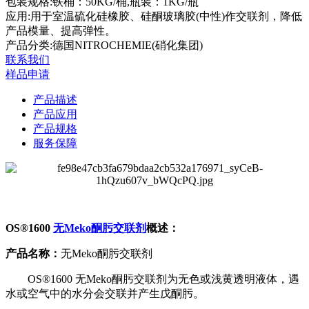
包装规格:
铁桶：50KG/桶,瓶装：1KG/瓶
应用:
用于室温硫化硅橡胶、硅酮玻璃胶(中性)作交联剂，降低
产品模量、提高弹性。
产品分类:德国NITROCHEMIE(硝化集团)
联系我们
样品申请
产品描述
产品应用
产品规格
服务保障
OS®1600
无Meko酮肟交联剂
概述：
产品名称：
无Meko酮肟交联剂
OS®1600 无Meko酮肟交联剂为无色或浅黄透明液体，遇
水或空气中的水分会交联并产生戊酮肟。