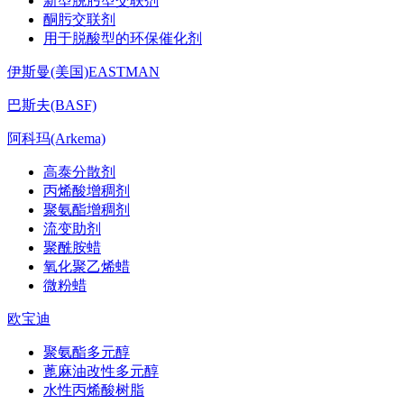
新型脱肟型交联剂
酮肟交联剂
用于脱酸型的环保催化剂
伊斯曼(美国)EASTMAN
巴斯夫(BASF)
阿科玛(Arkema)
高泰分散剂
丙烯酸增稠剂
聚氨酯增稠剂
流变助剂
聚酰胺蜡
氧化聚乙烯蜡
微粉蜡
欧宝迪
聚氨酯多元醇
蓖麻油改性多元醇
水性丙烯酸树脂