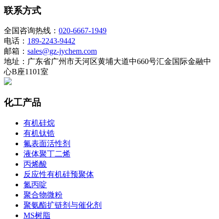
联系方式
全国咨询热线：
020-6667-1949
电话：
189-2243-9442
邮箱：
sales@gz-jychem.com
地址：广东省广州市天河区黄埔大道中660号汇金国际金融中
心B座1101室
化工产品
有机硅烷
有机钛锆
氟表面活性剂
液体聚丁二烯
丙烯酸
反应性有机硅预聚体
氮丙啶
聚合物微粉
聚氨酯扩链剂与催化剂
MS树脂