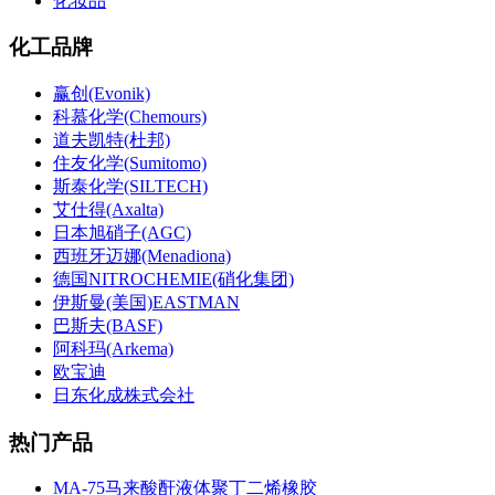
化妆品
化工品牌
赢创(Evonik)
科慕化学(Chemours)
道夫凯特(杜邦)
住友化学(Sumitomo)
斯泰化学(SILTECH)
艾仕得(Axalta)
日本旭硝子(AGC)
西班牙迈娜(Menadiona)
德国NITROCHEMIE(硝化集团)
伊斯曼(美国)EASTMAN
巴斯夫(BASF)
阿科玛(Arkema)
欧宝迪
日东化成株式会社
热门产品
MA-75马来酸酐液体聚丁二烯橡胶