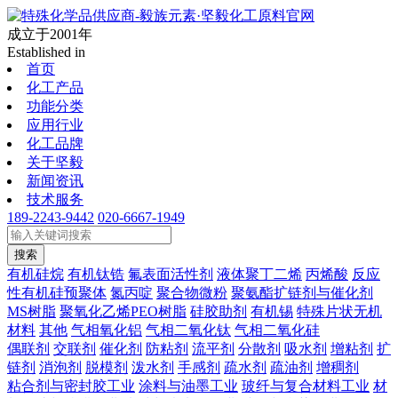
成立于2001年
Established in
首页
化工产品
功能分类
应用行业
化工品牌
关于坚毅
新闻资讯
技术服务
189-2243-9442
020-6667-1949
搜索
有机硅烷
有机钛锆
氟表面活性剂
液体聚丁二烯
丙烯酸
反应
性有机硅预聚体
氮丙啶
聚合物微粉
聚氨酯扩链剂与催化剂
MS树脂
聚氧化乙烯PEO树脂
硅胶助剂
有机锡
特殊片状无机
材料
其他
气相氧化铝
气相二氧化钛
气相二氧化硅
偶联剂
交联剂
催化剂
防粘剂
流平剂
分散剂
吸水剂
增粘剂
扩
链剂
消泡剂
脱模剂
泼水剂
手感剂
疏水剂
疏油剂
增稠剂
粘合剂与密封胶工业
涂料与油墨工业
玻纤与复合材料工业
材