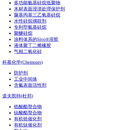
多功能氨基硅烷低聚物
木材表面浸渍处理保护剂
脲基丙基三乙氧基硅烷
水性硅烷偶联剂
专利型氨基硅烷
聚醚硅烷
涂料体系的Sivo®溶胶
液体聚丁二烯橡胶
气相二氧化硅
科慕化学(Chemours)
防护剂
工业中间体
含氟表面活性剂
道夫凯特(杜邦)
锆酸酯螯合物
钛酸酯螯合物
有机锆催化剂
有机钛催化剂