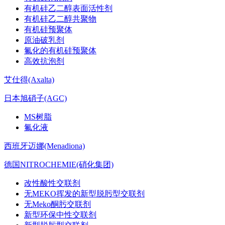
有机硅乙二醇表面活性剂
有机硅乙二醇共聚物
有机硅预聚体
原油破乳剂
氟化的有机硅预聚体
高效抗泡剂
艾仕得(Axalta)
日本旭硝子(AGC)
MS树脂
氟化液
西班牙迈娜(Menadiona)
德国NITROCHEMIE(硝化集团)
改性酸性交联剂
无MEKO挥发的新型脱肟型交联剂
无Meko酮肟交联剂
新型环保中性交联剂