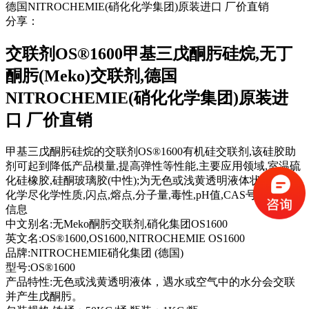
分享：
交联剂OS®1600甲基三戊酮肟硅烷,无丁
酮肟(Meko)交联剂,德国
NITROCHEMIE(硝化化学集团)原装进
口 厂价直销
甲基三戊酮肟硅烷的交联剂OS®1600有机硅交联剂,该硅胶助
剂可起到降低产品模量,提高弹性等性能,主要应用领域,室温硫
化硅橡胶,硅酮玻璃胶(中性);为无色或浅黄透明液体状,查看详
化学尽化学性质,闪点,熔点,分子量,毒性,pH值,CAS号,分子式等
信息
中文别名:
无Meko酮肟交联剂,硝化集团OS1600
英文名:
OS®1600,OS1600,NITROCHEMIE OS1600
品牌:
NITROCHEMIE硝化集团 (德国)
型号:
OS®1600
产品特性:
无色或浅黄透明液体，遇水或空气中的水分会交联
并产生戊酮肟。