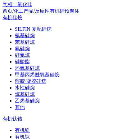
气相二氧化硅
首页
/
化工产品
/
反应性有机硅预聚体
有机硅烷
SILFIN 复配硅烷
氨基硅烷
苯基硅烷
氟硅烷
硅氮烷
硅酸酯
环氧基硅烷
甲基丙烯酰氧基硅烷
溶胶-凝胶硅烷
水性硅烷
烷基硅烷
乙烯基硅烷
其他
有机钛锆
有机锆
有机钛