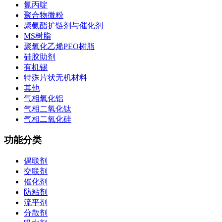
氮丙啶
聚合物微粉
聚氨酯扩链剂与催化剂
MS树脂
聚氧化乙烯PEO树脂
硅胶助剂
有机锡
特殊片状无机材料
其他
气相氧化铝
气相二氧化钛
气相二氧化硅
功能分类
偶联剂
交联剂
催化剂
防粘剂
流平剂
分散剂