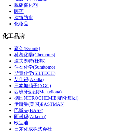
脱硝催化剂
医药
建筑防水
化妆品
化工品牌
赢创(Evonik)
科慕化学(Chemours)
道夫凯特(杜邦)
住友化学(Sumitomo)
斯泰化学(SILTECH)
艾仕得(Axalta)
日本旭硝子(AGC)
西班牙迈娜(Menadiona)
德国NITROCHEMIE(硝化集团)
伊斯曼(美国)EASTMAN
巴斯夫(BASF)
阿科玛(Arkema)
欧宝迪
日东化成株式会社