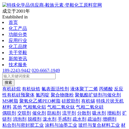
成立于2001年
Established in
首页
化工产品
功能分类
应用行业
化工品牌
关于坚毅
新闻资讯
技术服务
189-2243-9442
020-6667-1949
搜索
有机硅烷
有机钛锆
氟表面活性剂
液体聚丁二烯
丙烯酸
反应
性有机硅预聚体
氮丙啶
聚合物微粉
聚氨酯扩链剂与催化剂
MS树脂
聚氧化乙烯PEO树脂
硅胶助剂
有机锡
特殊片状无机
材料
其他
气相氧化铝
气相二氧化钛
气相二氧化硅
偶联剂
交联剂
催化剂
防粘剂
流平剂
分散剂
吸水剂
增粘剂
扩
链剂
消泡剂
脱模剂
泼水剂
手感剂
疏水剂
疏油剂
增稠剂
粘合剂与密封胶工业
涂料与油墨工业
玻纤与复合材料工业
材