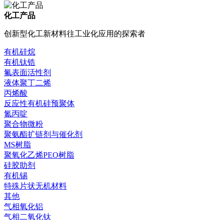
化工产品
创新型化工新材料往工业化应用的探索者
有机硅烷
有机钛锆
氟表面活性剂
液体聚丁二烯
丙烯酸
反应性有机硅预聚体
氮丙啶
聚合物微粉
聚氨酯扩链剂与催化剂
MS树脂
聚氧化乙烯PEO树脂
硅胶助剂
有机锡
特殊片状无机材料
其他
气相氧化铝
气相二氧化钛