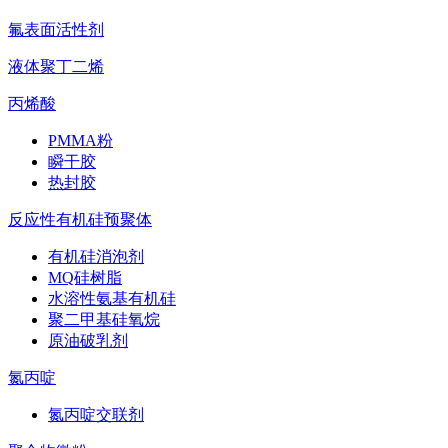
氟表面活性剂
液体聚丁二烯
丙烯酸
PMMA粉
瞬干胶
热封胶
反应性有机硅预聚体
有机硅消泡剂
MQ硅树脂
水溶性氨基有机硅
聚二甲基硅氧烷
原油破乳剂
氮丙啶
氮丙啶交联剂