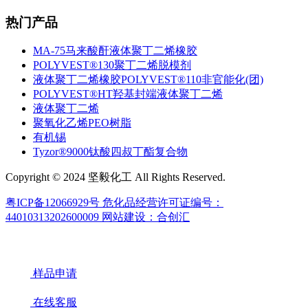
热门产品
MA-75马来酸酐液体聚丁二烯橡胶
POLYVEST®130聚丁二烯脱模剂
液体聚丁二烯橡胶POLYVEST®110非官能化(团)
POLYVEST®HT羟基封端液体聚丁二烯
液体聚丁二烯
聚氧化乙烯PEO树脂
有机锡
Tyzor®9000钛酸四叔丁酯复合物
Copyright © 2024 坚毅化工 All Rights Reserved.
粤ICP备12066929号
危化品经营许可证编号：
44010313202600009
网站建设：合创汇
样品申请
在线客服