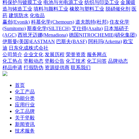
料保护与镀膜工业
电池与光电源工业
纺织与印染工业
金属锻
造与铸造工业
填料与颜料工业
橡胶与塑料工业
脱硝催化剂
医
药
建筑防水
化妆品
赢创(Evonik)
科慕化学(Chemours)
道夫凯特(杜邦)
住友化学
(Sumitomo)
斯泰化学(SILTECH)
艾仕得(Axalta)
日本旭硝子
(AGC)
西班牙迈娜(Menadiona)
德国NITROCHEMIE(硝化集团)
伊斯曼(美国)EASTMAN
巴斯夫(BASF)
阿科玛(Arkema)
欧宝
迪
日东化成株式会社
公司简介
企业文化
发展历程
荣誉资质
服务网点
化工热点
坚毅动态
坚毅公告
化工技术
化工问答
品牌动态
样品申请
打假防伪
资源提供商
联系我们
首页
化工产品
功能分类
应用行业
化工品牌
关于坚毅
新闻资讯
技术服务