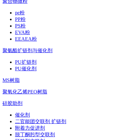
聚合物微粉
pe粉
PP粉
PS粉
EVA粉
EEAEA粉
聚氨酯扩链剂与催化剂
PU扩链剂
PU催化剂
MS树脂
聚氧化乙烯PEO树脂
硅胶助剂
催化剂
二官能团交联剂 扩链剂
附着力促进剂
脱丁酮肟型交联剂