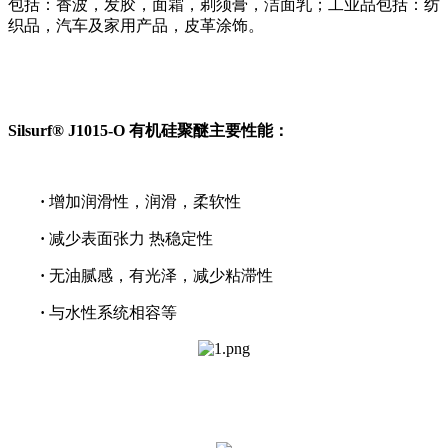
包括：香波，发胶，面霜，剃须膏，洁面乳；工业品包括：纺
织品，汽车及家用产品，皮革涂饰。
Silsurf® J1015-O 有机硅聚醚主要性能：
·
增加润滑性，润滑，柔软性
·
减少表面张力 热稳定性
·
无油腻感，有光泽，减少粘滞性
·
与水性系统相容等