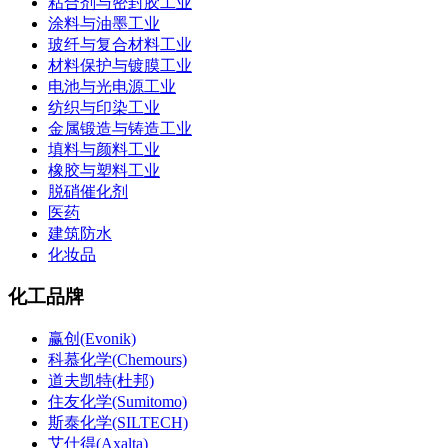
粘合剂与密封胶工业
涂料与油墨工业
玻纤与复合材料工业
材料保护与镀膜工业
电池与光电源工业
纺织与印染工业
金属锻造与铸造工业
填料与颜料工业
橡胶与塑料工业
脱硝催化剂
医药
建筑防水
化妆品
化工品牌
赢创(Evonik)
科慕化学(Chemours)
道夫凯特(杜邦)
住友化学(Sumitomo)
斯泰化学(SILTECH)
艾仕得(Axalta)