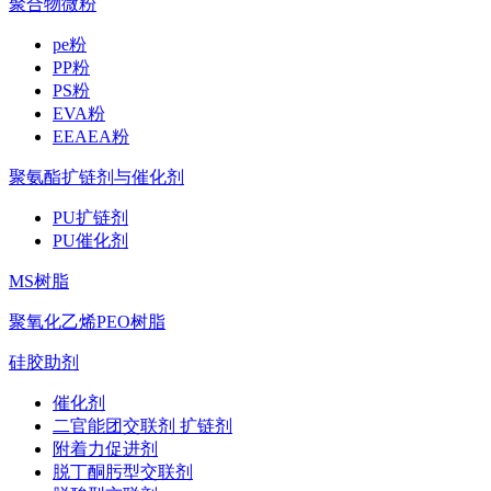
聚合物微粉
pe粉
PP粉
PS粉
EVA粉
EEAEA粉
聚氨酯扩链剂与催化剂
PU扩链剂
PU催化剂
MS树脂
聚氧化乙烯PEO树脂
硅胶助剂
催化剂
二官能团交联剂 扩链剂
附着力促进剂
脱丁酮肟型交联剂