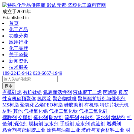
成立于2001年
Established in
首页
化工产品
功能分类
应用行业
化工品牌
关于坚毅
新闻资讯
技术服务
189-2243-9442
020-6667-1949
搜索
有机硅烷
有机钛锆
氟表面活性剂
液体聚丁二烯
丙烯酸
反应
性有机硅预聚体
氮丙啶
聚合物微粉
聚氨酯扩链剂与催化剂
MS树脂
聚氧化乙烯PEO树脂
硅胶助剂
有机锡
特殊片状无机
材料
其他
气相氧化铝
气相二氧化钛
气相二氧化硅
偶联剂
交联剂
催化剂
防粘剂
流平剂
分散剂
吸水剂
增粘剂
扩
链剂
消泡剂
脱模剂
泼水剂
手感剂
疏水剂
疏油剂
增稠剂
粘合剂与密封胶工业
涂料与油墨工业
玻纤与复合材料工业
材