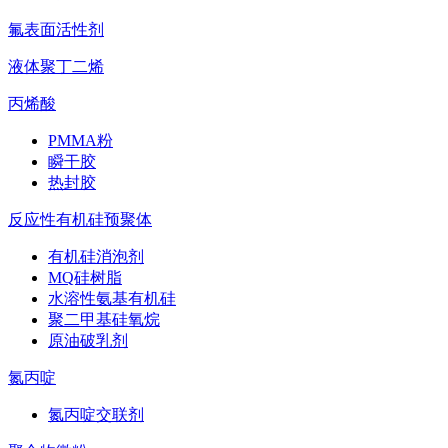
氟表面活性剂
液体聚丁二烯
丙烯酸
PMMA粉
瞬干胶
热封胶
反应性有机硅预聚体
有机硅消泡剂
MQ硅树脂
水溶性氨基有机硅
聚二甲基硅氧烷
原油破乳剂
氮丙啶
氮丙啶交联剂