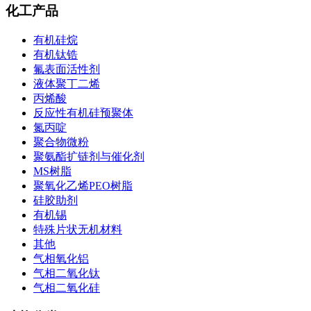
化工产品
有机硅烷
有机钛锆
氟表面活性剂
液体聚丁二烯
丙烯酸
反应性有机硅预聚体
氮丙啶
聚合物微粉
聚氨酯扩链剂与催化剂
MS树脂
聚氧化乙烯PEO树脂
硅胶助剂
有机锡
特殊片状无机材料
其他
气相氧化铝
气相二氧化钛
气相二氧化硅