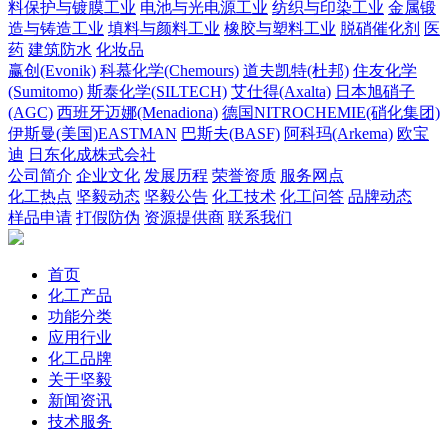
料保护与镀膜工业
电池与光电源工业
纺织与印染工业
金属锻
造与铸造工业
填料与颜料工业
橡胶与塑料工业
脱硝催化剂
医
药
建筑防水
化妆品
赢创(Evonik)
科慕化学(Chemours)
道夫凯特(杜邦)
住友化学
(Sumitomo)
斯泰化学(SILTECH)
艾仕得(Axalta)
日本旭硝子
(AGC)
西班牙迈娜(Menadiona)
德国NITROCHEMIE(硝化集团)
伊斯曼(美国)EASTMAN
巴斯夫(BASF)
阿科玛(Arkema)
欧宝
迪
日东化成株式会社
公司简介
企业文化
发展历程
荣誉资质
服务网点
化工热点
坚毅动态
坚毅公告
化工技术
化工问答
品牌动态
样品申请
打假防伪
资源提供商
联系我们
首页
化工产品
功能分类
应用行业
化工品牌
关于坚毅
新闻资讯
技术服务