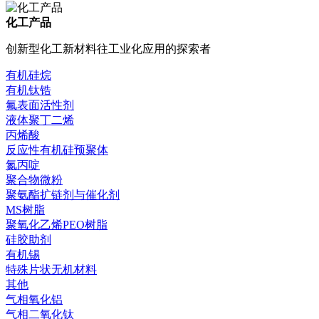
化工产品
创新型化工新材料往工业化应用的探索者
有机硅烷
有机钛锆
氟表面活性剂
液体聚丁二烯
丙烯酸
反应性有机硅预聚体
氮丙啶
聚合物微粉
聚氨酯扩链剂与催化剂
MS树脂
聚氧化乙烯PEO树脂
硅胶助剂
有机锡
特殊片状无机材料
其他
气相氧化铝
气相二氧化钛