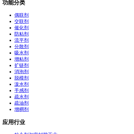
功能分类
偶联剂
交联剂
催化剂
防粘剂
流平剂
分散剂
吸水剂
增粘剂
扩链剂
消泡剂
脱模剂
泼水剂
手感剂
疏水剂
疏油剂
增稠剂
应用行业