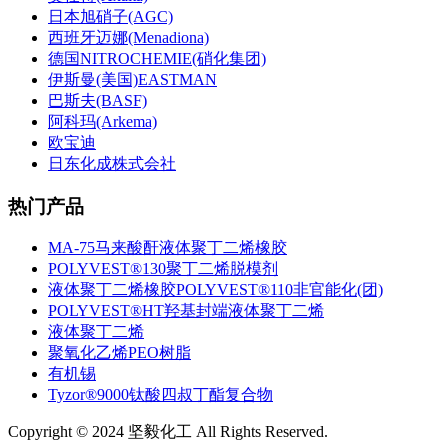
日本旭硝子(AGC)
西班牙迈娜(Menadiona)
德国NITROCHEMIE(硝化集团)
伊斯曼(美国)EASTMAN
巴斯夫(BASF)
阿科玛(Arkema)
欧宝迪
日东化成株式会社
热门产品
MA-75马来酸酐液体聚丁二烯橡胶
POLYVEST®130聚丁二烯脱模剂
液体聚丁二烯橡胶POLYVEST®110非官能化(团)
POLYVEST®HT羟基封端液体聚丁二烯
液体聚丁二烯
聚氧化乙烯PEO树脂
有机锡
Tyzor®9000钛酸四叔丁酯复合物
Copyright © 2024 坚毅化工 All Rights Reserved.