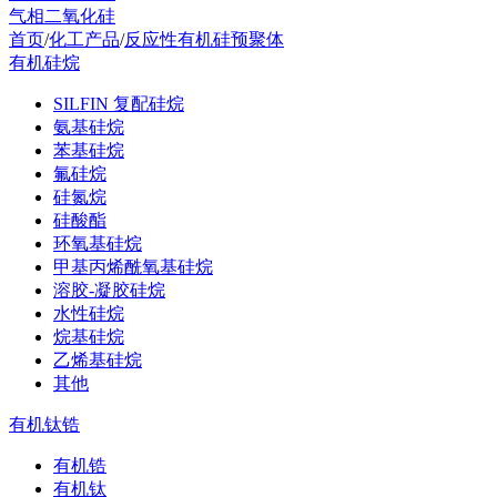
气相二氧化硅
首页
/
化工产品
/
反应性有机硅预聚体
有机硅烷
SILFIN 复配硅烷
氨基硅烷
苯基硅烷
氟硅烷
硅氮烷
硅酸酯
环氧基硅烷
甲基丙烯酰氧基硅烷
溶胶-凝胶硅烷
水性硅烷
烷基硅烷
乙烯基硅烷
其他
有机钛锆
有机锆
有机钛