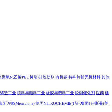
脂
聚氧化乙烯PEO树脂
硅胶助剂
有机锡
特殊片状无机材料
其他
铸造工业
填料与颜料工业
橡胶与塑料工业
脱硝催化剂
医药
建
牙迈娜(Menadiona)
德国NITROCHEMIE(硝化集团)
伊斯曼(美