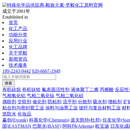
成立于2001年
Established in
首页
化工产品
功能分类
应用行业
化工品牌
关于坚毅
新闻资讯
技术服务
189-2243-9442
020-6667-1949
搜索
有机硅烷
有机钛锆
氟表面活性剂
液体聚丁二烯
丙烯酸
反应性
气相氧化铝
气相二氧化钛
气相二氧化硅
偶联剂
交联剂
催化剂
防粘剂
流平剂
分散剂
吸水剂
增粘剂
扩
粘合剂与密封胶工业
涂料与油墨工业
玻纤与复合材料工业
材
筑防水
化妆品
赢创(Evonik)
科慕化学(Chemours)
道夫凯特(杜邦)
住友化学(Sumi
国)EASTMAN
巴斯夫(BASF)
阿科玛(Arkema)
欧宝迪
日东化成