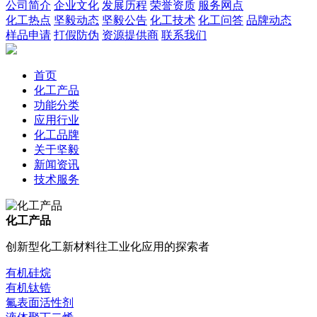
公司简介
企业文化
发展历程
荣誉资质
服务网点
化工热点
坚毅动态
坚毅公告
化工技术
化工问答
品牌动态
样品申请
打假防伪
资源提供商
联系我们
首页
化工产品
功能分类
应用行业
化工品牌
关于坚毅
新闻资讯
技术服务
化工产品
创新型化工新材料往工业化应用的探索者
有机硅烷
有机钛锆
氟表面活性剂