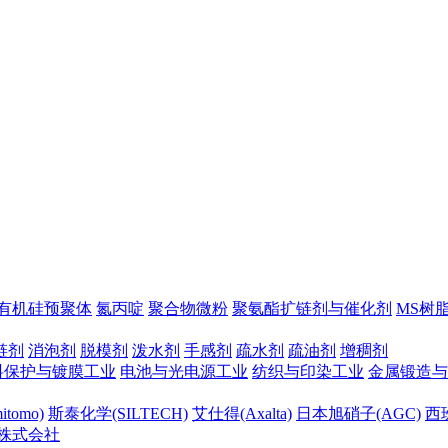
有机硅预聚体
氮丙啶
聚合物微粉
聚氨酯扩链剂与催化剂
MS树
链剂
消泡剂
脱模剂
泼水剂
手感剂
疏水剂
疏油剂
增稠剂
料保护与镀膜工业
电池与光电源工业
纺织与印染工业
金属锻造与
tomo)
斯泰化学(SILTECH)
艾仕得(Axalta)
日本旭硝子(AGC)
西班
株式会社