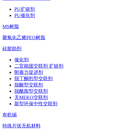
PU扩链剂
PU催化剂
MS树脂
聚氧化乙烯PEO树脂
硅胶助剂
催化剂
二官能团交联剂 扩链剂
附着力促进剂
脱丁酮肟型交联剂
脱酸型交联剂
脱酰胺型交联剂
无MEKO交联剂
新型环保中性交联剂
有机锡
特殊片状无机材料