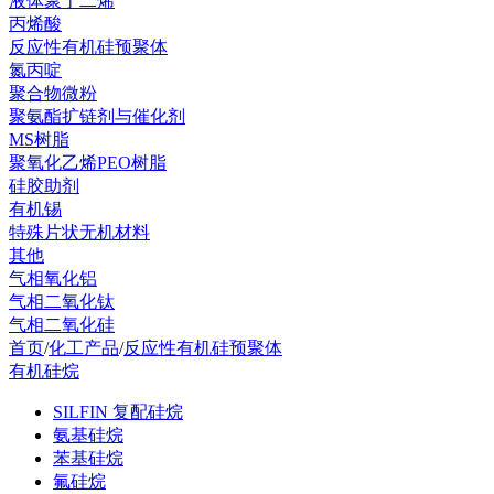
液体聚丁二烯
丙烯酸
反应性有机硅预聚体
氮丙啶
聚合物微粉
聚氨酯扩链剂与催化剂
MS树脂
聚氧化乙烯PEO树脂
硅胶助剂
有机锡
特殊片状无机材料
其他
气相氧化铝
气相二氧化钛
气相二氧化硅
首页
/
化工产品
/
反应性有机硅预聚体
有机硅烷
SILFIN 复配硅烷
氨基硅烷
苯基硅烷
氟硅烷