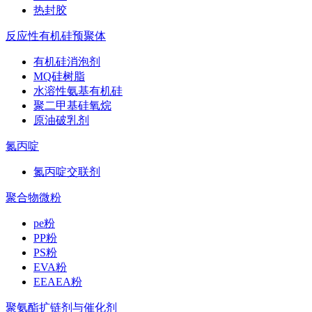
热封胶
反应性有机硅预聚体
有机硅消泡剂
MQ硅树脂
水溶性氨基有机硅
聚二甲基硅氧烷
原油破乳剂
氮丙啶
氮丙啶交联剂
聚合物微粉
pe粉
PP粉
PS粉
EVA粉
EEAEA粉
聚氨酯扩链剂与催化剂