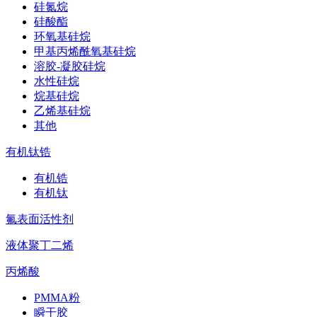
硅氮烷
硅酸酯
环氧基硅烷
甲基丙烯酰氧基硅烷
溶胶-凝胶硅烷
水性硅烷
烷基硅烷
乙烯基硅烷
其他
有机钛锆
有机锆
有机钛
氟表面活性剂
液体聚丁二烯
丙烯酸
PMMA粉
瞬干胶