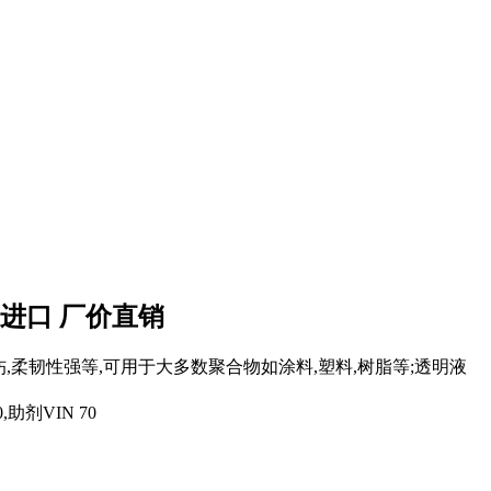
原装进口 厂价直销
擦伤,柔韧性强等,可用于大多数聚合物如涂料,塑料,树脂等;透明液
,助剂VIN 70