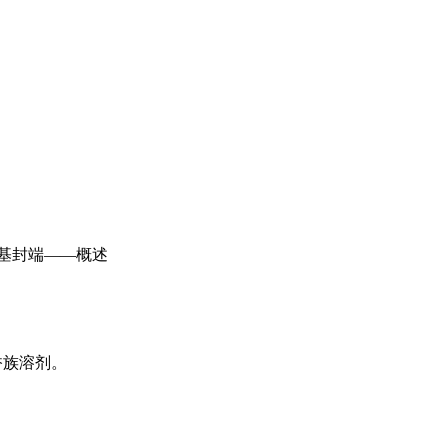
香族溶剂。