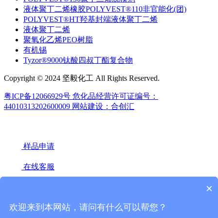
液体聚丁二烯橡胶POLYVEST®110非官能化(团)
POLYVEST®HT羟基封端液体聚丁二烯
液体聚丁二烯
聚氧化乙烯PEO树脂
有机锡
Tyzor®9000钛酸四叔丁酯复合物
Copyright © 2024 坚毅化工 All Rights Reserved.
粤ICP备12066929号
危化品经营许可证编号：
44010313202600009
网站建设：合创汇
样品申请
在线客服
×
18922439442(微信同号)
020-66671949
欢迎来到本网站，请问有什么可以帮您？
微信联系