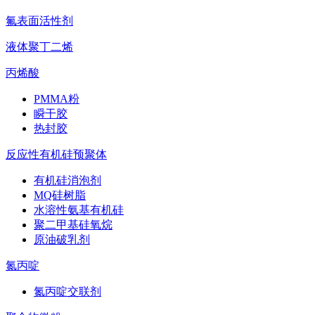
氟表面活性剂
液体聚丁二烯
丙烯酸
PMMA粉
瞬干胶
热封胶
反应性有机硅预聚体
有机硅消泡剂
MQ硅树脂
水溶性氨基有机硅
聚二甲基硅氧烷
原油破乳剂
氮丙啶
氮丙啶交联剂