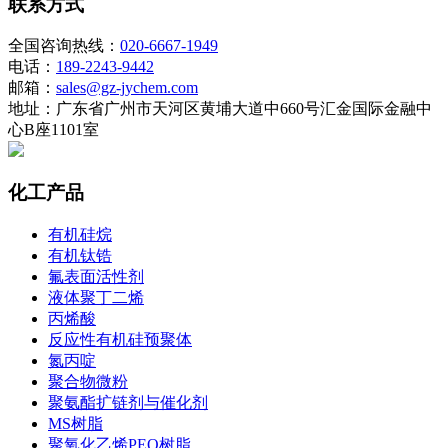
联系方式
全国咨询热线：
020-6667-1949
电话：
189-2243-9442
邮箱：
sales@gz-jychem.com
地址：广东省广州市天河区黄埔大道中660号汇金国际金融中
心B座1101室
化工产品
有机硅烷
有机钛锆
氟表面活性剂
液体聚丁二烯
丙烯酸
反应性有机硅预聚体
氮丙啶
聚合物微粉
聚氨酯扩链剂与催化剂
MS树脂
聚氧化乙烯PEO树脂