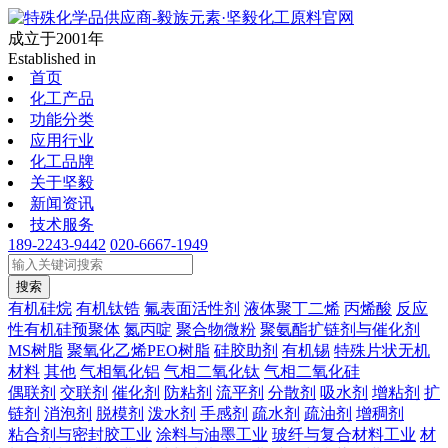
成立于2001年
Established in
首页
化工产品
功能分类
应用行业
化工品牌
关于坚毅
新闻资讯
技术服务
189-2243-9442
020-6667-1949
搜索
有机硅烷
有机钛锆
氟表面活性剂
液体聚丁二烯
丙烯酸
反应
性有机硅预聚体
氮丙啶
聚合物微粉
聚氨酯扩链剂与催化剂
MS树脂
聚氧化乙烯PEO树脂
硅胶助剂
有机锡
特殊片状无机
材料
其他
气相氧化铝
气相二氧化钛
气相二氧化硅
偶联剂
交联剂
催化剂
防粘剂
流平剂
分散剂
吸水剂
增粘剂
扩
链剂
消泡剂
脱模剂
泼水剂
手感剂
疏水剂
疏油剂
增稠剂
粘合剂与密封胶工业
涂料与油墨工业
玻纤与复合材料工业
材