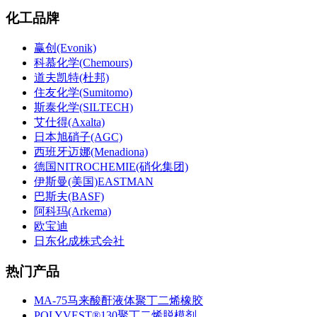
化工品牌
赢创(Evonik)
科慕化学(Chemours)
道夫凯特(杜邦)
住友化学(Sumitomo)
斯泰化学(SILTECH)
艾仕得(Axalta)
日本旭硝子(AGC)
西班牙迈娜(Menadiona)
德国NITROCHEMIE(硝化集团)
伊斯曼(美国)EASTMAN
巴斯夫(BASF)
阿科玛(Arkema)
欧宝迪
日东化成株式会社
热门产品
MA-75马来酸酐液体聚丁二烯橡胶
POLYVEST®130聚丁二烯脱模剂