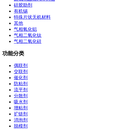
硅胶助剂
有机锡
特殊片状无机材料
其他
气相氧化铝
气相二氧化钛
气相二氧化硅
功能分类
偶联剂
交联剂
催化剂
防粘剂
流平剂
分散剂
吸水剂
增粘剂
扩链剂
消泡剂
脱模剂