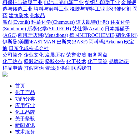
料保护与镀膜工业
电池与光电源工业
纺织与印染工业
金属锻
造与铸造工业
填料与颜料工业
橡胶与塑料工业
脱硝催化剂
医
药
建筑防水
化妆品
赢创(Evonik)
科慕化学(Chemours)
道夫凯特(杜邦)
住友化学
(Sumitomo)
斯泰化学(SILTECH)
艾仕得(Axalta)
日本旭硝子
(AGC)
西班牙迈娜(Menadiona)
德国NITROCHEMIE(硝化集团)
伊斯曼(美国)EASTMAN
巴斯夫(BASF)
阿科玛(Arkema)
欧宝
迪
日东化成株式会社
公司简介
企业文化
发展历程
荣誉资质
服务网点
化工热点
坚毅动态
坚毅公告
化工技术
化工问答
品牌动态
样品申请
打假防伪
资源提供商
联系我们
首页
化工产品
功能分类
应用行业
化工品牌
关于坚毅
新闻资讯
技术服务