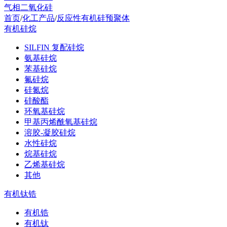
气相二氧化硅
首页
/
化工产品
/
反应性有机硅预聚体
有机硅烷
SILFIN 复配硅烷
氨基硅烷
苯基硅烷
氟硅烷
硅氮烷
硅酸酯
环氧基硅烷
甲基丙烯酰氧基硅烷
溶胶-凝胶硅烷
水性硅烷
烷基硅烷
乙烯基硅烷
其他
有机钛锆
有机锆
有机钛