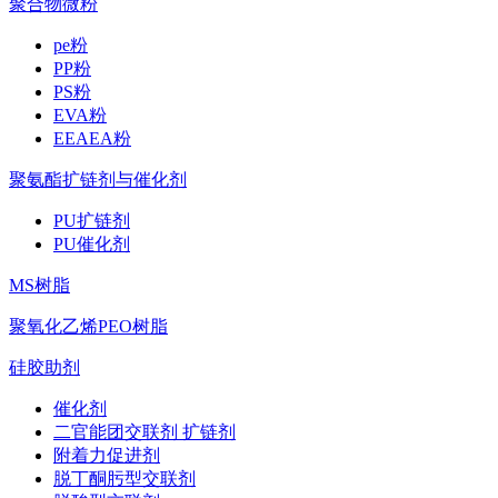
聚合物微粉
pe粉
PP粉
PS粉
EVA粉
EEAEA粉
聚氨酯扩链剂与催化剂
PU扩链剂
PU催化剂
MS树脂
聚氧化乙烯PEO树脂
硅胶助剂
催化剂
二官能团交联剂 扩链剂
附着力促进剂
脱丁酮肟型交联剂