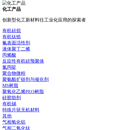
化工产品
创新型化工新材料往工业化应用的探索者
有机硅烷
有机钛锆
氟表面活性剂
液体聚丁二烯
丙烯酸
反应性有机硅预聚体
氮丙啶
聚合物微粉
聚氨酯扩链剂与催化剂
MS树脂
聚氧化乙烯PEO树脂
硅胶助剂
有机锡
特殊片状无机材料
其他
气相氧化铝
气相二氧化钛