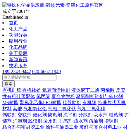
成立于2001年
Established in
首页
化工产品
功能分类
应用行业
化工品牌
关于坚毅
新闻资讯
技术服务
189-2243-9442
020-6667-1949
搜索
有机硅烷
有机钛锆
氟表面活性剂
液体聚丁二烯
丙烯酸
反应
性有机硅预聚体
氮丙啶
聚合物微粉
聚氨酯扩链剂与催化剂
MS树脂
聚氧化乙烯PEO树脂
硅胶助剂
有机锡
特殊片状无机
材料
其他
气相氧化铝
气相二氧化钛
气相二氧化硅
偶联剂
交联剂
催化剂
防粘剂
流平剂
分散剂
吸水剂
增粘剂
扩
链剂
消泡剂
脱模剂
泼水剂
手感剂
疏水剂
疏油剂
增稠剂
粘合剂与密封胶工业
涂料与油墨工业
玻纤与复合材料工业
材