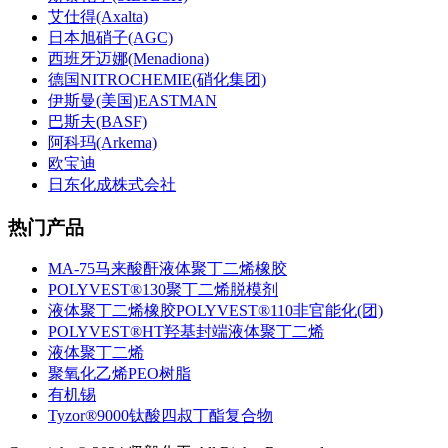
艾仕得(Axalta)
日本旭硝子(AGC)
西班牙迈娜(Menadiona)
德国NITROCHEMIE(硝化集团)
伊斯曼(美国)EASTMAN
巴斯夫(BASF)
阿科玛(Arkema)
欧宝迪
日东化成株式会社
热门产品
MA-75马来酸酐液体聚丁二烯橡胶
POLYVEST®130聚丁二烯脱模剂
液体聚丁二烯橡胶POLYVEST®110非官能化(团)
POLYVEST®HT羟基封端液体聚丁二烯
液体聚丁二烯
聚氧化乙烯PEO树脂
有机锡
Tyzor®9000钛酸四叔丁酯复合物