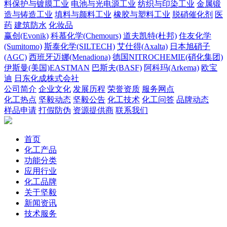
料保护与镀膜工业
电池与光电源工业
纺织与印染工业
金属锻
造与铸造工业
填料与颜料工业
橡胶与塑料工业
脱硝催化剂
医
药
建筑防水
化妆品
赢创(Evonik)
科慕化学(Chemours)
道夫凯特(杜邦)
住友化学
(Sumitomo)
斯泰化学(SILTECH)
艾仕得(Axalta)
日本旭硝子
(AGC)
西班牙迈娜(Menadiona)
德国NITROCHEMIE(硝化集团)
伊斯曼(美国)EASTMAN
巴斯夫(BASF)
阿科玛(Arkema)
欧宝
迪
日东化成株式会社
公司简介
企业文化
发展历程
荣誉资质
服务网点
化工热点
坚毅动态
坚毅公告
化工技术
化工问答
品牌动态
样品申请
打假防伪
资源提供商
联系我们
首页
化工产品
功能分类
应用行业
化工品牌
关于坚毅
新闻资讯
技术服务