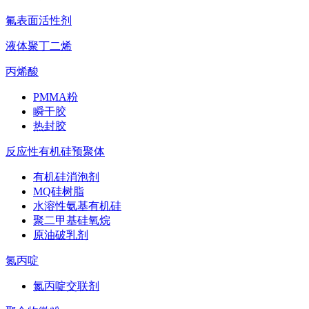
氟表面活性剂
液体聚丁二烯
丙烯酸
PMMA粉
瞬干胶
热封胶
反应性有机硅预聚体
有机硅消泡剂
MQ硅树脂
水溶性氨基有机硅
聚二甲基硅氧烷
原油破乳剂
氮丙啶
氮丙啶交联剂