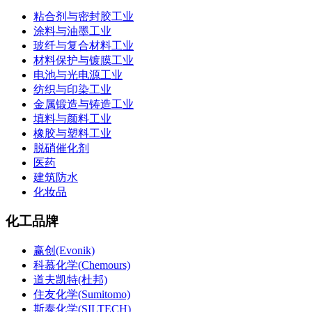
粘合剂与密封胶工业
涂料与油墨工业
玻纤与复合材料工业
材料保护与镀膜工业
电池与光电源工业
纺织与印染工业
金属锻造与铸造工业
填料与颜料工业
橡胶与塑料工业
脱硝催化剂
医药
建筑防水
化妆品
化工品牌
赢创(Evonik)
科慕化学(Chemours)
道夫凯特(杜邦)
住友化学(Sumitomo)
斯泰化学(SILTECH)