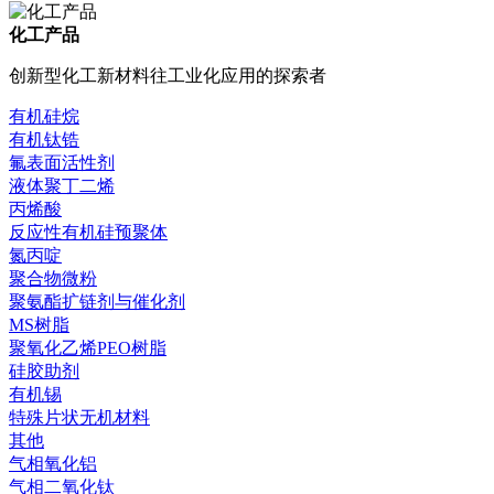
化工产品
创新型化工新材料往工业化应用的探索者
有机硅烷
有机钛锆
氟表面活性剂
液体聚丁二烯
丙烯酸
反应性有机硅预聚体
氮丙啶
聚合物微粉
聚氨酯扩链剂与催化剂
MS树脂
聚氧化乙烯PEO树脂
硅胶助剂
有机锡
特殊片状无机材料
其他
气相氧化铝
气相二氧化钛