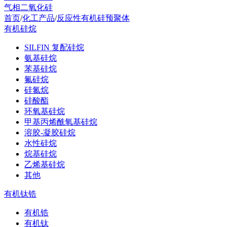
气相二氧化硅
首页
/
化工产品
/
反应性有机硅预聚体
有机硅烷
SILFIN 复配硅烷
氨基硅烷
苯基硅烷
氟硅烷
硅氮烷
硅酸酯
环氧基硅烷
甲基丙烯酰氧基硅烷
溶胶-凝胶硅烷
水性硅烷
烷基硅烷
乙烯基硅烷
其他
有机钛锆
有机锆
有机钛