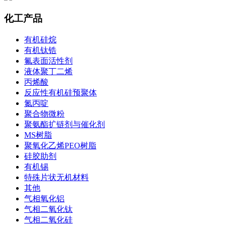
化工产品
有机硅烷
有机钛锆
氟表面活性剂
液体聚丁二烯
丙烯酸
反应性有机硅预聚体
氮丙啶
聚合物微粉
聚氨酯扩链剂与催化剂
MS树脂
聚氧化乙烯PEO树脂
硅胶助剂
有机锡
特殊片状无机材料
其他
气相氧化铝
气相二氧化钛
气相二氧化硅