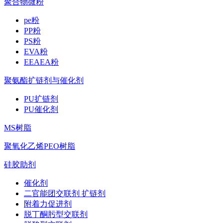
聚合物微粉
pe粉
PP粉
PS粉
EVA粉
EEAEA粉
聚氨酯扩链剂与催化剂
PU扩链剂
PU催化剂
MS树脂
聚氧化乙烯PEO树脂
硅胶助剂
催化剂
二官能团交联剂 扩链剂
附着力促进剂
脱丁酮肟型交联剂