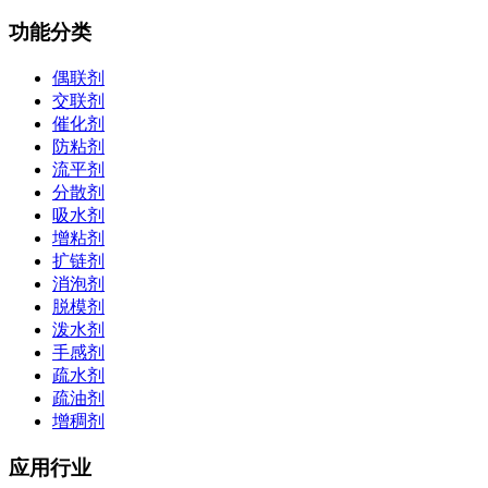
功能分类
偶联剂
交联剂
催化剂
防粘剂
流平剂
分散剂
吸水剂
增粘剂
扩链剂
消泡剂
脱模剂
泼水剂
手感剂
疏水剂
疏油剂
增稠剂
应用行业