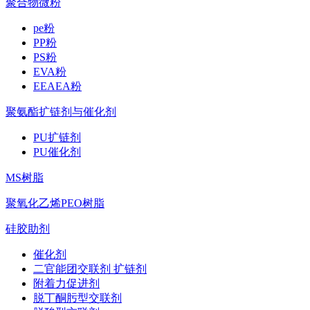
聚合物微粉
pe粉
PP粉
PS粉
EVA粉
EEAEA粉
聚氨酯扩链剂与催化剂
PU扩链剂
PU催化剂
MS树脂
聚氧化乙烯PEO树脂
硅胶助剂
催化剂
二官能团交联剂 扩链剂
附着力促进剂
脱丁酮肟型交联剂