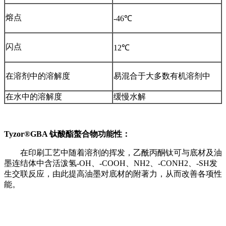
熔点
-46℃
闪点
12℃
在溶剂中的溶解度
易混合于大多数有机溶剂中
在水中的溶解度
缓慢水解
Tyzor®GBA 钛酸酯螯合物功能性：
在印刷工艺中随着溶剂的挥发，乙酰丙酮钛可与底材及油
墨连结体中含活泼氢-OH、-COOH、NH2、-CONH2、-SH发
生交联反应，由此提高油墨对底材的附著力，从而改善各项性
能。