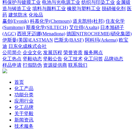
料保护与镀膜工业
电池与光电源工业
纺织与印染工业
金属锻
造与铸造工业
填料与颜料工业
橡胶与塑料工业
脱硝催化剂
医
药
建筑防水
化妆品
赢创(Evonik)
科慕化学(Chemours)
道夫凯特(杜邦)
住友化学
(Sumitomo)
斯泰化学(SILTECH)
艾仕得(Axalta)
日本旭硝子
(AGC)
西班牙迈娜(Menadiona)
德国NITROCHEMIE(硝化集团)
伊斯曼(美国)EASTMAN
巴斯夫(BASF)
阿科玛(Arkema)
欧宝
迪
日东化成株式会社
公司简介
企业文化
发展历程
荣誉资质
服务网点
化工热点
坚毅动态
坚毅公告
化工技术
化工问答
品牌动态
样品申请
打假防伪
资源提供商
联系我们
首页
化工产品
功能分类
应用行业
化工品牌
关于坚毅
新闻资讯
技术服务