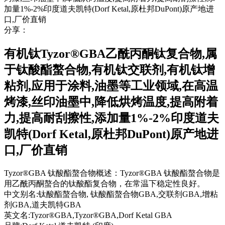
分享：
有机钛Tyzor®GBA乙酰丙酮钛复合物,属
于钛酸酯螯合物,有机钛交联剂,有机钛增
粘剂,应用于涂料,油墨等工业领域,在高温
烤漆,丝印油墨中,降低烘烤温度,提高附着
力,提高耐刮擦性,添加量1%-2%印度道夫
凯特(Dorf Ketal,原杜邦DuPont)原产地进
口,厂价直销
Tyzor®GBA 钛酸酯螯合物概述：Tyzor®GBA 钛酸酯螯合物是
用乙酰丙酮螯合的钛酸酯复合物，在常温下稳定性良好。
中文别名:
钛酸酯螯合物, 钛酸酯螯合物GBA,交联剂GBA,增粘
剂GBA,道夫凯特GBA
英文名:
Tyzor®GBA,Tyzor®GBA,Dorf Ketal GBA