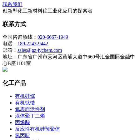
联系我们
创新型化工新材料往工业化应用的探索者
联系方式
全国咨询热线：
020-6667-1949
电话：
189-2243-9442
邮箱：
sales@gz-jychem.com
地址：广东省广州市天河区黄埔大道中660号汇金国际金融中
心B座1101室
化工产品
有机硅烷
有机钛锆
氟表面活性剂
液体聚丁二烯
丙烯酸
反应性有机硅预聚体
氮丙啶