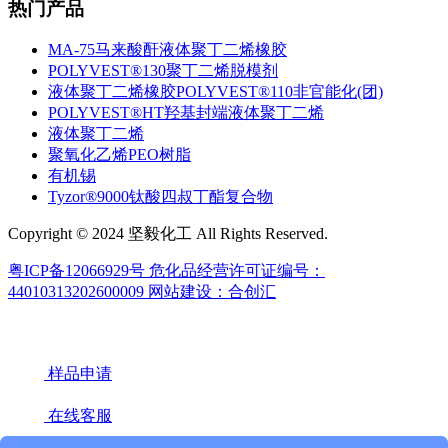
热门产品
MA-75马来酸酐液体聚丁二烯橡胶
POLYVEST®130聚丁二烯脱模剂
液体聚丁二烯橡胶POLYVEST®110非官能化(团)
POLYVEST®HT羟基封端液体聚丁二烯
液体聚丁二烯
聚氧化乙烯PEO树脂
有机锡
Tyzor®9000钛酸四叔丁酯复合物
Copyright © 2024 坚毅化工 All Rights Reserved.
粤ICP备12066929号
危化品经营许可证编号：
44010313202600009
网站建设：合创汇
样品申请
在线客服