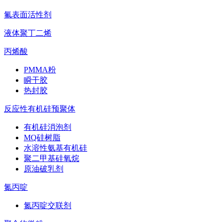
氟表面活性剂
液体聚丁二烯
丙烯酸
PMMA粉
瞬干胶
热封胶
反应性有机硅预聚体
有机硅消泡剂
MQ硅树脂
水溶性氨基有机硅
聚二甲基硅氧烷
原油破乳剂
氮丙啶
氮丙啶交联剂