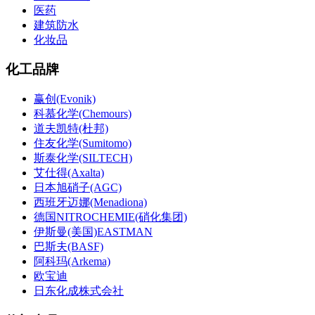
医药
建筑防水
化妆品
化工品牌
赢创(Evonik)
科慕化学(Chemours)
道夫凯特(杜邦)
住友化学(Sumitomo)
斯泰化学(SILTECH)
艾仕得(Axalta)
日本旭硝子(AGC)
西班牙迈娜(Menadiona)
德国NITROCHEMIE(硝化集团)
伊斯曼(美国)EASTMAN
巴斯夫(BASF)
阿科玛(Arkema)
欧宝迪
日东化成株式会社