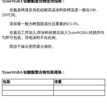
Tyzor®GBA 钛酸酯螯合物使用指南：
在氨基烤漆及有机硅耐高温涂料烘烤温度一般在100-
250℃间。
添加量一般为树脂固成分总重量的0.5-5%。
在最后工序加入,即涂料研磨后加入Tyzor®GBA,经搅拌均
匀即可包装。导电涂料不在此例。
阴凉干燥出密闭避火储存。
Tyzor®GBA 钛酸酯螯合物
包装规格：
包装
净重