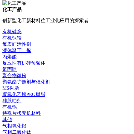
化工产品
创新型化工新材料往工业化应用的探索者
有机硅烷
有机钛锆
氟表面活性剂
液体聚丁二烯
丙烯酸
反应性有机硅预聚体
氮丙啶
聚合物微粉
聚氨酯扩链剂与催化剂
MS树脂
聚氧化乙烯PEO树脂
硅胶助剂
有机锡
特殊片状无机材料
其他
气相氧化铝
气相二氧化钛