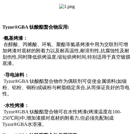
Tyzor®GBA 钛酸酯螯合物应用:
·
氨基烤漆：
在醇酸、丙烯酸、环氧、聚酯等氨基烤漆中用为交联剂可增
加烤漆对底材的附着力以及耐高温性,耐溶剂性,抗腐蚀性及耐
划伤性,同时降低烘烤温度,缩短烘烤时间,特别适用于真空镀膜
底漆。
·
导电涂料：
Tyzor®GBA 钛酸酯螯合物作为偶联剂可促使金属填料(如镍
粉、铝粉、铜粉)或碳粉与树脂稳定亲合,从而保证良好的导电
性。
·
水性烤漆：
Tyzor®GBA 钛酸酯螯合物可在水性烤漆(烤漆温度在100-
250℃间)中,增加漆膜对底材的附着力,但必须先配制成
Tyzor®GBA水溶液。