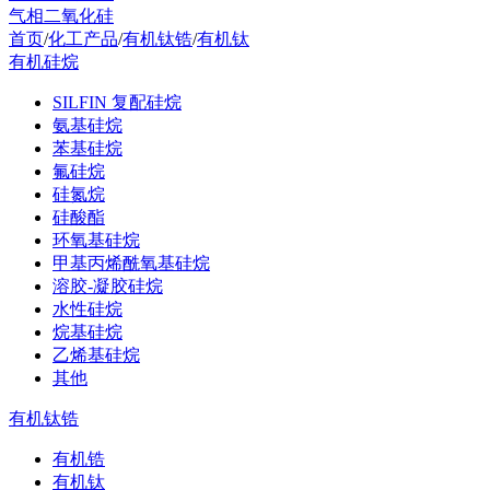
气相二氧化硅
首页
/
化工产品
/
有机钛锆
/
有机钛
有机硅烷
SILFIN 复配硅烷
氨基硅烷
苯基硅烷
氟硅烷
硅氮烷
硅酸酯
环氧基硅烷
甲基丙烯酰氧基硅烷
溶胶-凝胶硅烷
水性硅烷
烷基硅烷
乙烯基硅烷
其他
有机钛锆
有机锆
有机钛