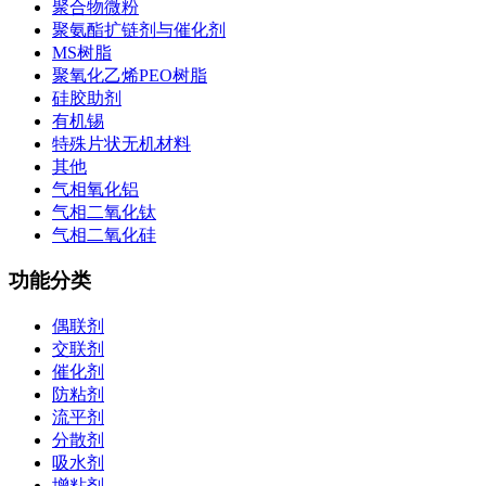
聚合物微粉
聚氨酯扩链剂与催化剂
MS树脂
聚氧化乙烯PEO树脂
硅胶助剂
有机锡
特殊片状无机材料
其他
气相氧化铝
气相二氧化钛
气相二氧化硅
功能分类
偶联剂
交联剂
催化剂
防粘剂
流平剂
分散剂
吸水剂
增粘剂