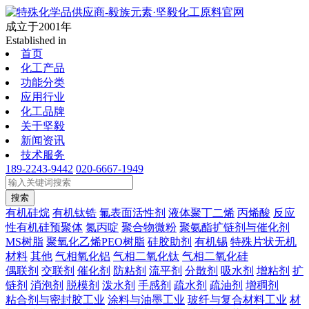
成立于2001年
Established in
首页
化工产品
功能分类
应用行业
化工品牌
关于坚毅
新闻资讯
技术服务
189-2243-9442
020-6667-1949
搜索
有机硅烷
有机钛锆
氟表面活性剂
液体聚丁二烯
丙烯酸
反应
性有机硅预聚体
氮丙啶
聚合物微粉
聚氨酯扩链剂与催化剂
MS树脂
聚氧化乙烯PEO树脂
硅胶助剂
有机锡
特殊片状无机
材料
其他
气相氧化铝
气相二氧化钛
气相二氧化硅
偶联剂
交联剂
催化剂
防粘剂
流平剂
分散剂
吸水剂
增粘剂
扩
链剂
消泡剂
脱模剂
泼水剂
手感剂
疏水剂
疏油剂
增稠剂
粘合剂与密封胶工业
涂料与油墨工业
玻纤与复合材料工业
材