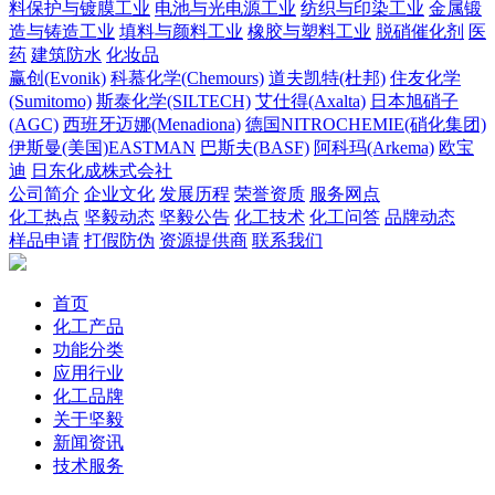
料保护与镀膜工业
电池与光电源工业
纺织与印染工业
金属锻
造与铸造工业
填料与颜料工业
橡胶与塑料工业
脱硝催化剂
医
药
建筑防水
化妆品
赢创(Evonik)
科慕化学(Chemours)
道夫凯特(杜邦)
住友化学
(Sumitomo)
斯泰化学(SILTECH)
艾仕得(Axalta)
日本旭硝子
(AGC)
西班牙迈娜(Menadiona)
德国NITROCHEMIE(硝化集团)
伊斯曼(美国)EASTMAN
巴斯夫(BASF)
阿科玛(Arkema)
欧宝
迪
日东化成株式会社
公司简介
企业文化
发展历程
荣誉资质
服务网点
化工热点
坚毅动态
坚毅公告
化工技术
化工问答
品牌动态
样品申请
打假防伪
资源提供商
联系我们
首页
化工产品
功能分类
应用行业
化工品牌
关于坚毅
新闻资讯
技术服务