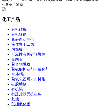
心B座1101室
化工产品
有机硅烷
有机钛锆
氟表面活性剂
液体聚丁二烯
丙烯酸
反应性有机硅预聚体
氮丙啶
聚合物微粉
聚氨酯扩链剂与催化剂
MS树脂
聚氧化乙烯PEO树脂
硅胶助剂
有机锡
特殊片状无机材料
其他
气相氧化铝