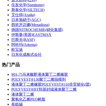
住友化学(Sumitomo)
斯泰化学(SILTECH)
艾仕得(Axalta)
日本旭硝子(AGC)
西班牙迈娜(Menadiona)
德国NITROCHEMIE(硝化集团)
伊斯曼(美国)EASTMAN
巴斯夫(BASF)
阿科玛(Arkema)
欧宝迪
日东化成株式会社
热门产品
MA-75马来酸酐液体聚丁二烯橡胶
POLYVEST®130聚丁二烯脱模剂
液体聚丁二烯橡胶POLYVEST®110非官能化(团)
POLYVEST®HT羟基封端液体聚丁二烯
液体聚丁二烯
聚氧化乙烯PEO树脂
有机锡