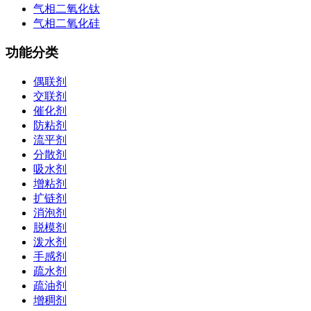
气相二氧化钛
气相二氧化硅
功能分类
偶联剂
交联剂
催化剂
防粘剂
流平剂
分散剂
吸水剂
增粘剂
扩链剂
消泡剂
脱模剂
泼水剂
手感剂
疏水剂
疏油剂
增稠剂