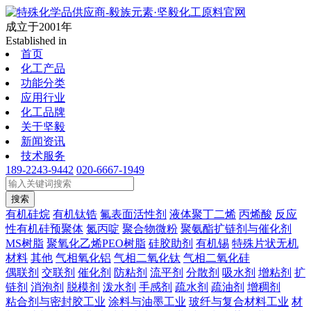
成立于2001年
Established in
首页
化工产品
功能分类
应用行业
化工品牌
关于坚毅
新闻资讯
技术服务
189-2243-9442
020-6667-1949
搜索
有机硅烷
有机钛锆
氟表面活性剂
液体聚丁二烯
丙烯酸
反应
性有机硅预聚体
氮丙啶
聚合物微粉
聚氨酯扩链剂与催化剂
MS树脂
聚氧化乙烯PEO树脂
硅胶助剂
有机锡
特殊片状无机
材料
其他
气相氧化铝
气相二氧化钛
气相二氧化硅
偶联剂
交联剂
催化剂
防粘剂
流平剂
分散剂
吸水剂
增粘剂
扩
链剂
消泡剂
脱模剂
泼水剂
手感剂
疏水剂
疏油剂
增稠剂
粘合剂与密封胶工业
涂料与油墨工业
玻纤与复合材料工业
材