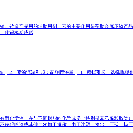
铸、铸造产品用的辅助用剂。它的主要作用是帮助金属压铸产品
，使得模塑成形
布； 2、喷涂流淌引起：调整喷涂量； 3、擦拭引起：选择脱模
有耐化学性，在与不同树脂的化学成份（特别是苯乙烯和胺类）
不妨碍喷漆或其他二次加工操作。由于注塑、挤出、压延、模压