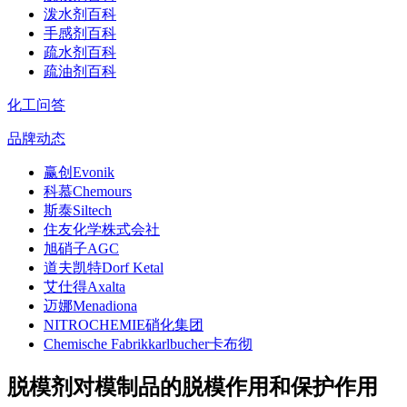
泼水剂百科
手感剂百科
疏水剂百科
疏油剂百科
化工问答
品牌动态
赢创Evonik
科慕Chemours
斯泰Siltech
住友化学株式会社
旭硝子AGC
道夫凯特Dorf Ketal
艾仕得Axalta
迈娜Menadiona
NITROCHEMIE硝化集团
Chemische Fabrikkarlbucher卡布彻
脱模剂对模制品的脱模作用和保护作用