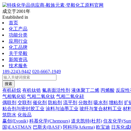
成立于2001年
Established in
首页
化工产品
功能分类
应用行业
化工品牌
关于坚毅
新闻资讯
技术服务
189-2243-9442
020-6667-1949
搜索
有机硅烷
有机钛锆
氟表面活性剂
液体聚丁二烯
丙烯酸
反应性
气相氧化铝
气相二氧化钛
气相二氧化硅
偶联剂
交联剂
催化剂
防粘剂
流平剂
分散剂
吸水剂
增粘剂
扩
粘合剂与密封胶工业
涂料与油墨工业
玻纤与复合材料工业
材
筑防水
化妆品
赢创(Evonik)
科慕化学(Chemours)
道夫凯特(杜邦)
住友化学(Sumi
国)EASTMAN
巴斯夫(BASF)
阿科玛(Arkema)
欧宝迪
日东化成