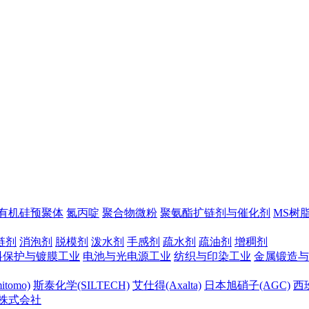
有机硅预聚体
氮丙啶
聚合物微粉
聚氨酯扩链剂与催化剂
MS树
链剂
消泡剂
脱模剂
泼水剂
手感剂
疏水剂
疏油剂
增稠剂
料保护与镀膜工业
电池与光电源工业
纺织与印染工业
金属锻造与
tomo)
斯泰化学(SILTECH)
艾仕得(Axalta)
日本旭硝子(AGC)
西班
株式会社