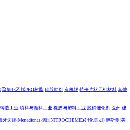
脂
聚氧化乙烯PEO树脂
硅胶助剂
有机锡
特殊片状无机材料
其他
铸造工业
填料与颜料工业
橡胶与塑料工业
脱硝催化剂
医药
建
牙迈娜(Menadiona)
德国NITROCHEMIE(硝化集团)
伊斯曼(美