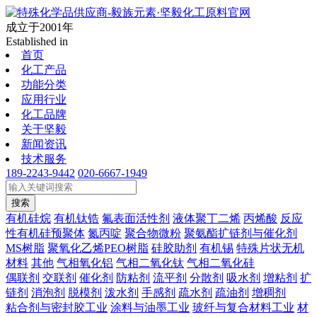
成立于2001年
Established in
首页
化工产品
功能分类
应用行业
化工品牌
关于坚毅
新闻资讯
技术服务
189-2243-9442
020-6667-1949
搜索
有机硅烷
有机钛锆
氟表面活性剂
液体聚丁二烯
丙烯酸
反应
性有机硅预聚体
氮丙啶
聚合物微粉
聚氨酯扩链剂与催化剂
MS树脂
聚氧化乙烯PEO树脂
硅胶助剂
有机锡
特殊片状无机
材料
其他
气相氧化铝
气相二氧化钛
气相二氧化硅
偶联剂
交联剂
催化剂
防粘剂
流平剂
分散剂
吸水剂
增粘剂
扩
链剂
消泡剂
脱模剂
泼水剂
手感剂
疏水剂
疏油剂
增稠剂
粘合剂与密封胶工业
涂料与油墨工业
玻纤与复合材料工业
材