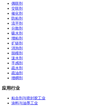
偶联剂
交联剂
催化剂
防粘剂
流平剂
分散剂
吸水剂
增粘剂
扩链剂
消泡剂
脱模剂
泼水剂
手感剂
疏水剂
疏油剂
增稠剂
应用行业
粘合剂与密封胶工业
涂料与油墨工业