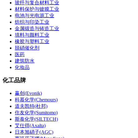
玻纤与复合材料工业
材料保护与镀膜工业
电池与光电源工业
纺织与印染工业
金属锻造与铸造工业
填料与颜料工业
橡胶与塑料工业
脱硝催化剂
医药
建筑防水
化妆品
化工品牌
赢创(Evonik)
科慕化学(Chemours)
道夫凯特(杜邦)
住友化学(Sumitomo)
斯泰化学(SILTECH)
艾仕得(Axalta)
日本旭硝子(AGC)