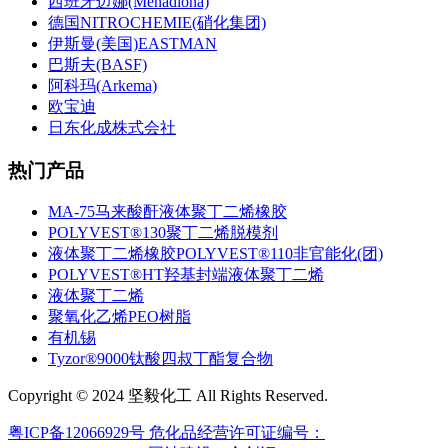
西班牙迈娜(Menadiona)
德国NITROCHEMIE(硝化集团)
伊斯曼(美国)EASTMAN
巴斯夫(BASF)
阿科玛(Arkema)
欧宝迪
日东化成株式会社
热门产品
MA-75马来酸酐液体聚丁二烯橡胶
POLYVEST®130聚丁二烯脱模剂
液体聚丁二烯橡胶POLYVEST®110非官能化(团)
POLYVEST®HT羟基封端液体聚丁二烯
液体聚丁二烯
聚氧化乙烯PEO树脂
有机锡
Tyzor®9000钛酸四叔丁酯复合物
Copyright © 2024 坚毅化工 All Rights Reserved.
粤ICP备12066929号
危化品经营许可证编号：