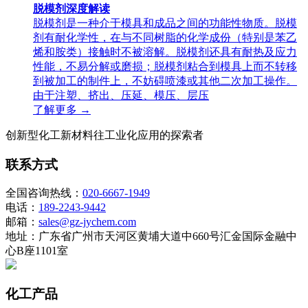
脱模剂深度解读
脱模剂是一种介于模具和成品之间的功能性物质。脱模
剂有耐化学性，在与不同树脂的化学成份（特别是苯乙
烯和胺类）接触时不被溶解。脱模剂还具有耐热及应力
性能，不易分解或磨损；脱模剂粘合到模具上而不转移
到被加工的制件上，不妨碍喷漆或其他二次加工操作。
由于注塑、挤出、压延、模压、层压
了解更多 →
创新型化工新材料往工业化应用的探索者
联系方式
全国咨询热线：
020-6667-1949
电话：
189-2243-9442
邮箱：
sales@gz-jychem.com
地址：广东省广州市天河区黄埔大道中660号汇金国际金融中
心B座1101室
化工产品