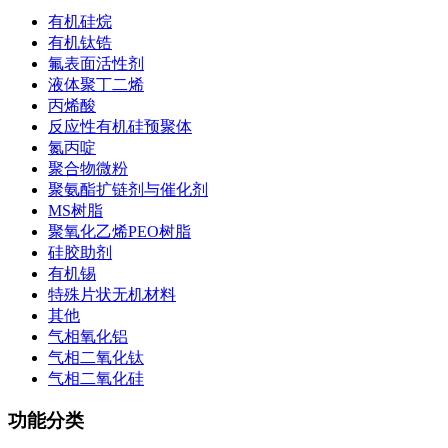
有机硅烷
有机钛锆
氟表面活性剂
液体聚丁二烯
丙烯酸
反应性有机硅预聚体
氮丙啶
聚合物微粉
聚氨酯扩链剂与催化剂
MS树脂
聚氧化乙烯PEO树脂
硅胶助剂
有机锡
特殊片状无机材料
其他
气相氧化铝
气相二氧化钛
气相二氧化硅
功能分类