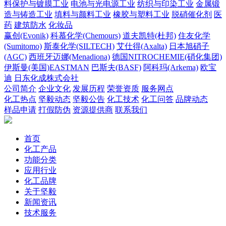
料保护与镀膜工业
电池与光电源工业
纺织与印染工业
金属锻
造与铸造工业
填料与颜料工业
橡胶与塑料工业
脱硝催化剂
医
药
建筑防水
化妆品
赢创(Evonik)
科慕化学(Chemours)
道夫凯特(杜邦)
住友化学
(Sumitomo)
斯泰化学(SILTECH)
艾仕得(Axalta)
日本旭硝子
(AGC)
西班牙迈娜(Menadiona)
德国NITROCHEMIE(硝化集团)
伊斯曼(美国)EASTMAN
巴斯夫(BASF)
阿科玛(Arkema)
欧宝
迪
日东化成株式会社
公司简介
企业文化
发展历程
荣誉资质
服务网点
化工热点
坚毅动态
坚毅公告
化工技术
化工问答
品牌动态
样品申请
打假防伪
资源提供商
联系我们
首页
化工产品
功能分类
应用行业
化工品牌
关于坚毅
新闻资讯
技术服务