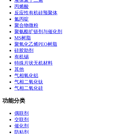
液体聚丁二烯
丙烯酸
反应性有机硅预聚体
氮丙啶
聚合物微粉
聚氨酯扩链剂与催化剂
MS树脂
聚氧化乙烯PEO树脂
硅胶助剂
有机锡
特殊片状无机材料
其他
气相氧化铝
气相二氧化钛
气相二氧化硅
功能分类
偶联剂
交联剂
催化剂
防粘剂