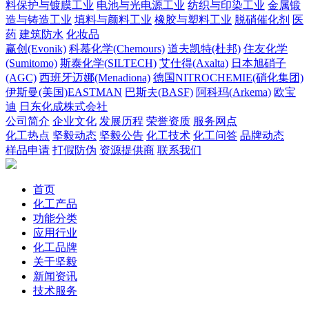
料保护与镀膜工业
电池与光电源工业
纺织与印染工业
金属锻
造与铸造工业
填料与颜料工业
橡胶与塑料工业
脱硝催化剂
医
药
建筑防水
化妆品
赢创(Evonik)
科慕化学(Chemours)
道夫凯特(杜邦)
住友化学
(Sumitomo)
斯泰化学(SILTECH)
艾仕得(Axalta)
日本旭硝子
(AGC)
西班牙迈娜(Menadiona)
德国NITROCHEMIE(硝化集团)
伊斯曼(美国)EASTMAN
巴斯夫(BASF)
阿科玛(Arkema)
欧宝
迪
日东化成株式会社
公司简介
企业文化
发展历程
荣誉资质
服务网点
化工热点
坚毅动态
坚毅公告
化工技术
化工问答
品牌动态
样品申请
打假防伪
资源提供商
联系我们
首页
化工产品
功能分类
应用行业
化工品牌
关于坚毅
新闻资讯
技术服务