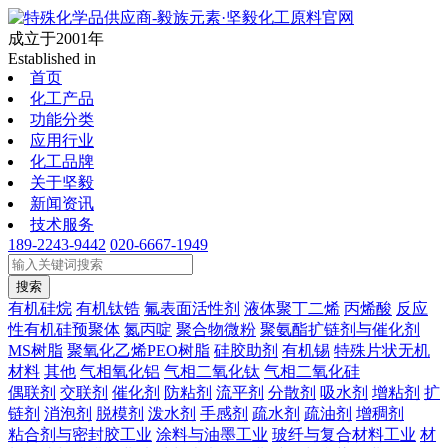
成立于2001年
Established in
首页
化工产品
功能分类
应用行业
化工品牌
关于坚毅
新闻资讯
技术服务
189-2243-9442
020-6667-1949
搜索
有机硅烷
有机钛锆
氟表面活性剂
液体聚丁二烯
丙烯酸
反应
性有机硅预聚体
氮丙啶
聚合物微粉
聚氨酯扩链剂与催化剂
MS树脂
聚氧化乙烯PEO树脂
硅胶助剂
有机锡
特殊片状无机
材料
其他
气相氧化铝
气相二氧化钛
气相二氧化硅
偶联剂
交联剂
催化剂
防粘剂
流平剂
分散剂
吸水剂
增粘剂
扩
链剂
消泡剂
脱模剂
泼水剂
手感剂
疏水剂
疏油剂
增稠剂
粘合剂与密封胶工业
涂料与油墨工业
玻纤与复合材料工业
材