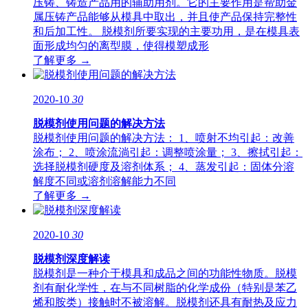
压铸、铸造产品用的辅助用剂。它的主要作用是帮助金
属压铸产品能够从模具中取出，并且使产品保持完整性
和后加工性。 脱模剂所要实现的主要功用，是在模具表
面形成均匀的离型膜，使得模塑成形
了解更多 →
2020-10
30
脱模剂使用问题的解决方法
脱模剂使用问题的解决方法： 1、喷射不均引起：改善
涂布； 2、喷涂流淌引起：调整喷涂量； 3、擦拭引起：
选择脱模剂硬度及溶剂体系； 4、蒸发引起：固体分溶
解度不同或溶剂溶解能力不同
了解更多 →
2020-10
30
脱模剂深度解读
脱模剂是一种介于模具和成品之间的功能性物质。脱模
剂有耐化学性，在与不同树脂的化学成份（特别是苯乙
烯和胺类）接触时不被溶解。脱模剂还具有耐热及应力