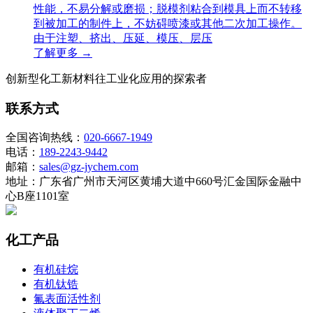
性能，不易分解或磨损；脱模剂粘合到模具上而不转移
到被加工的制件上，不妨碍喷漆或其他二次加工操作。
由于注塑、挤出、压延、模压、层压
了解更多 →
创新型化工新材料往工业化应用的探索者
联系方式
全国咨询热线：
020-6667-1949
电话：
189-2243-9442
邮箱：
sales@gz-jychem.com
地址：广东省广州市天河区黄埔大道中660号汇金国际金融中
心B座1101室
化工产品
有机硅烷
有机钛锆
氟表面活性剂