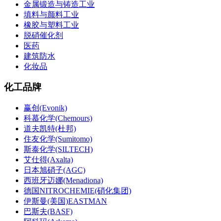
金属锻造与铸造工业
填料与颜料工业
橡胶与塑料工业
脱硝催化剂
医药
建筑防水
化妆品
化工品牌
赢创(Evonik)
科慕化学(Chemours)
道夫凯特(杜邦)
住友化学(Sumitomo)
斯泰化学(SILTECH)
艾仕得(Axalta)
日本旭硝子(AGC)
西班牙迈娜(Menadiona)
德国NITROCHEMIE(硝化集团)
伊斯曼(美国)EASTMAN
巴斯夫(BASF)