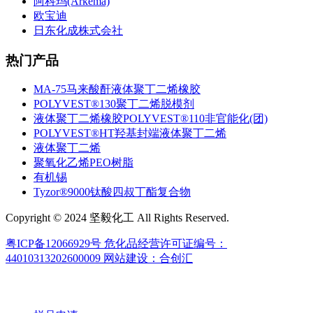
阿科玛(Arkema)
欧宝迪
日东化成株式会社
热门产品
MA-75马来酸酐液体聚丁二烯橡胶
POLYVEST®130聚丁二烯脱模剂
液体聚丁二烯橡胶POLYVEST®110非官能化(团)
POLYVEST®HT羟基封端液体聚丁二烯
液体聚丁二烯
聚氧化乙烯PEO树脂
有机锡
Tyzor®9000钛酸四叔丁酯复合物
Copyright © 2024 坚毅化工 All Rights Reserved.
粤ICP备12066929号
危化品经营许可证编号：
44010313202600009
网站建设：合创汇