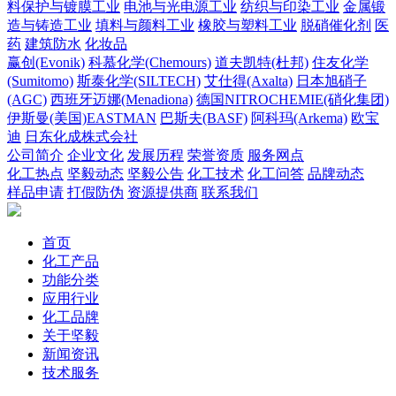
料保护与镀膜工业
电池与光电源工业
纺织与印染工业
金属锻
造与铸造工业
填料与颜料工业
橡胶与塑料工业
脱硝催化剂
医
药
建筑防水
化妆品
赢创(Evonik)
科慕化学(Chemours)
道夫凯特(杜邦)
住友化学
(Sumitomo)
斯泰化学(SILTECH)
艾仕得(Axalta)
日本旭硝子
(AGC)
西班牙迈娜(Menadiona)
德国NITROCHEMIE(硝化集团)
伊斯曼(美国)EASTMAN
巴斯夫(BASF)
阿科玛(Arkema)
欧宝
迪
日东化成株式会社
公司简介
企业文化
发展历程
荣誉资质
服务网点
化工热点
坚毅动态
坚毅公告
化工技术
化工问答
品牌动态
样品申请
打假防伪
资源提供商
联系我们
首页
化工产品
功能分类
应用行业
化工品牌
关于坚毅
新闻资讯
技术服务