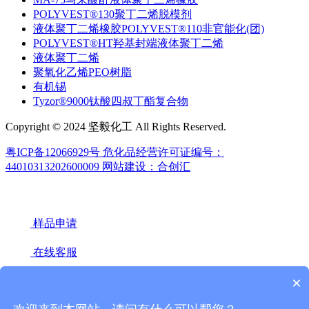
POLYVEST®130聚丁二烯脱模剂
液体聚丁二烯橡胶POLYVEST®110非官能化(团)
POLYVEST®HT羟基封端液体聚丁二烯
液体聚丁二烯
聚氧化乙烯PEO树脂
有机锡
Tyzor®9000钛酸四叔丁酯复合物
Copyright © 2024 坚毅化工 All Rights Reserved.
粤ICP备12066929号
危化品经营许可证编号：
44010313202600009
网站建设：合创汇
样品申请
在线客服
×
18922439442(微信同号)
020-66671949