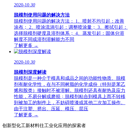
2020-10
30
脱模剂使用问题的解决方法
脱模剂使用问题的解决方法： 1、喷射不均引起：改善
涂布； 2、喷涂流淌引起：调整喷涂量； 3、擦拭引起：
选择脱模剂硬度及溶剂体系； 4、蒸发引起：固体分溶
解度不同或溶剂溶解能力不同
了解更多 →
2020-10
30
脱模剂深度解读
脱模剂是一种介于模具和成品之间的功能性物质。脱模
剂有耐化学性，在与不同树脂的化学成份（特别是苯乙
烯和胺类）接触时不被溶解。脱模剂还具有耐热及应力
性能，不易分解或磨损；脱模剂粘合到模具上而不转移
到被加工的制件上，不妨碍喷漆或其他二次加工操作。
由于注塑、挤出、压延、模压、层压
了解更多 →
创新型化工新材料往工业化应用的探索者