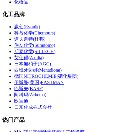
化妆品
化工品牌
赢创(Evonik)
科慕化学(Chemours)
道夫凯特(杜邦)
住友化学(Sumitomo)
斯泰化学(SILTECH)
艾仕得(Axalta)
日本旭硝子(AGC)
西班牙迈娜(Menadiona)
德国NITROCHEMIE(硝化集团)
伊斯曼(美国)EASTMAN
巴斯夫(BASF)
阿科玛(Arkema)
欧宝迪
日东化成株式会社
热门产品
MA-75马来酸酐液体聚丁二烯橡胶