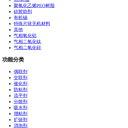
聚氧化乙烯PEO树脂
硅胶助剂
有机锡
特殊片状无机材料
其他
气相氧化铝
气相二氧化钛
气相二氧化硅
功能分类
偶联剂
交联剂
催化剂
防粘剂
流平剂
分散剂
吸水剂
增粘剂
扩链剂
消泡剂