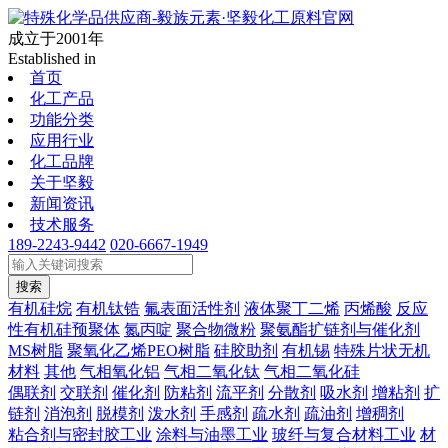
成立于2001年
Established in
首页
化工产品
功能分类
应用行业
化工品牌
关于坚毅
新闻资讯
技术服务
189-2243-9442
020-6667-1949
搜索
有机硅烷
有机钛锆
氟表面活性剂
液体聚丁二烯
丙烯酸
反应
性有机硅预聚体
氮丙啶
聚合物微粉
聚氨酯扩链剂与催化剂
MS树脂
聚氧化乙烯PEO树脂
硅胶助剂
有机锡
特殊片状无机
材料
其他
气相氧化铝
气相二氧化钛
气相二氧化硅
偶联剂
交联剂
催化剂
防粘剂
流平剂
分散剂
吸水剂
增粘剂
扩
链剂
消泡剂
脱模剂
泼水剂
手感剂
疏水剂
疏油剂
增稠剂
粘合剂与密封胶工业
涂料与油墨工业
玻纤与复合材料工业
材