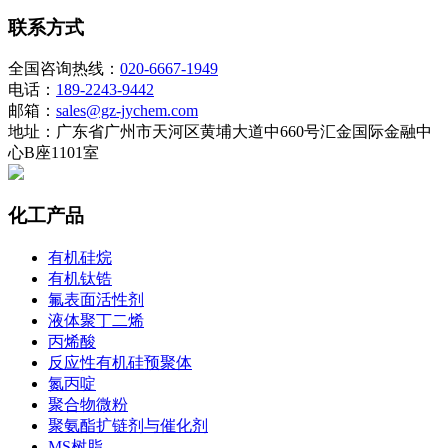
联系方式
全国咨询热线：
020-6667-1949
电话：
189-2243-9442
邮箱：
sales@gz-jychem.com
地址：广东省广州市天河区黄埔大道中660号汇金国际金融中
心B座1101室
化工产品
有机硅烷
有机钛锆
氟表面活性剂
液体聚丁二烯
丙烯酸
反应性有机硅预聚体
氮丙啶
聚合物微粉
聚氨酯扩链剂与催化剂
MS树脂