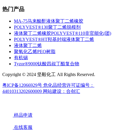
热门产品
MA-75马来酸酐液体聚丁二烯橡胶
POLYVEST®130聚丁二烯脱模剂
液体聚丁二烯橡胶POLYVEST®110非官能化(团)
POLYVEST®HT羟基封端液体聚丁二烯
液体聚丁二烯
聚氧化乙烯PEO树脂
有机锡
Tyzor®9000钛酸四叔丁酯复合物
Copyright © 2024 坚毅化工 All Rights Reserved.
粤ICP备12066929号
危化品经营许可证编号：
44010313202600009
网站建设：合创汇
样品申请
在线客服