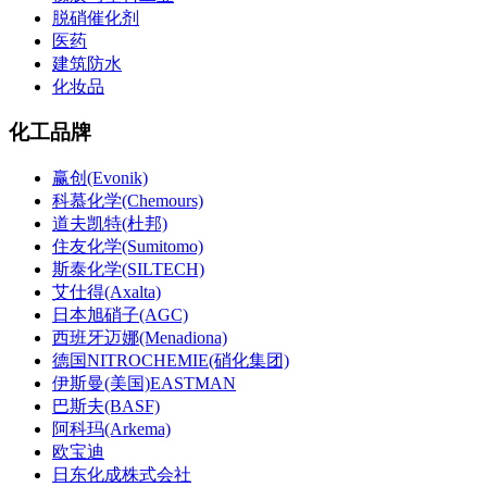
脱硝催化剂
医药
建筑防水
化妆品
化工品牌
赢创(Evonik)
科慕化学(Chemours)
道夫凯特(杜邦)
住友化学(Sumitomo)
斯泰化学(SILTECH)
艾仕得(Axalta)
日本旭硝子(AGC)
西班牙迈娜(Menadiona)
德国NITROCHEMIE(硝化集团)
伊斯曼(美国)EASTMAN
巴斯夫(BASF)
阿科玛(Arkema)
欧宝迪
日东化成株式会社