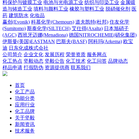
料保护与镀膜工业
电池与光电源工业
纺织与印染工业
金属锻
造与铸造工业
填料与颜料工业
橡胶与塑料工业
脱硝催化剂
医
药
建筑防水
化妆品
赢创(Evonik)
科慕化学(Chemours)
道夫凯特(杜邦)
住友化学
(Sumitomo)
斯泰化学(SILTECH)
艾仕得(Axalta)
日本旭硝子
(AGC)
西班牙迈娜(Menadiona)
德国NITROCHEMIE(硝化集团)
伊斯曼(美国)EASTMAN
巴斯夫(BASF)
阿科玛(Arkema)
欧宝
迪
日东化成株式会社
公司简介
企业文化
发展历程
荣誉资质
服务网点
化工热点
坚毅动态
坚毅公告
化工技术
化工问答
品牌动态
样品申请
打假防伪
资源提供商
联系我们
首页
化工产品
功能分类
应用行业
化工品牌
关于坚毅
新闻资讯
技术服务