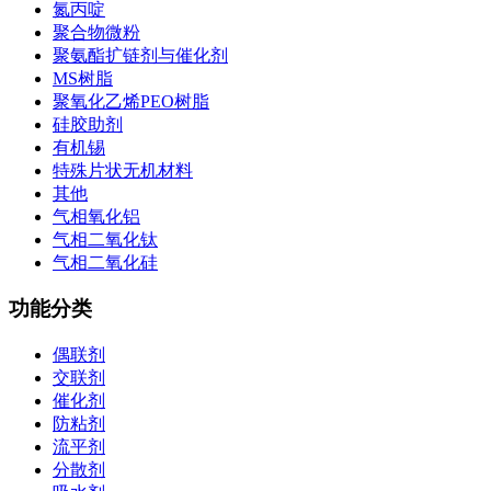
氮丙啶
聚合物微粉
聚氨酯扩链剂与催化剂
MS树脂
聚氧化乙烯PEO树脂
硅胶助剂
有机锡
特殊片状无机材料
其他
气相氧化铝
气相二氧化钛
气相二氧化硅
功能分类
偶联剂
交联剂
催化剂
防粘剂
流平剂
分散剂