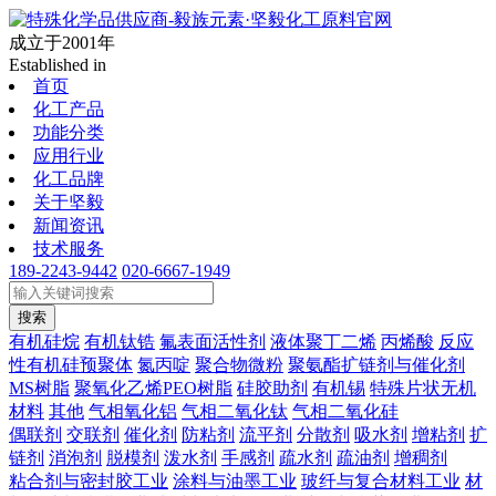
成立于2001年
Established in
首页
化工产品
功能分类
应用行业
化工品牌
关于坚毅
新闻资讯
技术服务
189-2243-9442
020-6667-1949
搜索
有机硅烷
有机钛锆
氟表面活性剂
液体聚丁二烯
丙烯酸
反应
性有机硅预聚体
氮丙啶
聚合物微粉
聚氨酯扩链剂与催化剂
MS树脂
聚氧化乙烯PEO树脂
硅胶助剂
有机锡
特殊片状无机
材料
其他
气相氧化铝
气相二氧化钛
气相二氧化硅
偶联剂
交联剂
催化剂
防粘剂
流平剂
分散剂
吸水剂
增粘剂
扩
链剂
消泡剂
脱模剂
泼水剂
手感剂
疏水剂
疏油剂
增稠剂
粘合剂与密封胶工业
涂料与油墨工业
玻纤与复合材料工业
材