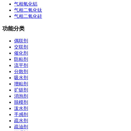
气相氧化铝
气相二氧化钛
气相二氧化硅
功能分类
偶联剂
交联剂
催化剂
防粘剂
流平剂
分散剂
吸水剂
增粘剂
扩链剂
消泡剂
脱模剂
泼水剂
手感剂
疏水剂
疏油剂