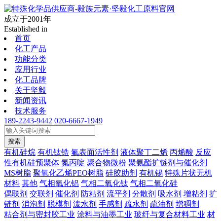
成立于2001年
Established in
首页
化工产品
功能分类
应用行业
化工品牌
关于坚毅
新闻资讯
技术服务
189-2243-9442
020-6667-1949
搜索
有机硅烷
有机钛锆
氟表面活性剂
液体聚丁二烯
丙烯酸
反应
性有机硅预聚体
氮丙啶
聚合物微粉
聚氨酯扩链剂与催化剂
MS树脂
聚氧化乙烯PEO树脂
硅胶助剂
有机锡
特殊片状无机
材料
其他
气相氧化铝
气相二氧化钛
气相二氧化硅
偶联剂
交联剂
催化剂
防粘剂
流平剂
分散剂
吸水剂
增粘剂
扩
链剂
消泡剂
脱模剂
泼水剂
手感剂
疏水剂
疏油剂
增稠剂
粘合剂与密封胶工业
涂料与油墨工业
玻纤与复合材料工业
材