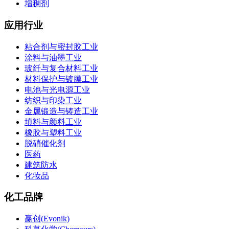
增稠剂
应用行业
粘合剂与密封胶工业
涂料与油墨工业
玻纤与复合材料工业
材料保护与镀膜工业
电池与光电源工业
纺织与印染工业
金属锻造与铸造工业
填料与颜料工业
橡胶与塑料工业
脱硝催化剂
医药
建筑防水
化妆品
化工品牌
赢创(Evonik)