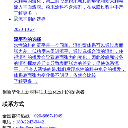
末颗粒的熔化，第二阶段是粉末颗粒的熔化和粉末颗粒
流入平面漆膜。粉末涂料不含溶剂，在成膜过程中不产
了解更多 →
2020-10
27
流平剂的选择
水性涂料的流平是一个问题。溶剂型体系可以通过表面
张力差、低粘度来促进流平。通过选择合适的溶剂，使
得溶剂的挥发会导致表面张力的变化，因此波峰和波谷
的溶剂挥发差异会导致表面张力的差异，促使体系流
平。 但令人遗憾的是,我们发现水性涂料中水分的挥发，
体系表面张力变化很不明显，依然会比较
了解更多 →
创新型化工新材料往工业化应用的探索者
联系方式
全国咨询热线：
020-6667-1949
电话：
189-2243-9442
邮箱：
sales@gz-jychem.com