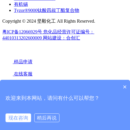
有机锡
Tyzor®9000钛酸四叔丁酯复合物
Copyright © 2024 坚毅化工 All Rights Reserved.
粤ICP备12066929号
危化品经营许可证编号：
44010313202600009
网站建设：合创汇
样品申请
在线客服
×
18922439442(微信同号)
020-66671949
欢迎来到本网站，请问有什么可以帮您？
微信联系
官方媒体
现在咨询
稍后再说
地址