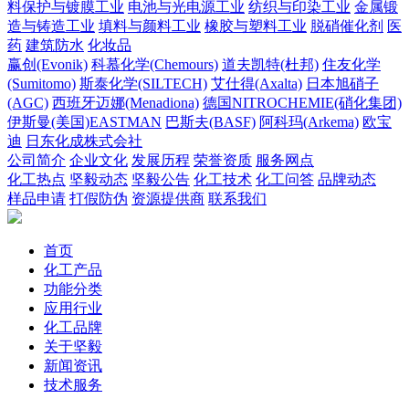
料保护与镀膜工业
电池与光电源工业
纺织与印染工业
金属锻
造与铸造工业
填料与颜料工业
橡胶与塑料工业
脱硝催化剂
医
药
建筑防水
化妆品
赢创(Evonik)
科慕化学(Chemours)
道夫凯特(杜邦)
住友化学
(Sumitomo)
斯泰化学(SILTECH)
艾仕得(Axalta)
日本旭硝子
(AGC)
西班牙迈娜(Menadiona)
德国NITROCHEMIE(硝化集团)
伊斯曼(美国)EASTMAN
巴斯夫(BASF)
阿科玛(Arkema)
欧宝
迪
日东化成株式会社
公司简介
企业文化
发展历程
荣誉资质
服务网点
化工热点
坚毅动态
坚毅公告
化工技术
化工问答
品牌动态
样品申请
打假防伪
资源提供商
联系我们
首页
化工产品
功能分类
应用行业
化工品牌
关于坚毅
新闻资讯
技术服务