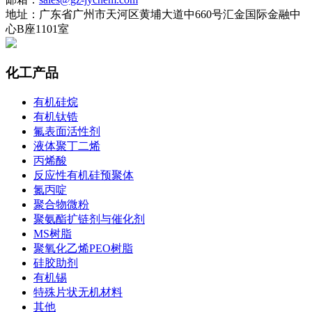
地址：广东省广州市天河区黄埔大道中660号汇金国际金融中
心B座1101室
化工产品
有机硅烷
有机钛锆
氟表面活性剂
液体聚丁二烯
丙烯酸
反应性有机硅预聚体
氮丙啶
聚合物微粉
聚氨酯扩链剂与催化剂
MS树脂
聚氧化乙烯PEO树脂
硅胶助剂
有机锡
特殊片状无机材料
其他