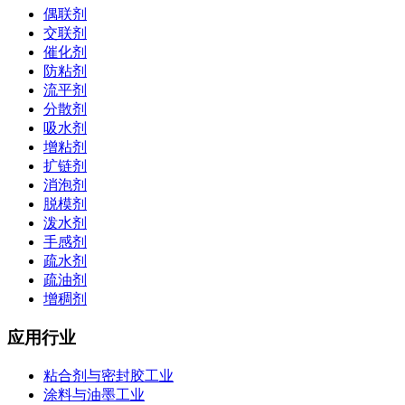
偶联剂
交联剂
催化剂
防粘剂
流平剂
分散剂
吸水剂
增粘剂
扩链剂
消泡剂
脱模剂
泼水剂
手感剂
疏水剂
疏油剂
增稠剂
应用行业
粘合剂与密封胶工业
涂料与油墨工业