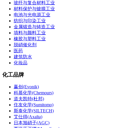
玻纤与复合材料工业
材料保护与镀膜工业
电池与光电源工业
纺织与印染工业
金属锻造与铸造工业
填料与颜料工业
橡胶与塑料工业
脱硝催化剂
医药
建筑防水
化妆品
化工品牌
赢创(Evonik)
科慕化学(Chemours)
道夫凯特(杜邦)
住友化学(Sumitomo)
斯泰化学(SILTECH)
艾仕得(Axalta)
日本旭硝子(AGC)