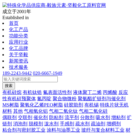
成立于2001年
Established in
首页
化工产品
功能分类
应用行业
化工品牌
关于坚毅
新闻资讯
技术服务
189-2243-9442
020-6667-1949
搜索
有机硅烷
有机钛锆
氟表面活性剂
液体聚丁二烯
丙烯酸
反应
性有机硅预聚体
氮丙啶
聚合物微粉
聚氨酯扩链剂与催化剂
MS树脂
聚氧化乙烯PEO树脂
硅胶助剂
有机锡
特殊片状无机
材料
其他
气相氧化铝
气相二氧化钛
气相二氧化硅
偶联剂
交联剂
催化剂
防粘剂
流平剂
分散剂
吸水剂
增粘剂
扩
链剂
消泡剂
脱模剂
泼水剂
手感剂
疏水剂
疏油剂
增稠剂
粘合剂与密封胶工业
涂料与油墨工业
玻纤与复合材料工业
材