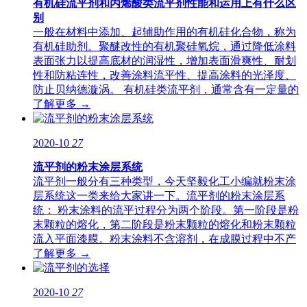
有机硅流平剂和丙烯酸类流平剂性能和运用上有什么区
别
一般在材料中添加、起辅助作用的有机硅化合物，称为
有机硅助剂。聚醚改性的有机聚硅氧烷，通过降低涂料
表面张力以提高底材的润湿性，增加表面滑爽性、耐划
性和防粘连性，改善涂料流平性、提高涂料的光泽度、
防止贝纳德漩涡。 有机硅类流平剂，通常含有一定量的
了解更多 →
2020-10
27
流平剂的粉末涂层系统
流平剂一般分有三种类型，今天坚毅化工小编就粉末涂
层系统这一类来给大家讲一下。流平剂的粉末涂层系
统： 粉末涂料的流平过程分为两个阶段。第一阶段是粉
末颗粒的熔化，第二阶段是粉末颗粒的熔化和粉末颗粒
流入平面漆膜。粉末涂料不含溶剂，在成膜过程中不产
了解更多 →
2020-10
27