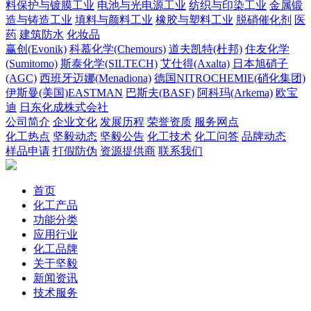
料保护与镀膜工业
电池与光电源工业
纺织与印染工业
金属锻
造与铸造工业
填料与颜料工业
橡胶与塑料工业
脱硝催化剂
医
药
建筑防水
化妆品
赢创(Evonik)
科慕化学(Chemours)
道夫凯特(杜邦)
住友化学
(Sumitomo)
斯泰化学(SILTECH)
艾仕得(Axalta)
日本旭硝子
(AGC)
西班牙迈娜(Menadiona)
德国NITROCHEMIE(硝化集团)
伊斯曼(美国)EASTMAN
巴斯夫(BASF)
阿科玛(Arkema)
欧宝
迪
日东化成株式会社
公司简介
企业文化
发展历程
荣誉资质
服务网点
化工热点
坚毅动态
坚毅公告
化工技术
化工问答
品牌动态
样品申请
打假防伪
资源提供商
联系我们
首页
化工产品
功能分类
应用行业
化工品牌
关于坚毅
新闻资讯
技术服务