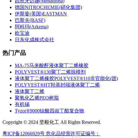
西班牙迈娜(Menadiona)
德国NITROCHEMIE(硝化集团)
伊斯曼(美国)EASTMAN
巴斯夫(BASF)
阿科玛(Arkema)
欧宝迪
日东化成株式会社
热门产品
MA-75马来酸酐液体聚丁二烯橡胶
POLYVEST®130聚丁二烯脱模剂
液体聚丁二烯橡胶POLYVEST®110非官能化(团)
POLYVEST®HT羟基封端液体聚丁二烯
液体聚丁二烯
聚氧化乙烯PEO树脂
有机锡
Tyzor®9000钛酸四叔丁酯复合物
Copyright © 2024 坚毅化工 All Rights Reserved.
粤ICP备12066929号
危化品经营许可证编号：