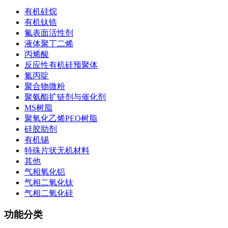
有机硅烷
有机钛锆
氟表面活性剂
液体聚丁二烯
丙烯酸
反应性有机硅预聚体
氮丙啶
聚合物微粉
聚氨酯扩链剂与催化剂
MS树脂
聚氧化乙烯PEO树脂
硅胶助剂
有机锡
特殊片状无机材料
其他
气相氧化铝
气相二氧化钛
气相二氧化硅
功能分类