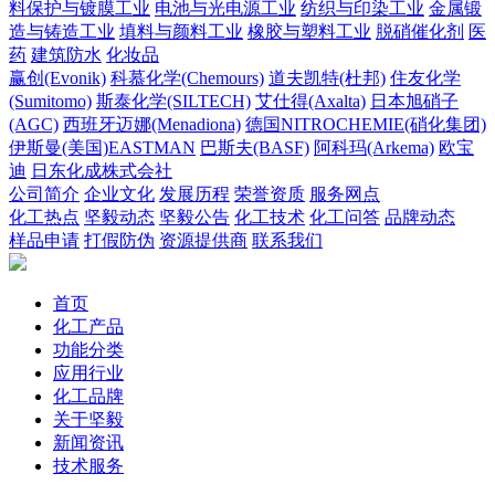
料保护与镀膜工业
电池与光电源工业
纺织与印染工业
金属锻
造与铸造工业
填料与颜料工业
橡胶与塑料工业
脱硝催化剂
医
药
建筑防水
化妆品
赢创(Evonik)
科慕化学(Chemours)
道夫凯特(杜邦)
住友化学
(Sumitomo)
斯泰化学(SILTECH)
艾仕得(Axalta)
日本旭硝子
(AGC)
西班牙迈娜(Menadiona)
德国NITROCHEMIE(硝化集团)
伊斯曼(美国)EASTMAN
巴斯夫(BASF)
阿科玛(Arkema)
欧宝
迪
日东化成株式会社
公司简介
企业文化
发展历程
荣誉资质
服务网点
化工热点
坚毅动态
坚毅公告
化工技术
化工问答
品牌动态
样品申请
打假防伪
资源提供商
联系我们
首页
化工产品
功能分类
应用行业
化工品牌
关于坚毅
新闻资讯
技术服务