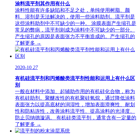
涂料流平剂其作用有什么
涂料性能有许多缺陷和不足之处，单纯使用树脂、颜
料、溶剂是无法解决的，使用一些涂料助剂。流平剂是
这些涂料助剂中不可缺少的一种。 涂膜表面产生缩孔是
常见的弊病，流平剂则成为涂料中不可缺少的一部分。
产生缩孔的原因是表面张力不平衡造成的。产生缩孔的
了解更多 →
2020-10
27
有机硅流平剂和丙烯酸类流平剂性能和运用上有什么区
别
一般在材料中添加、起辅助作用的有机硅化合物，称为
有机硅助剂。聚醚改性的有机聚硅氧烷，通过降低涂料
表面张力以提高底材的润湿性，增加表面滑爽性、耐划
性和防粘连性，改善涂料流平性、提高涂料的光泽度、
防止贝纳德漩涡。 有机硅类流平剂，通常含有一定量的
了解更多 →