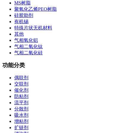
MS树脂
聚氧化乙烯PEO树脂
硅胶助剂
有机锡
特殊片状无机材料
其他
气相氧化铝
气相二氧化钛
气相二氧化硅
功能分类
偶联剂
交联剂
催化剂
防粘剂
流平剂
分散剂
吸水剂
增粘剂
扩链剂