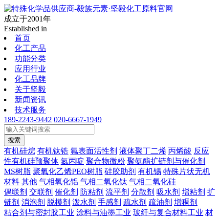
成立于2001年
Established in
首页
化工产品
功能分类
应用行业
化工品牌
关于坚毅
新闻资讯
技术服务
189-2243-9442
020-6667-1949
搜索
有机硅烷
有机钛锆
氟表面活性剂
液体聚丁二烯
丙烯酸
反应
性有机硅预聚体
氮丙啶
聚合物微粉
聚氨酯扩链剂与催化剂
MS树脂
聚氧化乙烯PEO树脂
硅胶助剂
有机锡
特殊片状无机
材料
其他
气相氧化铝
气相二氧化钛
气相二氧化硅
偶联剂
交联剂
催化剂
防粘剂
流平剂
分散剂
吸水剂
增粘剂
扩
链剂
消泡剂
脱模剂
泼水剂
手感剂
疏水剂
疏油剂
增稠剂
粘合剂与密封胶工业
涂料与油墨工业
玻纤与复合材料工业
材