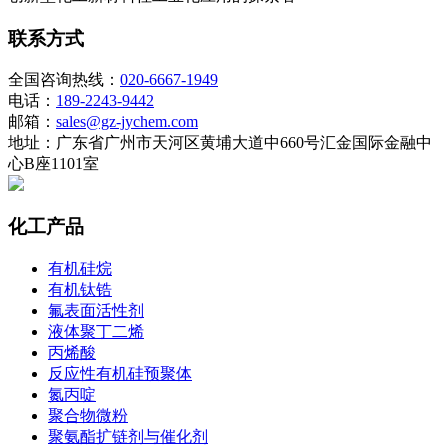
联系方式
全国咨询热线：
020-6667-1949
电话：
189-2243-9442
邮箱：
sales@gz-jychem.com
地址：广东省广州市天河区黄埔大道中660号汇金国际金融中
心B座1101室
化工产品
有机硅烷
有机钛锆
氟表面活性剂
液体聚丁二烯
丙烯酸
反应性有机硅预聚体
氮丙啶
聚合物微粉
聚氨酯扩链剂与催化剂