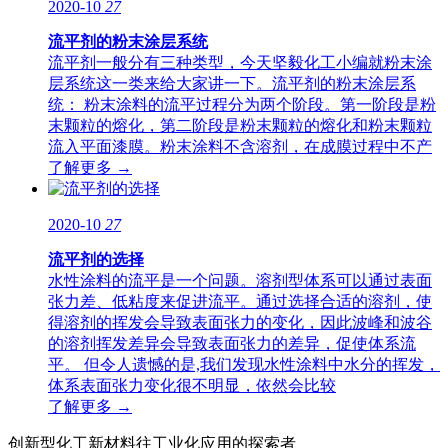
2020-10
27
流平剂的粉末涂层系统
流平剂一般分有三种类型，今天坚毅化工小编就粉末涂
层系统这一类来给大家讲一下。流平剂的粉末涂层系
统： 粉末涂料的流平过程分为两个阶段。第一阶段是粉
末颗粒的熔化，第二阶段是粉末颗粒的熔化和粉末颗粒
流入平面漆膜。粉末涂料不含溶剂，在成膜过程中不产
了解更多 →
2020-10
27
流平剂的选择
水性涂料的流平是一个问题。溶剂型体系可以通过表面
张力差、低粘度来促进流平。通过选择合适的溶剂，使
得溶剂的挥发会导致表面张力的变化，因此波峰和波谷
的溶剂挥发差异会导致表面张力的差异，促使体系流
平。 但令人遗憾的是,我们发现水性涂料中水分的挥发，
体系表面张力变化很不明显，依然会比较
了解更多 →
创新型化工新材料往工业化应用的探索者