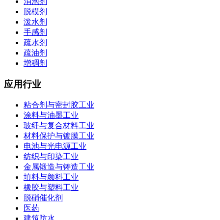
消泡剂
脱模剂
泼水剂
手感剂
疏水剂
疏油剂
增稠剂
应用行业
粘合剂与密封胶工业
涂料与油墨工业
玻纤与复合材料工业
材料保护与镀膜工业
电池与光电源工业
纺织与印染工业
金属锻造与铸造工业
填料与颜料工业
橡胶与塑料工业
脱硝催化剂
医药
建筑防水