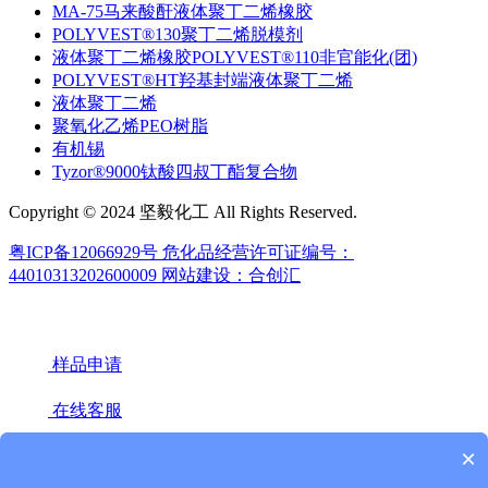
MA-75马来酸酐液体聚丁二烯橡胶
POLYVEST®130聚丁二烯脱模剂
液体聚丁二烯橡胶POLYVEST®110非官能化(团)
POLYVEST®HT羟基封端液体聚丁二烯
液体聚丁二烯
聚氧化乙烯PEO树脂
有机锡
Tyzor®9000钛酸四叔丁酯复合物
Copyright © 2024 坚毅化工 All Rights Reserved.
粤ICP备12066929号
危化品经营许可证编号：
44010313202600009
网站建设：合创汇
样品申请
在线客服
×
18922439442(微信同号)
020-66671949