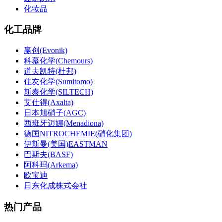
化妆品
化工品牌
赢创(Evonik)
科慕化学(Chemours)
道夫凯特(杜邦)
住友化学(Sumitomo)
斯泰化学(SILTECH)
艾仕得(Axalta)
日本旭硝子(AGC)
西班牙迈娜(Menadiona)
德国NITROCHEMIE(硝化集团)
伊斯曼(美国)EASTMAN
巴斯夫(BASF)
阿科玛(Arkema)
欧宝迪
日东化成株式会社
热门产品