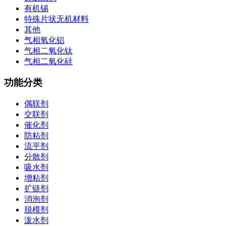
有机锡
特殊片状无机材料
其他
气相氧化铝
气相二氧化钛
气相二氧化硅
功能分类
偶联剂
交联剂
催化剂
防粘剂
流平剂
分散剂
吸水剂
增粘剂
扩链剂
消泡剂
脱模剂
泼水剂