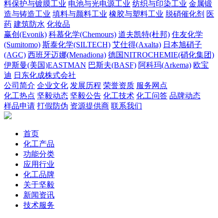
料保护与镀膜工业
电池与光电源工业
纺织与印染工业
金属锻
造与铸造工业
填料与颜料工业
橡胶与塑料工业
脱硝催化剂
医
药
建筑防水
化妆品
赢创(Evonik)
科慕化学(Chemours)
道夫凯特(杜邦)
住友化学
(Sumitomo)
斯泰化学(SILTECH)
艾仕得(Axalta)
日本旭硝子
(AGC)
西班牙迈娜(Menadiona)
德国NITROCHEMIE(硝化集团)
伊斯曼(美国)EASTMAN
巴斯夫(BASF)
阿科玛(Arkema)
欧宝
迪
日东化成株式会社
公司简介
企业文化
发展历程
荣誉资质
服务网点
化工热点
坚毅动态
坚毅公告
化工技术
化工问答
品牌动态
样品申请
打假防伪
资源提供商
联系我们
首页
化工产品
功能分类
应用行业
化工品牌
关于坚毅
新闻资讯
技术服务