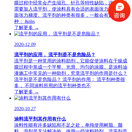
膜过程中经常会产生缩孔、针孔等特性缺陷，这时候就
需要加入流平剂，使涂料具有合适的表面张力和降低表
面张力梯度。流平剂的种类有很多，一般会有这么几
种： &nbs
了解更多 →
2020-12
09
流平剂的应用， 流平剂是不是危险品？
流平剂是一种常用的涂料助剂，它能促使涂料在干燥成
膜过程中形成一个平整、光滑、均匀的涂膜。是涂料油
漆施工中常见的一种助剂，究竟流平剂的作用是什么？
流平剂是不是危险品？ 流平剂的作用： 流平剂种类很
多， 不同涂料所用的流平剂种类也不
了解更多 →
2020-10
27
涂料流平剂其作用有什么
涂料性能有许多缺陷和不足之处，单纯使用树脂、颜
料、溶剂是无法解决的，使用一些涂料助剂。流平剂是