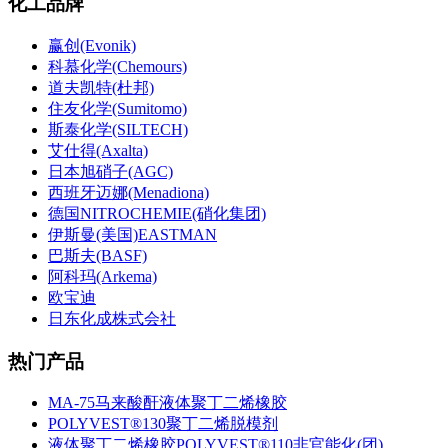
化工品牌
赢创(Evonik)
科慕化学(Chemours)
道夫凯特(杜邦)
住友化学(Sumitomo)
斯泰化学(SILTECH)
艾仕得(Axalta)
日本旭硝子(AGC)
西班牙迈娜(Menadiona)
德国NITROCHEMIE(硝化集团)
伊斯曼(美国)EASTMAN
巴斯夫(BASF)
阿科玛(Arkema)
欧宝迪
日东化成株式会社
热门产品
MA-75马来酸酐液体聚丁二烯橡胶
POLYVEST®130聚丁二烯脱模剂
液体聚丁二烯橡胶POLYVEST®110非官能化(团)