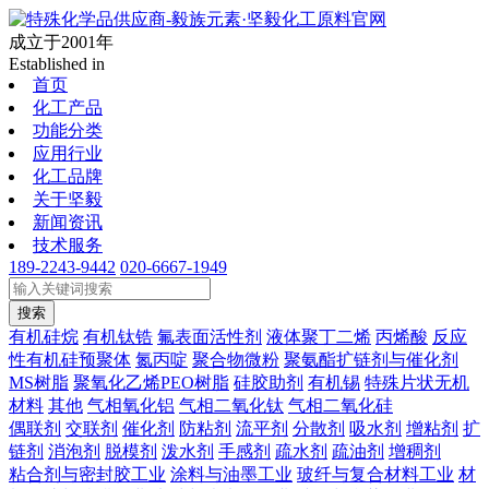
成立于2001年
Established in
首页
化工产品
功能分类
应用行业
化工品牌
关于坚毅
新闻资讯
技术服务
189-2243-9442
020-6667-1949
搜索
有机硅烷
有机钛锆
氟表面活性剂
液体聚丁二烯
丙烯酸
反应
性有机硅预聚体
氮丙啶
聚合物微粉
聚氨酯扩链剂与催化剂
MS树脂
聚氧化乙烯PEO树脂
硅胶助剂
有机锡
特殊片状无机
材料
其他
气相氧化铝
气相二氧化钛
气相二氧化硅
偶联剂
交联剂
催化剂
防粘剂
流平剂
分散剂
吸水剂
增粘剂
扩
链剂
消泡剂
脱模剂
泼水剂
手感剂
疏水剂
疏油剂
增稠剂
粘合剂与密封胶工业
涂料与油墨工业
玻纤与复合材料工业
材