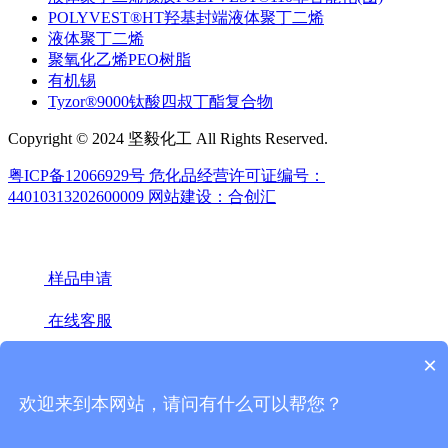
POLYVEST®HT羟基封端液体聚丁二烯
液体聚丁二烯
聚氧化乙烯PEO树脂
有机锡
Tyzor®9000钛酸四叔丁酯复合物
Copyright © 2024 坚毅化工 All Rights Reserved.
粤ICP备12066929号
危化品经营许可证编号：
44010313202600009
网站建设：合创汇
样品申请
在线客服
×
18922439442(微信同号)
020-66671949
欢迎来到本网站，请问有什么可以帮您？
微信联系