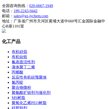
全国咨询热线：
020-6667-1949
电话：
189-2243-9442
邮箱：
sales@gz-jychem.com
地址：广东省广州市天河区黄埔大道中660号汇金国际金融中
心B座1101室
化工产品
有机硅烷
有机钛锆
氟表面活性剂
液体聚丁二烯
丙烯酸
反应性有机硅预聚体
氮丙啶
聚合物微粉
聚氨酯扩链剂与催化剂
MS树脂
聚氧化乙烯PEO树脂
硅胶助剂